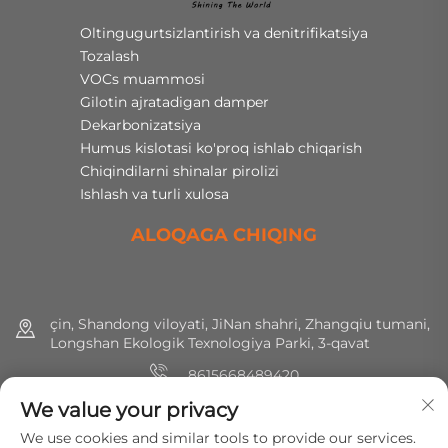
Oltingugurtsizlantirish va denitrifikatsiya
Tozalash
VOCs muammosi
Gilotin ajratadigan damper
Dekarbonizatsiya
Humus kislotasi ko'proq ishlab chiqarish
Chiqindilarni shinalar pirolizi
Ishlash va turli xulosa
ALOQAGA CHIQING
çin, Shandong viloyati, JiNan shahri, Zhangqiu tumani,
Longshan Ekologik Texnologiya Parki, 3-qavat
8615668489420
We value your privacy
+86 (0) 531 8891 0288
We use cookies and similar tools to provide our services.
[email protected]