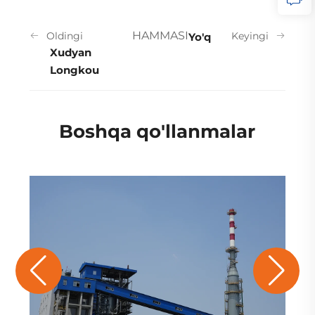
HAMMASI
Oldingi
Keyingi
Yo'q
Xudyan
Longkou
Boshqa qo'llanmalar