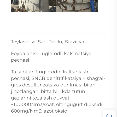
Joylashuvi: Sao-Paulu, Braziliya,
Foydalanish: uglerodli kalsinatsiya
pechasi
Tafsilotlar: 1 uglerodni kaltsinlash
pechasi, SNCR denitrifikatsiya + shag'al-
gips desulfurizatsiya qurilmasi bilan
jihozlangan, bitta birlikda tutun
gazlarini tozalash quvvati
~100000Nm3/soat, oltingugurt dioksidi
600mg/Nm3; azot oksid