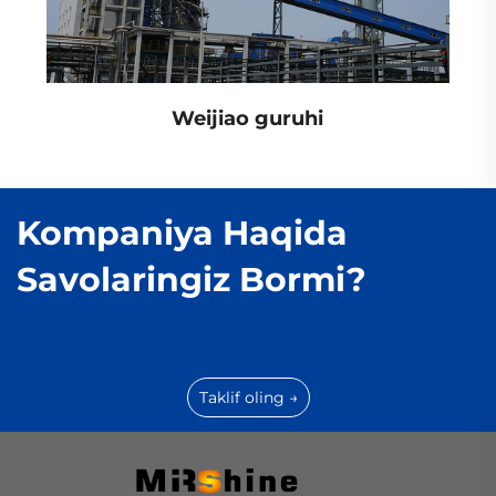
Weijiao guruhi
Kompaniya Haqida
Savolaringiz Bormi?
Taklif oling →