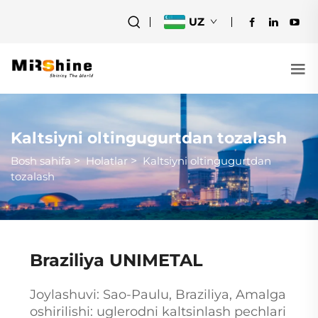
UZ
Kaltsiyni oltingugurtdan tozalash
Bosh sahifa
>
Holatlar
>
Kaltsiyni oltingugurtdan
tozalash
Braziliya UNIMETAL
Joylashuvi: Sao-Paulu, Braziliya, Amalga
oshirilishi: uglerodni kaltsinlash pechlari