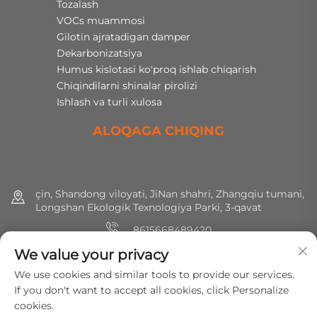
Tozalash
VOCs muammosi
Gilotin ajratadigan damper
Dekarbonizatsiya
Humus kislotasi ko'proq ishlab chiqarish
Chiqindilarni shinalar pirolizi
Ishlash va turli xulosa
ALOQAGA CHIQING
çin, Shandong viloyati, JiNan shahri, Zhangqiu tumani,
Longshan Ekologik Texnologiya Parki, 3-qavat
8615668489420
We value your privacy
+86 (0) 531 8891 0288
We use cookies and similar tools to provide our services.
[email protected]
If you don't want to accept all cookies, click Personalize
cookies.