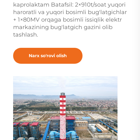
kaprolaktam Batafsil: 2×910t/soat yuqori
haroratli va yuqori bosimli bug'latgichlar
+ 1×80MV orqaga bosimli issiqlik elektr
markazining bug'latgich gazini olib
tashlash.
Narx so'rovi olish