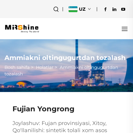
UZ
Ammiakni oltingugurtdan tozalash
Bosh sahifa
>
Holatlar
>
Ammiakni oltingugurtdan
tozalash
Fujian Yongrong
Joylashuv: Fujan provinsiyasi, Xitoy,
Qo'llanilishi: sintetik tolali xom asos