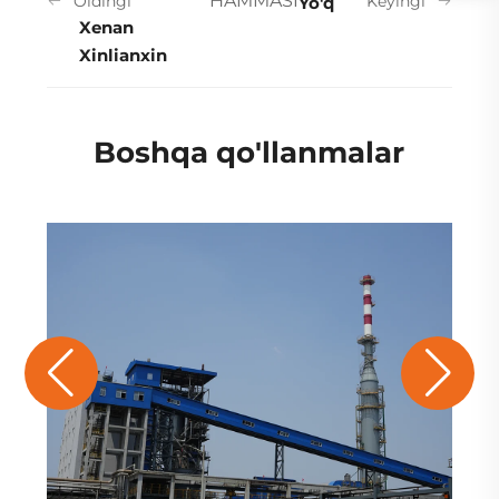
HAMMASI
Oldingi
Keyingi
Yo'q
Xenan
Xinlianxin
Boshqa qo'llanmalar