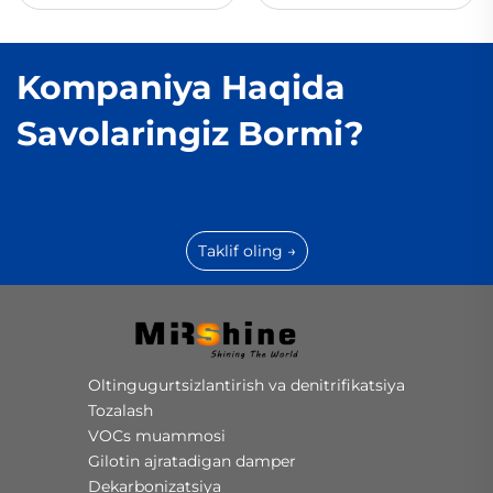
Kompaniya Haqida
Savolaringiz Bormi?
Taklif oling →
Oltingugurtsizlantirish va denitrifikatsiya
Tozalash
VOCs muammosi
Gilotin ajratadigan damper
Dekarbonizatsiya