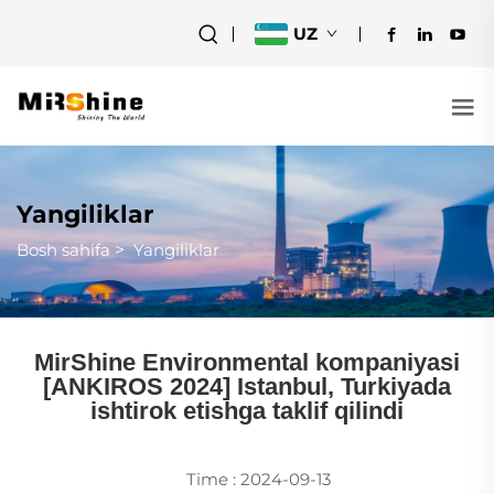
UZ
Yangiliklar
Bosh sahifa
>
Yangiliklar
MirShine Environmental kompaniyasi
[ANKIROS 2024] Istanbul, Turkiyada
ishtirok etishga taklif qilindi
Time : 2024-09-13