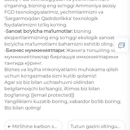
o'rganing, bizning eng so'nggi Ammoniya asosiy
FGD texnologiyalarimiz, yechimlarimizni va
'Sargarmoqdan Qadrdorlikka' texnologik
foydalarimizni to'liq ko'ring.
•
Sanoat bo'yicha ma'lumotlar:
bizning
ekspertlarimizning eng so'nggi ekologik sanoat
bo'yicha ma'lumotlarni bahamizni eshitib oling.
•
Бизнес мумкиниятлари:
Жамига топшiring va
мумкиниятликлар бирлашув имкониятларини
тангида кўринг.
Biznes va loyiha imkoniyatlarini muhokama qilish
uchun ko'rgazmada sizni kutib qolamiz!
Agar siz biz bilan uchrashuvni oldindan
belgilamoqchi bo'lsangiz, iltimos biz bilan
bog'laning: [
[email protected]
]
Yangiliklarni kuzatib boring, xabardor bo'lib boring;
Biz bilan qoling!
MirShine karbon sanoasi uchun yuqori darajali VOClarni davolash yechimini taqdim etmoqda
Tutun gazini oltingugurtdan tozalash