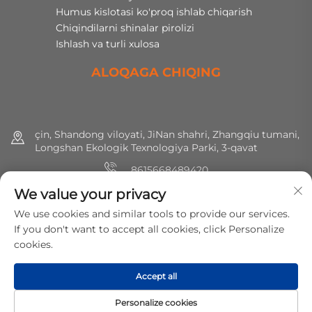
Humus kislotasi ko'proq ishlab chiqarish
Chiqindilarni shinalar pirolizi
Ishlash va turli xulosa
ALOQAGA CHIQING
çin, Shandong viloyati, JiNan shahri, Zhangqiu tumani,
Longshan Ekologik Texnologiya Parki, 3-qavat
8615668489420
We value your privacy
+86 (0) 531 8891 0288
We use cookies and similar tools to provide our services.
[email protected]
If you don't want to accept all cookies, click Personalize
cookies.
Huquqlar hammasi saqlangan © 2025 MirShine Environmental
Accept all
Protection Technology Co., Ltd.
Maxfiylik siyosati
Personalize cookies