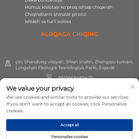
Humus kislotasi ko'proq ishlab chiqarish
Chiqindilarni shinalar pirolizi
Ishlash va turli xulosa
ALOQAGA CHIQING
çin, Shandong viloyati, JiNan shahri, Zhangqiu tumani,
Longshan Ekologik Texnologiya Parki, 3-qavat
8615668489420
We value your privacy
+86 (0) 531 8891 0288
We use cookies and similar tools to provide our services.
[email protected]
If you don't want to accept all cookies, click Personalize
cookies.
Huquqlar hammasi saqlangan © 2025 MirShine Environmental
Accept all
Protection Technology Co., Ltd.
Maxfiylik siyosati
Personalize cookies