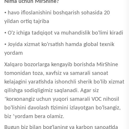
Nima uchun MirShine?
•
havo ifloslanishini boshqarish sohasida 20
yildan ortiq tajriba
•
O'z ichiga tadqiqot va muhandislik bo'limi kiradi
•
Joyida xizmat ko'rsatish hamda global texnik
yordam
Xalqaro bozorlarga kengayib borishda MirShine
tomonidan toza, xavfsiz va samarali sanoat
kelajagini yaratishda ishonchli sherik bo'lib xizmat
qilishga sodiqligimiz saqlanadi. Agar siz
’
korxonangiz uchun yuqori samarali VOC nihosil
bo'lishini davolash tizimini izlayotgan bo'lsangiz,
’
biz
yordam bera olamiz.
Bugun biz bilan bog'laning va karbon sanoatida