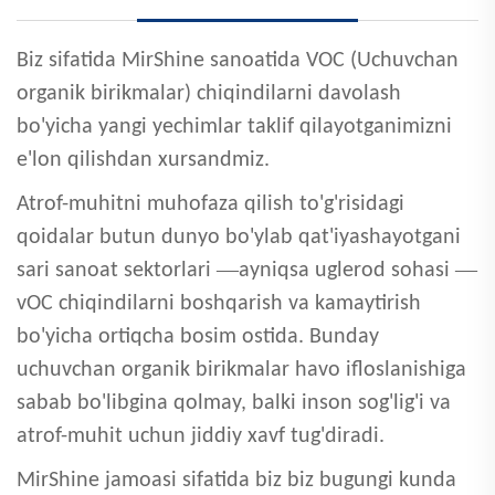
Biz
sifatida MirShine sanoatida VOC (Uchuvchan
organik birikmalar) chiqindilarni davolash
bo'yicha yangi yechimlar taklif qilayotganimizni
e'lon qilishdan xursandmiz.
Atrof-muhitni muhofaza qilish to'g'risidagi
qoidalar butun dunyo bo'ylab qat'iyashayotgani
—
—
sari sanoat sektorlari
ayniqsa uglerod sohasi
vOC chiqindilarni boshqarish va kamaytirish
bo'yicha ortiqcha bosim ostida. Bunday
uchuvchan organik birikmalar havo ifloslanishiga
sabab bo'libgina qolmay, balki inson sog'lig'i va
atrof-muhit uchun jiddiy xavf tug'diradi.
MirShine jamoasi sifatida biz
biz bugungi kunda