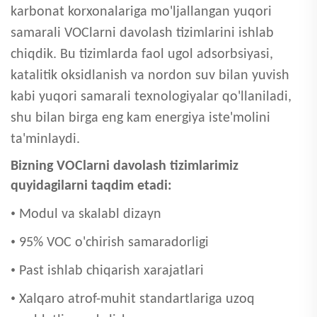
karbonat korxonalariga mo'ljallangan yuqori
samarali VOClarni davolash tizimlarini ishlab
chiqdik. Bu tizimlarda faol ugol adsorbsiyasi,
katalitik oksidlanish va nordon suv bilan yuvish
kabi yuqori samarali texnologiyalar qo'llaniladi,
shu bilan birga eng kam energiya iste'molini
ta'minlaydi.
Bizning VOClarni davolash tizimlarimiz
quyidagilarni taqdim etadi:
•
Modul va skalabl dizayn
•
95% VOC o'chirish samaradorligi
•
Past ishlab chiqarish xarajatlari
•
Xalqaro atrof-muhit standartlariga uzoq