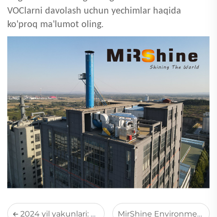
VOClarni davolash uchun yechimlar haqida
ko'proq ma'lumot oling.
2024 yil yakunlari: MirShine Tejonda bo'lib o'tgan METAFO tashabbusida ishtirok etdi va O'rta Sharqdagi o'z ishtirokini kengaytirdi
MirShine Environmental kompaniyasi [ANKIROS 2024] Istanbul, Turkiyada ishtirok etishga taklif qilindi