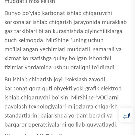
muddatli mos kelish
Dunyo bo'ylab karbonat ishlab chiqaruvchi
korxonalar ishlab chiqarish jarayonida murakkab
gaz tarkiblari bilan kurashishda qiyinchiliklarga
’
duch kelmoqda. MirShine
uning uchun
mo'ljallangan yechimlari muddatli, samarali va
xizmat ko'rsatishga qulay bo'lgan ishonchli
tizimlar yordamida ushbu oraliqni to'ldiradi.
’
Bu ishlab chiqarish joyi
kokslash zavodi,
karbonat qora quti obyekti yoki grafik elektrod
’
ishlab chiqaruvchi bo'lsin, MirShine
vOClarni
davolash texnologiyalari mijozlarga chiqarish
standartlarini bajarishda yordam beradi va
barqaror operatsiyalarni qo'llab-quvvatlaydi.