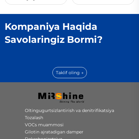
Kompaniya Haqida
Savolaringiz Bormi?
Taklif oling →
Oltingugurtsizlantirish va denitrifikatsiya
Tozalash
VOCs muammosi
Gilotin ajratadigan damper
Dekarbonizatsiya