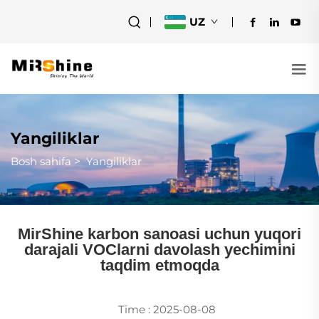
UZ
Yangiliklar
Bosh sahifa
>
Yangiliklar
MirShine karbon sanoasi uchun yuqori
darajali VOClarni davolash yechimini
taqdim etmoqda
Time : 2025-08-08