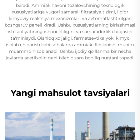
beradi. Ammiak havoni tozalovchining texnologik
xususiyatlariga yuqori samarali filtratsiya tizimi, ilg'or
kimyoviy reaktsiya mexanizmlari va avtomatlashtirilgan
boshqaruv paneli kiradi. Ushbu xususiyatlarning birlashmasi
ish faoliyatining ishonchliligini va samaradorlik darajasini
ta'minlaydi. Qishloq xo'jaligi, farmatsevtika yoki kimyo
ishlab chiqarish kabi sohalarda ammiak ifloslanishi muhim
muammo hisoblanadi. Ushbu ijodiy qo'llanma bir necha
joylarda acetilxolin geni bilan o'zaro bog'liq nuqtani topadi.
Yangi mahsulot tavsiyalari