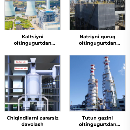
Kaltsiyni
Natriyni quruq
oltingugurtdan
oltingugurtdan
tozalash
tozalash
Chiqindilarni zararsiz
Tutun gazini
davolash
oltingugurtdan