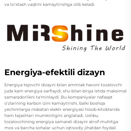
va to'xtash vaqtini kamaytirishga olib keladi.
Energiya-efektili dizayn
Energiya tejovchi dizayni bilan ammiak havoni tozalovchi
juda kam energiya sarflaydi, shu bilan birga ishda maksimal
samaradorlikni ta'minlaydi. Bu kompaniyalar nafaqat
o'zlarining karbon izini kamaytirishi, balki boshqa
yechimlarga nisbatan elektr energiyasi hisob-kitoblarida
ham tejashlari mumkinligini anglatadi. Ushbu
tozalovchining energiya samarali dizayni atrof-muhitga
mos va barcha sohalar uchun iqtisodiy jihatdan foydali