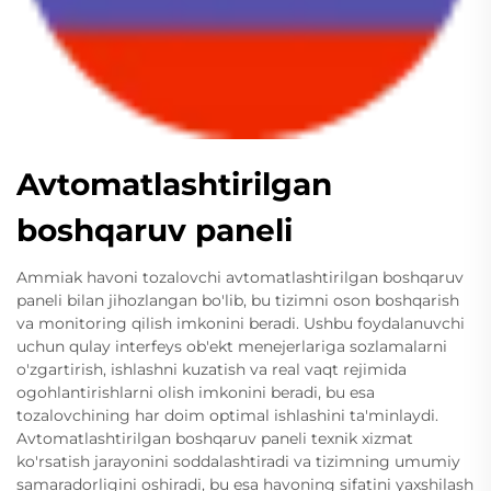
Avtomatlashtirilgan
boshqaruv paneli
Ammiak havoni tozalovchi avtomatlashtirilgan boshqaruv
paneli bilan jihozlangan bo'lib, bu tizimni oson boshqarish
va monitoring qilish imkonini beradi. Ushbu foydalanuvchi
uchun qulay interfeys ob'ekt menejerlariga sozlamalarni
o'zgartirish, ishlashni kuzatish va real vaqt rejimida
ogohlantirishlarni olish imkonini beradi, bu esa
tozalovchining har doim optimal ishlashini ta'minlaydi.
Avtomatlashtirilgan boshqaruv paneli texnik xizmat
ko'rsatish jarayonini soddalashtiradi va tizimning umumiy
samaradorligini oshiradi, bu esa havoning sifatini yaxshilash