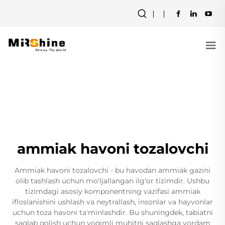
ammiak havoni tozalovchi
Ammiak havoni tozalovchi - bu havodan ammiak gazini
olib tashlash uchun mo'ljallangan ilg'or tizimdir. Ushbu
tizimdagi asosiy komponentning vazifasi ammiak
ifloslanishini ushlash va neytrallash, insonlar va hayvonlar
uchun toza havoni ta'minlashdir. Bu shuningdek, tabiatni
saqlab qolish uchun yoqimli muhitni saqlashga yordam