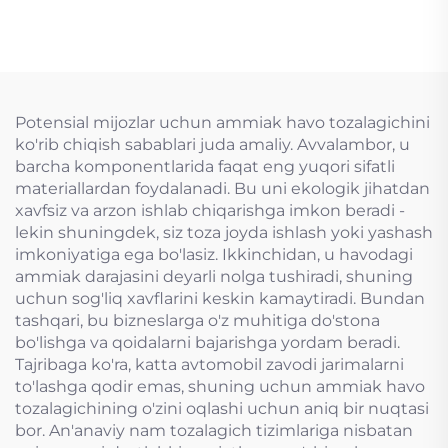
tozalash
Potensial mijozlar uchun ammiak havo tozalagichini
ko'rib chiqish sabablari juda amaliy. Avvalambor, u
barcha komponentlarida faqat eng yuqori sifatli
materiallardan foydalanadi. Bu uni ekologik jihatdan
xavfsiz va arzon ishlab chiqarishga imkon beradi -
lekin shuningdek, siz toza joyda ishlash yoki yashash
imkoniyatiga ega bo'lasiz. Ikkinchidan, u havodagi
ammiak darajasini deyarli nolga tushiradi, shuning
uchun sog'liq xavflarini keskin kamaytiradi. Bundan
tashqari, bu bizneslarga o'z muhitiga do'stona
bo'lishga va qoidalarni bajarishga yordam beradi.
Tajribaga ko'ra, katta avtomobil zavodi jarimalarni
to'lashga qodir emas, shuning uchun ammiak havo
tozalagichining o'zini oqlashi uchun aniq bir nuqtasi
bor. An'anaviy nam tozalagich tizimlariga nisbatan