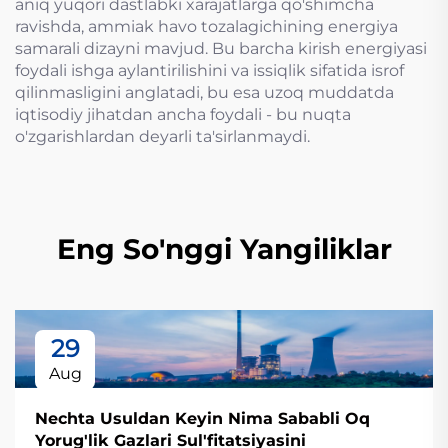
aniq yuqori dastlabki xarajatlarga qo'shimcha
ravishda, ammiak havo tozalagichining energiya
samarali dizayni mavjud. Bu barcha kirish energiyasi
foydali ishga aylantirilishini va issiqlik sifatida isrof
qilinmasligini anglatadi, bu esa uzoq muddatda
iqtisodiy jihatdan ancha foydali - bu nuqta
o'zgarishlardan deyarli ta'sirlanmaydi.
Eng So'nggi Yangiliklar
29
Aug
Nechta Usuldan Keyin Nima Sababli Oq
Yorug'lik Gazlari Sul'fitatsiyasini