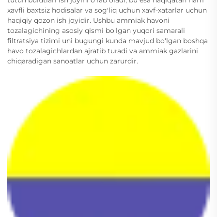
tutun bulutlari ish joyini o'rab oladi, bu esa haqiqatan ham
xavfli baxtsiz hodisalar va sog'liq uchun xavf-xatarlar uchun
haqiqiy qozon ish joyidir. Ushbu ammiak havoni
tozalagichining asosiy qismi bo'lgan yuqori samarali
filtratsiya tizimi uni bugungi kunda mavjud bo'lgan boshqa
havo tozalagichlardan ajratib turadi va ammiak gazlarini
chiqaradigan sanoatlar uchun zarurdir.