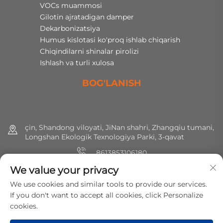
VOCs muammosi
Gilotin ajratadigan damper
Dekarbonizatsiya
Humus kislotasi ko'proq ishlab chiqarish
Chiqindilarni shinalar pirolizi
Ishlash va turli xulosa
BOG'LANISH
çin, Shandong viloyati, JiNan shahri, Zhangqiu tumani,
Longshan Ekologik Texnologiya Parki, 3-qavat
8613853106180
We value your privacy
+86 (0) 531 8891 0288
We use cookies and similar tools to provide our services.
[email protected]
If you don't want to accept all cookies, click Personalize
cookies.
Huquqlar hammasi saqlangan © 2025 MirShine Environmental