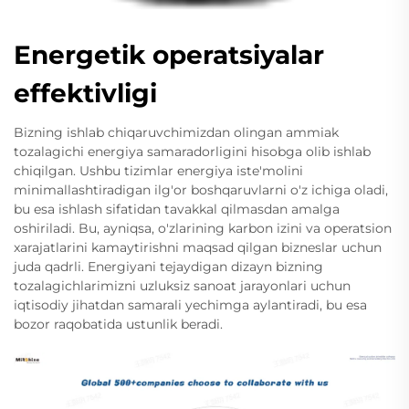
Energetik operatsiyalar
effektivligi
Bizning ishlab chiqaruvchimizdan olingan ammiak
tozalagichi energiya samaradorligini hisobga olib ishlab
chiqilgan. Ushbu tizimlar energiya iste'molini
minimallashtiradigan ilg'or boshqaruvlarni o'z ichiga oladi,
bu esa ishlash sifatidan tavakkal qilmasdan amalga
oshiriladi. Bu, ayniqsa, o'zlarining karbon izini va operatsion
xarajatlarini kamaytirishni maqsad qilgan bizneslar uchun
juda qadrli. Energiyani tejaydigan dizayn bizning
tozalagichlarimizni uzluksiz sanoat jarayonlari uchun
iqtisodiy jihatdan samarali yechimga aylantiradi, bu esa
bozor raqobatida ustunlik beradi.