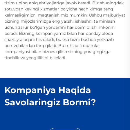
tizim uning aniq ehtiyojlariga javob beradi. Biz shuningdek,
sotuvdan keyingi xizmatlar bo'yicha hech kimga teng
kelmasligimizni maqtanishimiz mumkin. Ushbu majburiyat
bizning mijozlarimizga eng yaxshi ishlashni ta'minlash
uchun zarur bo'lgan yordamni har doim olish imkonini
beradi. Bizning kompaniyamiz bilan har qanday aloqa
shaxsiy aloqani his qiladi, bu esa bizni boshqa yetkazib
beruvchilardan farq qiladi. Bu ruh aqlli odamlar
kompaniyasi bilan biznes qilish sizning yuragingizga
tinchlik va yengillik olib keladi.
Kompaniya Haqida
Savolaringiz Bormi?