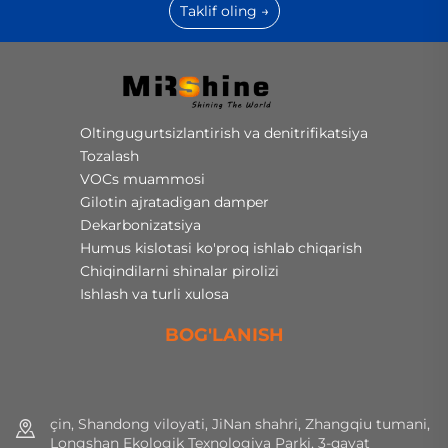
Taklif oling →
Oltingugurtsizlantirish va denitrifikatsiya
Tozalash
VOCs muammosi
Gilotin ajratadigan damper
Dekarbonizatsiya
Humus kislotasi ko'proq ishlab chiqarish
Chiqindilarni shinalar pirolizi
Ishlash va turli xulosa
BOG'LANISH
çin, Shandong viloyati, JiNan shahri, Zhangqiu tumani,
Longshan Ekologik Texnologiya Parki, 3-qavat