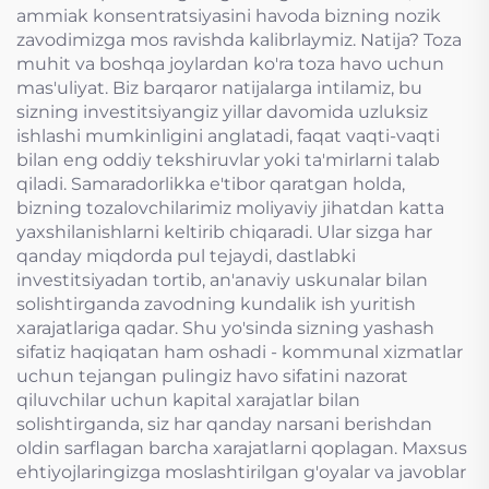
ammiak konsentratsiyasini havoda bizning nozik
zavodimizga mos ravishda kalibrlaymiz. Natija? Toza
muhit va boshqa joylardan ko'ra toza havo uchun
mas'uliyat. Biz barqaror natijalarga intilamiz, bu
sizning investitsiyangiz yillar davomida uzluksiz
ishlashi mumkinligini anglatadi, faqat vaqti-vaqti
bilan eng oddiy tekshiruvlar yoki ta'mirlarni talab
qiladi. Samaradorlikka e'tibor qaratgan holda,
bizning tozalovchilarimiz moliyaviy jihatdan katta
yaxshilanishlarni keltirib chiqaradi. Ular sizga har
qanday miqdorda pul tejaydi, dastlabki
investitsiyadan tortib, an'anaviy uskunalar bilan
solishtirganda zavodning kundalik ish yuritish
xarajatlariga qadar. Shu yo'sinda sizning yashash
sifatiz haqiqatan ham oshadi - kommunal xizmatlar
uchun tejangan pulingiz havo sifatini nazorat
qiluvchilar uchun kapital xarajatlar bilan
solishtirganda, siz har qanday narsani berishdan
oldin sarflagan barcha xarajatlarni qoplagan. Maxsus
ehtiyojlaringizga moslashtirilgan g'oyalar va javoblar