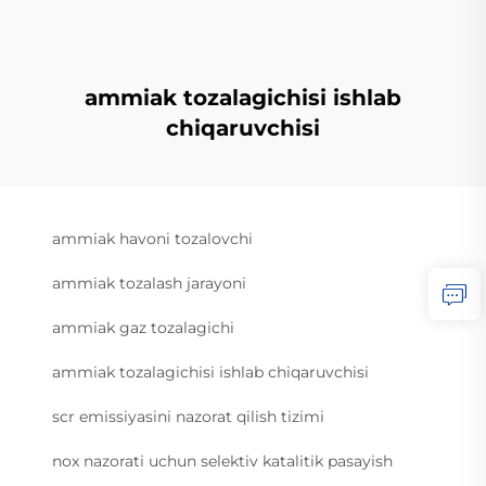
ammiak tozalagichisi ishlab
chiqaruvchisi
ammiak havoni tozalovchi
ammiak tozalash jarayoni
ammiak gaz tozalagichi
ammiak tozalagichisi ishlab chiqaruvchisi
scr emissiyasini nazorat qilish tizimi
nox nazorati uchun selektiv katalitik pasayish