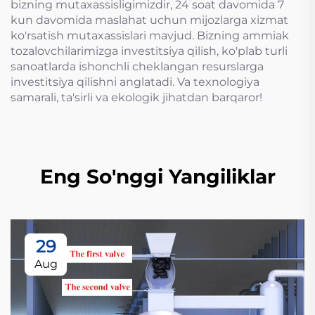
bizning mutaxassisligimizdir, 24 soat davomida 7
kun davomida maslahat uchun mijozlarga xizmat
ko'rsatish mutaxassislari mavjud. Bizning ammiak
tozalovchilarimizga investitsiya qilish, ko'plab turli
sanoatlarda ishonchli cheklangan resurslarga
investitsiya qilishni anglatadi. Va texnologiya
samarali, ta'sirli va ekologik jihatdan barqaror!
Eng So'nggi Yangiliklar
29
Aug