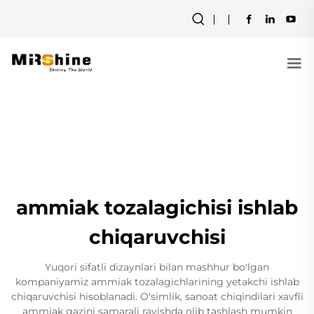
ammiak tozalagichisi ishlab
chiqaruvchisi
Yuqori sifatli dizaynlari bilan mashhur bo'lgan
kompaniyamiz ammiak tozalagichlarining yetakchi ishlab
chiqaruvchisi hisoblanadi. O'simlik, sanoat chiqindilari xavfli
ammiak gazini samarali ravishda olib tashlash mumkin