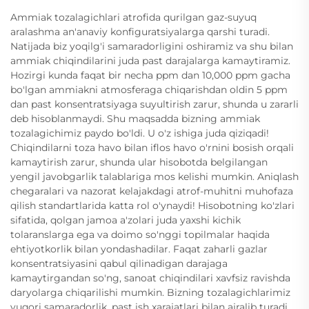
Ammiak tozalagichlari atrofida qurilgan gaz-suyuq
aralashma an'anaviy konfiguratsiyalarga qarshi turadi.
Natijada biz yoqilg'i samaradorligini oshiramiz va shu bilan
ammiak chiqindilarini juda past darajalarga kamaytiramiz.
Hozirgi kunda faqat bir necha ppm dan 10,000 ppm gacha
bo'lgan ammiakni atmosferaga chiqarishdan oldin 5 ppm
dan past konsentratsiyaga suyultirish zarur, shunda u zararli
deb hisoblanmaydi. Shu maqsadda bizning ammiak
tozalagichimiz paydo bo'ldi. U o'z ishiga juda qiziqadi!
Chiqindilarni toza havo bilan iflos havo o'rnini bosish orqali
kamaytirish zarur, shunda ular hisobotda belgilangan
yengil javobgarlik talablariga mos kelishi mumkin. Aniqlash
chegaralari va nazorat kelajakdagi atrof-muhitni muhofaza
qilish standartlarida katta rol o'ynaydi! Hisobotning ko'zlari
sifatida, qolgan jamoa a'zolari juda yaxshi kichik
tolaranslarga ega va doimo so'nggi topilmalar haqida
ehtiyotkorlik bilan yondashadilar. Faqat zaharli gazlar
konsentratsiyasini qabul qilinadigan darajaga
kamaytirgandan so'ng, sanoat chiqindilari xavfsiz ravishda
daryolarga chiqarilishi mumkin. Bizning tozalagichlarimiz
yuqori samaradorlik, past ish xarajatlari bilan ajralib turadi