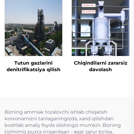
Tutun gazlarini
Chiqindilarni zararsiz
denitrifikatsiya qilish
davolash
Bizning ammiak tozalovchi ishlab chiqarish
korxonamizni tanlaganingizda, xarid qilishdan
boshlab amaliy foyda olishingiz mumkin. Bizning
tizimimiz puxta o'rganilgan - agar zarur bo'lsa,