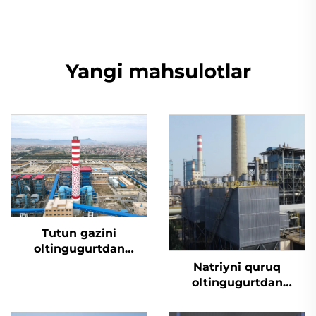
Yangi mahsulotlar
Tutun gazini
oltingugurtdan
tozalash
Natriyni quruq
oltingugurtdan
tozalash