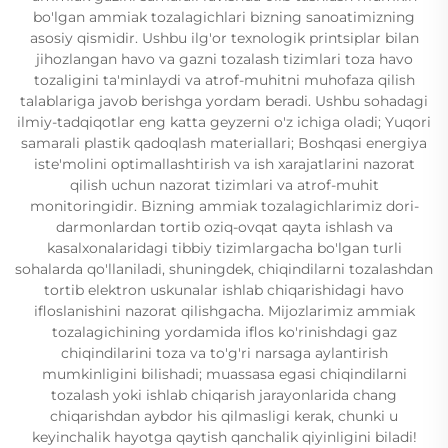
bo'lgan ammiak tozalagichlari bizning sanoatimizning
asosiy qismidir. Ushbu ilg'or texnologik printsiplar bilan
jihozlangan havo va gazni tozalash tizimlari toza havo
tozaligini ta'minlaydi va atrof-muhitni muhofaza qilish
talablariga javob berishga yordam beradi. Ushbu sohadagi
ilmiy-tadqiqotlar eng katta geyzerni o'z ichiga oladi; Yuqori
samarali plastik qadoqlash materiallari; Boshqasi energiya
iste'molini optimallashtirish va ish xarajatlarini nazorat
qilish uchun nazorat tizimlari va atrof-muhit
monitoringidir. Bizning ammiak tozalagichlarimiz dori-
darmonlardan tortib oziq-ovqat qayta ishlash va
kasalxonalaridagi tibbiy tizimlargacha bo'lgan turli
sohalarda qo'llaniladi, shuningdek, chiqindilarni tozalashdan
tortib elektron uskunalar ishlab chiqarishidagi havo
ifloslanishini nazorat qilishgacha. Mijozlarimiz ammiak
tozalagichining yordamida iflos ko'rinishdagi gaz
chiqindilarini toza va to'g'ri narsaga aylantirish
mumkinligini bilishadi; muassasa egasi chiqindilarni
tozalash yoki ishlab chiqarish jarayonlarida chang
chiqarishdan aybdor his qilmasligi kerak, chunki u
keyinchalik hayotga qaytish qanchalik qiyinligini biladi!