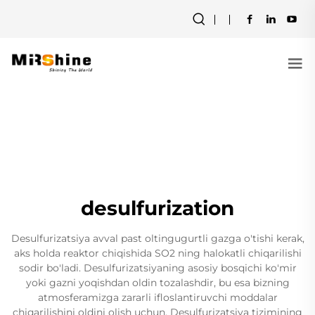
desulfurization
Desulfurizatsiya avval past oltingugurtli gazga o'tishi kerak,
aks holda reaktor chiqishida SO2 ning halokatli chiqarilishi
sodir bo'ladi. Desulfurizatsiyaning asosiy bosqichi ko'mir
yoki gazni yoqishdan oldin tozalashdir, bu esa bizning
atmosferamizga zararli ifloslantiruvchi moddalar
chiqarilishini oldini olish uchun. Desulfurizatsiya tizimining