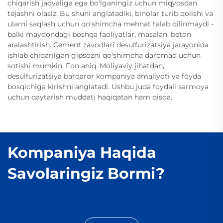
chiqarish jadvaliga ega bo'lganingiz uchun miqyosdan
tejashni olasiz: Bu shuni anglatadiki, binolar turib qolishi va
ularni saqlash uchun qo'shimcha mehnat talab qilinmaydi -
balki maydondagi boshqa faoliyatlar, masalan, beton
aralashtirish. Cement zavodlari desulfurizatsiya jarayonida
ishlab chiqarilgan gipsozni qo'shimcha daromad uchun
sotishi mumkin. Fon aniq. Moliyaviy jihatdan,
desulfurizatsiya barqaror kompaniya amaliyoti va foyda
bosqichiga kirishni anglatadi. Ushbu juda foydali sarmoya
uchun qaytarish muddati haqiqatan ham qisqa.
Kompaniya Haqida
Savolaringiz Bormi?