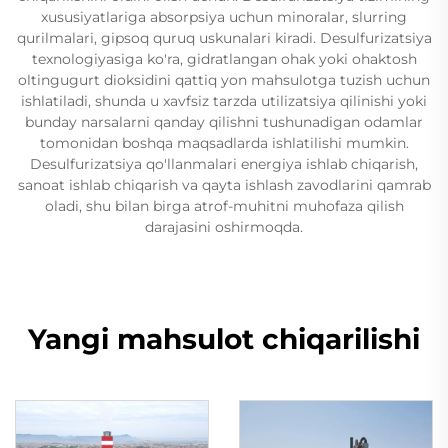
xususiyatlariga absorpsiya uchun minoralar, slurring
qurilmalari, gipsoq quruq uskunalari kiradi. Desulfurizatsiya
texnologiyasiga ko'ra, gidratlangan ohak yoki ohaktosh
oltingugurt dioksidini qattiq yon mahsulotga tuzish uchun
ishlatiladi, shunda u xavfsiz tarzda utilizatsiya qilinishi yoki
bunday narsalarni qanday qilishni tushunadigan odamlar
tomonidan boshqa maqsadlarda ishlatilishi mumkin.
Desulfurizatsiya qo'llanmalari energiya ishlab chiqarish,
sanoat ishlab chiqarish va qayta ishlash zavodlarini qamrab
oladi, shu bilan birga atrof-muhitni muhofaza qilish
darajasini oshirmoqda.
Yangi mahsulot chiqarilishi