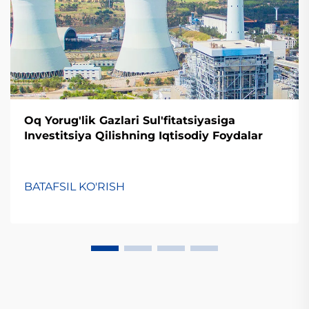
Oq Yorug'lik Gazlari Sul'fitatsiyasiga
Investitsiya Qilishning Iqtisodiy Foydalar
BATAFSIL KO'RISH