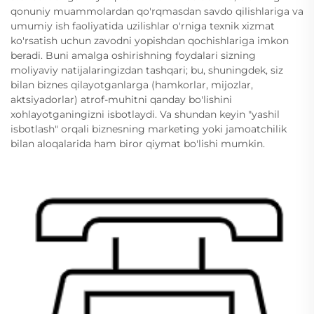
qonuniy muammolardan qo'rqmasdan savdo qilishlariga va
umumiy ish faoliyatida uzilishlar o'rniga texnik xizmat
ko'rsatish uchun zavodni yopishdan qochishlariga imkon
beradi. Buni amalga oshirishning foydalari sizning
moliyaviy natijalaringizdan tashqari; bu, shuningdek, siz
bilan biznes qilayotganlarga (hamkorlar, mijozlar,
aktsiyadorlar) atrof-muhitni qanday bo'lishini
xohlayotganingizni isbotlaydi. Va shundan keyin "yashil
isbotlash" orqali biznesning marketing yoki jamoatchilik
bilan aloqalarida ham biror qiymat bo'lishi mumkin.