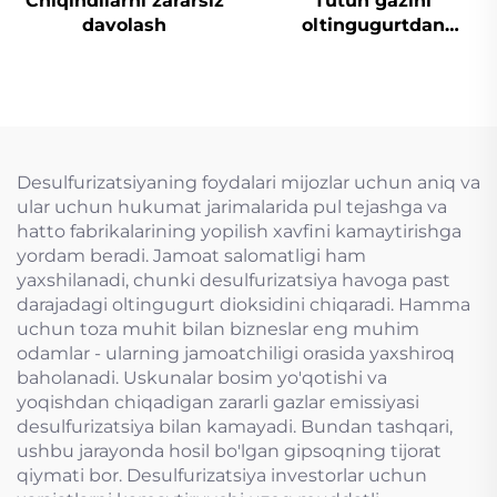
Chiqindilarni zararsiz
Tutun gazini
davolash
oltingugurtdan
tozalash
Desulfurizatsiyaning foydalari mijozlar uchun aniq va
ular uchun hukumat jarimalarida pul tejashga va
hatto fabrikalarining yopilish xavfini kamaytirishga
yordam beradi. Jamoat salomatligi ham
yaxshilanadi, chunki desulfurizatsiya havoga past
darajadagi oltingugurt dioksidini chiqaradi. Hamma
uchun toza muhit bilan bizneslar eng muhim
odamlar - ularning jamoatchiligi orasida yaxshiroq
baholanadi. Uskunalar bosim yo'qotishi va
yoqishdan chiqadigan zararli gazlar emissiyasi
desulfurizatsiya bilan kamayadi. Bundan tashqari,
ushbu jarayonda hosil bo'lgan gipsoqning tijorat
qiymati bor. Desulfurizatsiya investorlar uchun