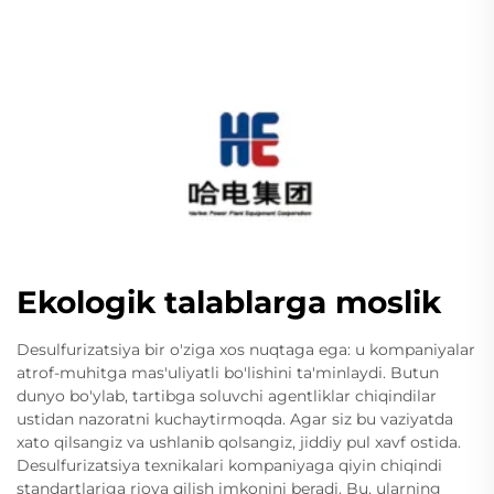
Ekologik talablarga moslik
Desulfurizatsiya bir o'ziga xos nuqtaga ega: u kompaniyalar
atrof-muhitga mas'uliyatli bo'lishini ta'minlaydi. Butun
dunyo bo'ylab, tartibga soluvchi agentliklar chiqindilar
ustidan nazoratni kuchaytirmoqda. Agar siz bu vaziyatda
xato qilsangiz va ushlanib qolsangiz, jiddiy pul xavf ostida.
Desulfurizatsiya texnikalari kompaniyaga qiyin chiqindi
standartlariga rioya qilish imkonini beradi. Bu, ularning