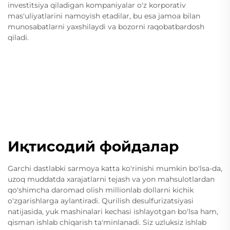
investitsiya qiladigan kompaniyalar o'z korporativ
mas'uliyatlarini namoyish etadilar, bu esa jamoa bilan
munosabatlarni yaxshilaydi va bozorni raqobatbardosh
qiladi.
Иқтисодий фойдалар
Garchi dastlabki sarmoya katta ko'rinishi mumkin bo'lsa-da,
uzoq muddatda xarajatlarni tejash va yon mahsulotlardan
qo'shimcha daromad olish millionlab dollarni kichik
o'zgarishlarga aylantiradi. Qurilish desulfurizatsiyasi
natijasida, yuk mashinalari kechasi ishlayotgan bo'lsa ham,
qisman ishlab chiqarish ta'minlanadi. Siz uzluksiz ishlab