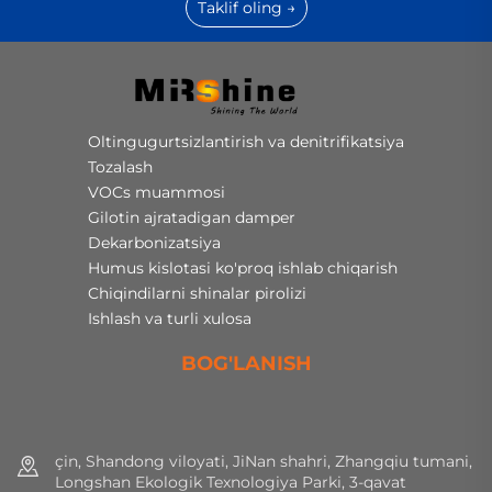
Taklif oling →
Oltingugurtsizlantirish va denitrifikatsiya
Tozalash
VOCs muammosi
Gilotin ajratadigan damper
Dekarbonizatsiya
Humus kislotasi ko'proq ishlab chiqarish
Chiqindilarni shinalar pirolizi
Ishlash va turli xulosa
BOG'LANISH
çin, Shandong viloyati, JiNan shahri, Zhangqiu tumani,
Longshan Ekologik Texnologiya Parki, 3-qavat