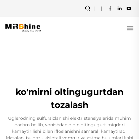
ko'mirni oltingugurtdan
tozalash
Uglerodning sulfursizlanishi elektr stansiyalarida muhim
qadam bo'lib, yonishdan oldin oltingugurt miqdori
kamaytirilishi bilan ifloslanishni samarali kamaytiradi.
Masalan, bu gaz - kislotali yomg'ir va astma hujumlari kabi