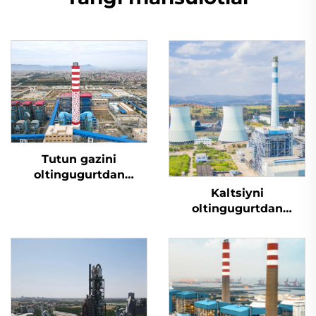
Tutun gazini
oltingugurtdan
tozalash
Kaltsiyni
oltingugurtdan
tozalash