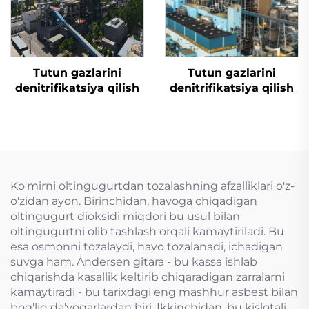
Tutun gazlarini
Tutun gazlarini
denitrifikatsiya qilish
denitrifikatsiya qilish
Ko'mirni oltingugurtdan tozalashning afzalliklari o'z-
o'zidan ayon. Birinchidan, havoga chiqadigan
oltingugurt dioksidi miqdori bu usul bilan
oltingugurtni olib tashlash orqali kamaytiriladi. Bu
esa osmonni tozalaydi, havo tozalanadi, ichadigan
suvga ham. Andersen gitara - bu kassa ishlab
chiqarishda kasallik keltirib chiqaradigan zarralarni
kamaytiradi - bu tarixdagi eng mashhur asbest bilan
bog'liq da'vogarlardan biri. Ikkinchidan, bu kislotali