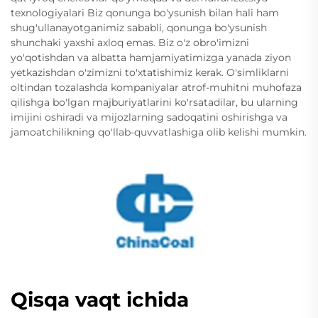
texnologiyalari Biz qonunga bo'ysunish bilan hali ham
shug'ullanayotganimiz sababli, qonunga bo'ysunish
shunchaki yaxshi axloq emas. Biz o'z obro'imizni
yo'qotishdan va albatta hamjamiyatimizga yanada ziyon
yetkazishdan o'zimizni to'xtatishimiz kerak. O'simliklarni
oltindan tozalashda kompaniyalar atrof-muhitni muhofaza
qilishga bo'lgan majburiyatlarini ko'rsatadilar, bu ularning
imijini oshiradi va mijozlarning sadoqatini oshirishga va
jamoatchilikning qo'llab-quvvatlashiga olib kelishi mumkin.
Qisqa vaqt ichida