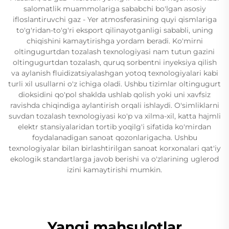
salomatlik muammolariga sababchi bo'lgan asosiy
ifloslantiruvchi gaz - Yer atmosferasining quyi qismlariga
to'g'ridan-to'g'ri eksport qilinayotganligi sababli, uning
chiqishini kamaytirishga yordam beradi. Ko'mirni
oltingugurtdan tozalash texnologiyasi nam tutun gazini
oltingugurtdan tozalash, quruq sorbentni inyeksiya qilish
va aylanish fluidizatsiyalashgan yotoq texnologiyalari kabi
turli xil usullarni o'z ichiga oladi. Ushbu tizimlar oltingugurt
dioksidini qo'pol shaklda ushlab qolish yoki uni xavfsiz
ravishda chiqindiga aylantirish orqali ishlaydi. O'simliklarni
suvdan tozalash texnologiyasi ko'p va xilma-xil, katta hajmli
elektr stansiyalaridan tortib yoqilg'i sifatida ko'mirdan
foydalanadigan sanoat qozonlarigacha. Ushbu
texnologiyalar bilan birlashtirilgan sanoat korxonalari qat'iy
ekologik standartlarga javob berishi va o'zlarining uglerod
izini kamaytirishi mumkin.
Yangi mahsulotlar