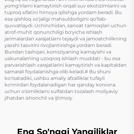
yomg'irlarni kamaytirish orqali suv ekotizimlarini va
tuproq sifatini himoya qilishga yordam beradi. Bu
esa qishloq xo'jaligi mahsuldorligini qo'llab-
quvvatlaydi. Uchinchidan, sanoat tarmoqlari uchun
atrof-muhit qonunchiligi bo'yicha ishlash
jarimalardan xarajatlarni tejaydi va jamoatchilikning
yaxshi tasvirini rivojlantirishga yordam beradi.
Bundan tashqari, korroziyaning kamayishi va
uskunalarning uzoqroq ishlash muddati - bu esa
parvarishlash xarajatlarini kamaytirish va kapitaldan
samarali foydalanishga olib keladi.# Bu shuni
ko'rsatadiki, ushbu amaliy afzalliklar tufayli
ko'mirdan foydalanadigan har qanday korxona
uchun o'simliklarni sulfatdan tozalash moliyaviy
jihatdan ishonchli va ijtimoiy
Eng So'nggi Yangiliklar