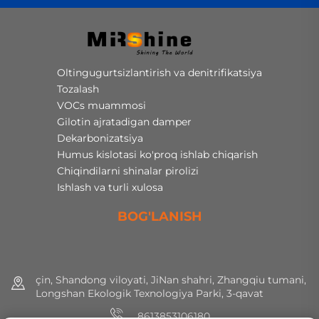
Oltingugurtsizlantirish va denitrifikatsiya
Tozalash
VOCs muammosi
Gilotin ajratadigan damper
Dekarbonizatsiya
Humus kislotasi ko'proq ishlab chiqarish
Chiqindilarni shinalar pirolizi
Ishlash va turli xulosa
BOG'LANISH
çin, Shandong viloyati, JiNan shahri, Zhangqiu tumani,
Longshan Ekologik Texnologiya Parki, 3-qavat
8613853106180