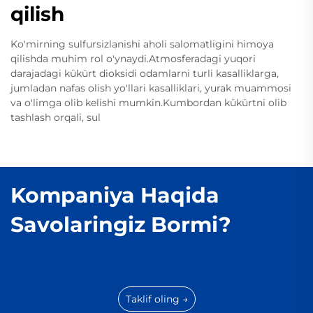
qilish
Ko'mirning sulfursizlanishi aholi salomatligini himoya
qilishda muhim rol o'ynaydi.Atmosferadagi yuqori
darajadagi kükürt dioksidi odamlarni turli kasalliklarga,
jumladan nafas olish yo'llari kasalliklari, yurak muammosi
va o'limga olib kelishi mumkin.Kumbordan kükürtni olib
tashlash orqali, sul
Kompaniya Haqida
Savolaringiz Bormi?
Taklif oling →