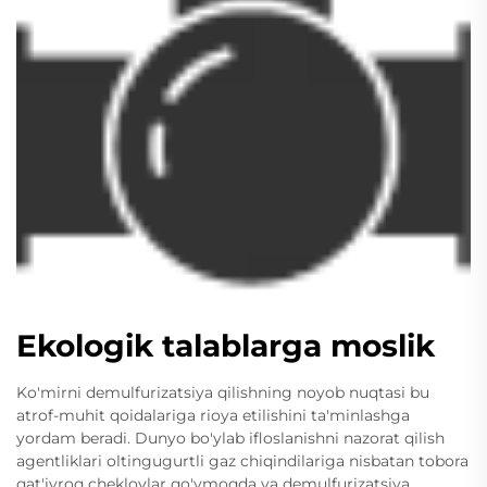
Ekologik talablarga moslik
Ko'mirni demulfurizatsiya qilishning noyob nuqtasi bu
atrof-muhit qoidalariga rioya etilishini ta'minlashga
yordam beradi. Dunyo bo'ylab ifloslanishni nazorat qilish
agentliklari oltingugurtli gaz chiqindilariga nisbatan tobora
qat'iyroq cheklovlar qo'ymoqda va demulfurizatsiya