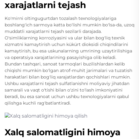
xarajatlarni tejash
Ko'mirni oltingugurtdan tozalash texnologiyalariga
boshlang'ich sarmoya katta bo'lishi mumkin bo'lsa-da, uzoq
muddatli xarajatlarni tejash sezilarli darajada.
O'simliklarning korroziyasini va ular bilan bog'liq texnik
xizmatni kamaytirish uchun kükürt dioksidi chiqindilarini
kamaytirish, bu esa uskunalarning umrining uzaytirilishiga
va operatsiya xarajatlarining pasayishiga olib keladi.
Bundan tashqari, sanoat tarmoqlari buzilishlardan kelib
chiqishi mumkin bo'lgan atrof-muhit jarimalari va tuzatish
harakatlari bilan bog'liq xarajatlardan qochishlari mumkin.
Ushbu xarajatlarni tejash sulfatlanishni moliyaviy jihatdan
samarali va vaqt o'tishi bilan o'zini to'lash imkoniyatini
beradi, bu esa sanoat uchun ushbu texnologiyalarni qabul
qilishga kuchli rag'batlantiradi.
Xalq salomatligini himoya