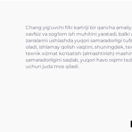
Chang yig'uvchi filtr kartriji bir qancha amaliy
xavfsiz va sog'lom ish muhitini yaratadi, balk
zarralarini ushlashda yuqori samaradorligi tufa
oladi, ishlamay qolish vaqtini, shuningdek, t
texnik xizmat ko'rsatish (almashtirish) mashi
samaradorligini saqlab, yuqori havo oqimi tez
uchun juda mos qiladi.