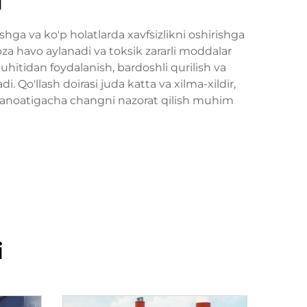
i
ashga va ko'p holatlarda xavfsizlikni oshirishga
oza havo aylanadi va toksik zararli moddalar
hitidan foydalanish, bardoshli qurilish va
. Qo'llash doirasi juda katta va xilma-xildir,
 sanoatigacha changni nazorat qilish muhim
i