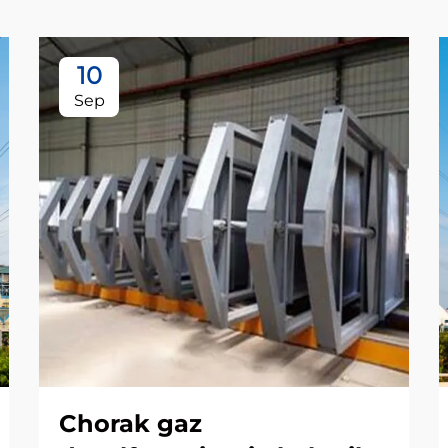
10
Sep
Chorak gaz