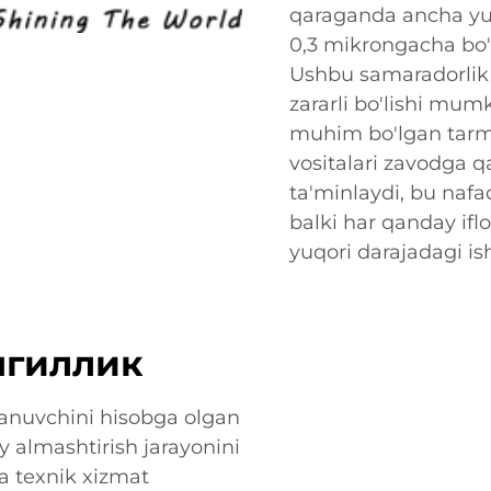
qaraganda ancha yuqo
0,3 mikrongacha bo'l
Ushbu samaradorlik 
zararli bo'lishi mum
muhim bo'lgan tarmoq
vositalari zavodga q
ta'minlaydi, bu nafaq
balki har qanday iflo
yuqori darajadagi ishl
нгиллик
dalanuvchini hisobga olgan
iy almashtirish jarayonini
va texnik xizmat