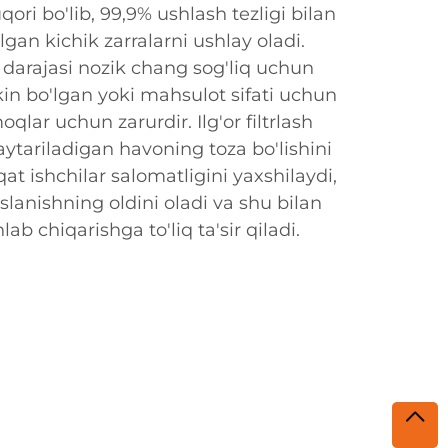
ri bo'lib, 99,9% ushlash tezligi bilan
gan kichik zarralarni ushlay oladi.
darajasi nozik chang sog'liq uchun
kin bo'lgan yoki mahsulot sifati uchun
lar uchun zarurdir. Ilg'or filtrlash
aytariladigan havoning toza bo'lishini
at ishchilar salomatligini yaxshilaydi,
slanishning oldini oladi va shu bilan
ab chiqarishga to'liq ta'sir qiladi.