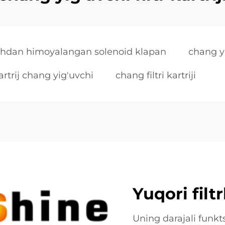
shdan himoyalangan solenoid klapan
chang yig
kartrij chang yig'uvchi
chang filtri kartriji
Yuqori filt
Uning darajali funkt