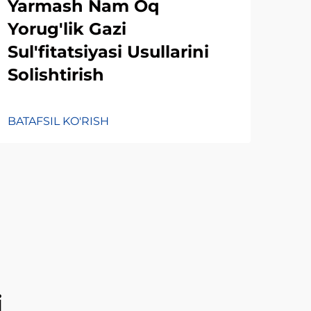
Yarmash Nam Oq
Ya
Yorug'lik Gazi
Yor
Sul'fitatsiyasi Usullarini
Sul
Solishtirish
Sol
BATAFSIL KO'RISH
BATA
i