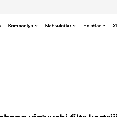
a
Kompaniya
Mahsulotlar
Holatlar
X