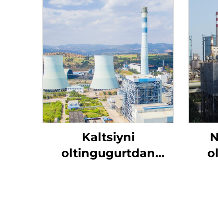
Kaltsiyni
N
oltingugurtdan
o
tozalash