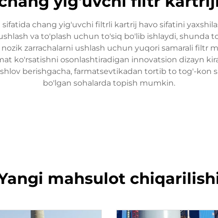
chang yig'uvchi filtr kartrij
atida chang yig'uvchi filtrli kartrij havo sifatini yaxshil
shlash va to'plash uchun to'siq bo'lib ishlaydi, shunda t
ik zarrachalarni ushlash uchun yuqori samarali filtr mu
at ko'rsatishni osonlashtiradigan innovatsion dizayn kiradi
ishlov berishgacha, farmatsevtikadan tortib to tog'-kon
bo'lgan sohalarda topish mumkin.
Yangi mahsulot chiqarilish