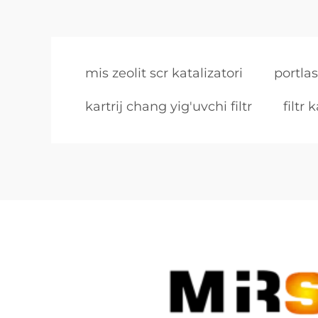
mis zeolit scr katalizatori
portla
kartrij chang yig'uvchi filtr
filtr 