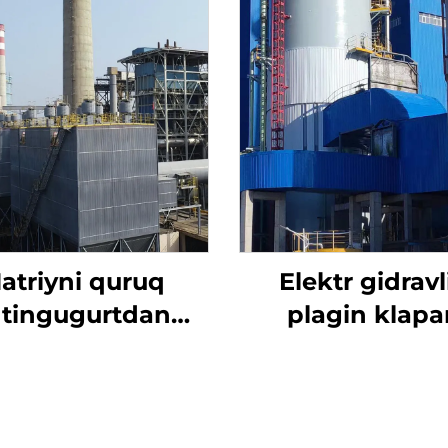
atriyni quruq
Elektr gidravl
ltingugurtdan
plagin klapa
tozalash