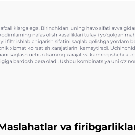
 afzalliklarga ega. Birinchidan, uning havo sifati avvalgida
i xodimlarning nafas olish kasalliklari tufayli yo'qolgan m
yli filtr ishlab chiqarish sifatini saqlab qolishga yordam
exnik xizmat ko'rsatish xarajatlarini kamaytiradi. Uchin
nani saqlash uchun kamroq xarajat va kamroq ishchi kuchin
ligiga bardosh bera oladi. Ushbu kombinatsiya uni o'z no
Maslahatlar va firibgarlikla