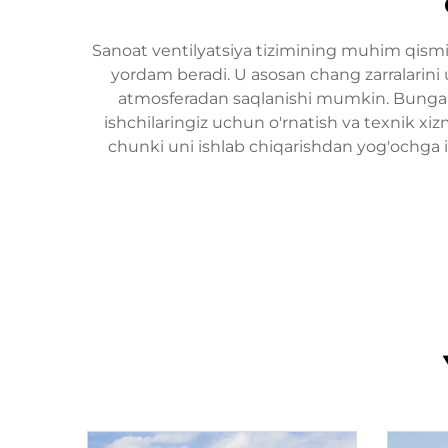
Sanoat ventilyatsiya tizimining muhim qismi sif
yordam beradi. U asosan chang zarralarini u
atmosferadan saqlanishi mumkin. Bunga noz
ishchilaringiz uchun o'rnatish va texnik xizm
chunki uni ishlab chiqarishdan yog'ochga 