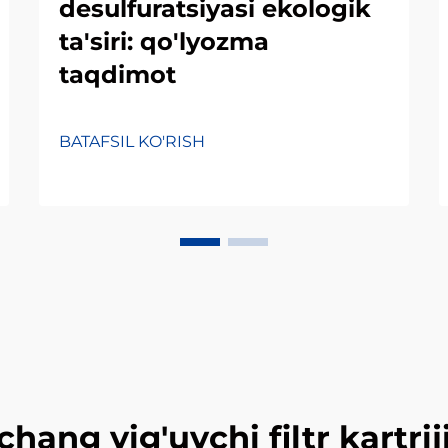
desulfuratsiyasi ekologik
ta'siri: qo'lyozma
taqdimot
BATAFSIL KO'RISH
chang yig'uvchi filtr kartrij