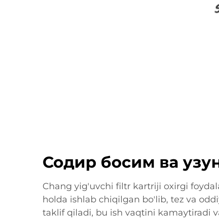
Содир босим ва узу
Chang yig'uvchi filtr kartriji oxirgi foy
holda ishlab chiqilgan bo'lib, tez va odd
taklif qiladi, bu ish vaqtini kamaytiradi 