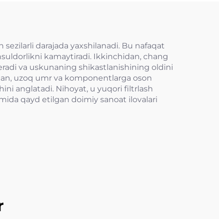
n sezilarli darajada yaxshilanadi. Bu nafaqat
ahsuldorlikni kamaytiradi. Ikkinchidan, chang
 beradi va uskunaning shikastlanishining oldini
chidan, uzoq umr va komponentlarga oson
i anglatadi. Nihoyat, u yuqori filtrlash
mida qayd etilgan doimiy sanoat ilovalari
r