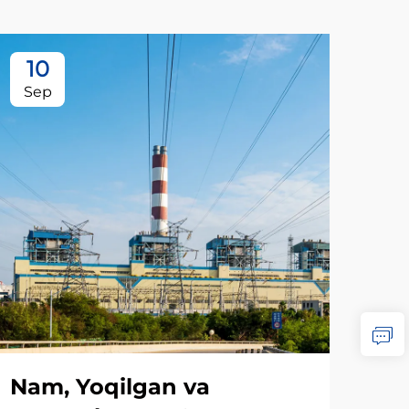
10
1
Sep
Oc
Nam, Yoqilgan va
Na