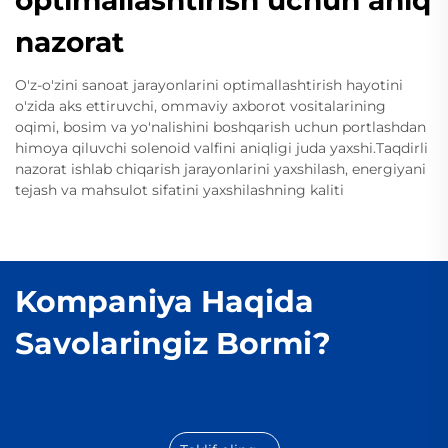
nazorat
O'z-o'zini sanoat jarayonlarini optimallashtirish hayotini
o'zida aks ettiruvchi, ommaviy axborot vositalarining
oqimi, bosim va yo'nalishini boshqarish uchun portlashdan
himoya qiluvchi solenoid valfini aniqligi juda yaxshi.Taqdirli
nazorat ishlab chiqarish jarayonlarini yaxshilash, energiyani
tejash va mahsulot sifatini yaxshilashning kaliti
Kompaniya Haqida
Savolaringiz Bormi?