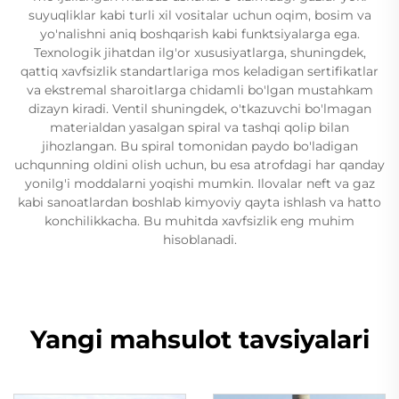
suyuqliklar kabi turli xil vositalar uchun oqim, bosim va
yo'nalishni aniq boshqarish kabi funktsiyalarga ega.
Texnologik jihatdan ilg'or xususiyatlarga, shuningdek,
qattiq xavfsizlik standartlariga mos keladigan sertifikatlar
va ekstremal sharoitlarga chidamli bo'lgan mustahkam
dizayn kiradi. Ventil shuningdek, o'tkazuvchi bo'lmagan
materialdan yasalgan spiral va tashqi qolip bilan
jihozlangan. Bu spiral tomonidan paydo bo'ladigan
uchqunning oldini olish uchun, bu esa atrofdagi har qanday
yonilg'i moddalarni yoqishi mumkin. Ilovalar neft va gaz
kabi sanoatlardan boshlab kimyoviy qayta ishlash va hatto
konchilikkacha. Bu muhitda xavfsizlik eng muhim
hisoblanadi.
Yangi mahsulot tavsiyalari