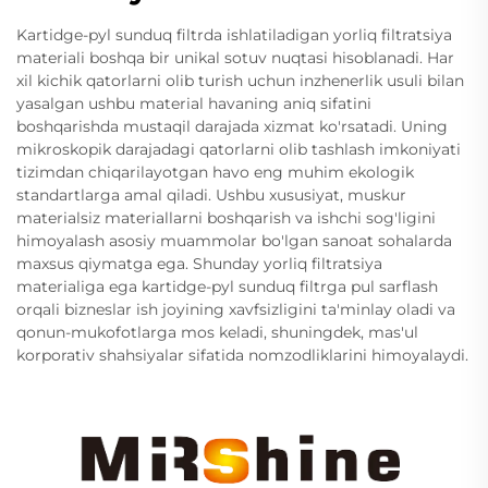
Kartidge-pyl sunduq filtrda ishlatiladigan yorliq filtratsiya
materiali boshqa bir unikal sotuv nuqtasi hisoblanadi. Har
xil kichik qatorlarni olib turish uchun inzhenerlik usuli bilan
yasalgan ushbu material havaning aniq sifatini
boshqarishda mustaqil darajada xizmat ko'rsatadi. Uning
mikroskopik darajadagi qatorlarni olib tashlash imkoniyati
tizimdan chiqarilayotgan havo eng muhim ekologik
standartlarga amal qiladi. Ushbu xususiyat, muskur
materialsiz materiallarni boshqarish va ishchi sog'ligini
himoyalash asosiy muammolar bo'lgan sanoat sohalarda
maxsus qiymatga ega. Shunday yorliq filtratsiya
materialiga ega kartidge-pyl sunduq filtrga pul sarflash
orqali bizneslar ish joyining xavfsizligini ta'minlay oladi va
qonun-mukofotlarga mos keladi, shuningdek, mas'ul
korporativ shahsiyalar sifatida nomzodliklarini himoyalaydi.