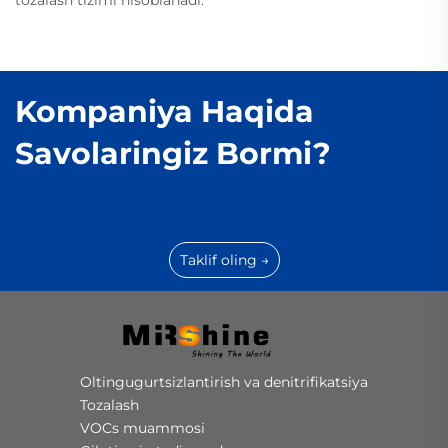
tozalash tizimi hisoblanadi.
Kompaniya Haqida
Savolaringiz Bormi?
Taklif oling →
Oltingugurtsizlantirish va denitrifikatsiya
Tozalash
VOCs muammosi