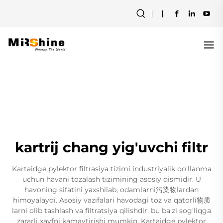
kartrij chang yig'uvchi filtr
Kartaidge pylektor filtrasiya tizimi industriyalik qo'llanma
uchun havani tozalash tizimining asosiy qismidir. U
havoning sifatini yaxshilab, odamlarni污染物lardan
himoyalaydi. Asosiy vazifalari havodagi toz va qatorli物质
larni olib tashlash va filtratsiya qilishdir, bu ba'zi sog'liqga
zararli xavfni kamaytirishi mumkin. Kartaidge pylektor