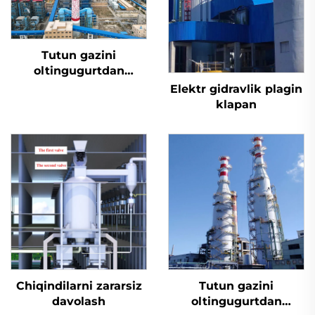
Tutun gazini
oltingugurtdan
tozalash
Elektr gidravlik plagin
klapan
Chiqindilarni zararsiz
Tutun gazini
davolash
oltingugurtdan