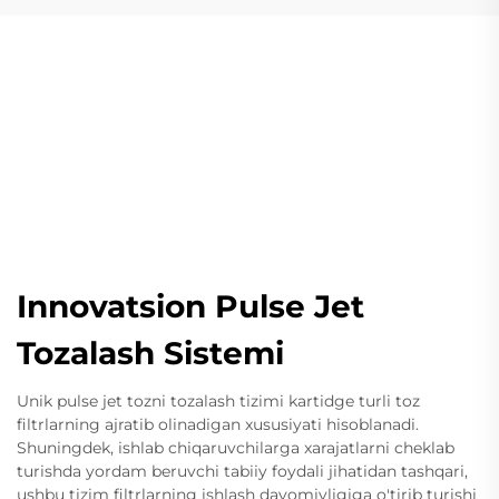
Innovatsion Pulse Jet
Tozalash Sistemi
Unik pulse jet tozni tozalash tizimi kartidge turli toz
filtrlarning ajratib olinadigan xususiyati hisoblanadi.
Shuningdek, ishlab chiqaruvchilarga xarajatlarni cheklab
turishda yordam beruvchi tabiiy foydali jihatidan tashqari,
ushbu tizim filtrlarning ishlash davomiyligiga o'tirib turishi