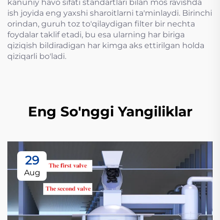
kanuniy havo sifati standartlari bilan mos ravishda
ish joyida eng yaxshi sharoitlarni ta'minlaydi. Birinchi
orindan, guruh toz to'qilaydigan filter bir nechta
foydalar taklif etadi, bu esa ularning har biriga
qiziqish bildiradigan har kimga aks ettirilgan holda
qiziqarli bo'ladi.
Eng So'nggi Yangiliklar
29
Aug