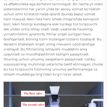
va effektivlikka ega bo'lishini ta'minlaydi. Bir necha yil oldin
sistemalarimiz har yarim yilda bir asosiy xizmat ko'rsatish
uchun ishni to'xtatish talab qilardi (bunda bepul xizmat
ham mavjud, lekin hala ham ishlab chiqarishda kamayish
bor), lekin hozirgi kundagina eski turdagi toz to'qizuvchi
ikki yildan ortiq ishlay oladi. Vaqti-vaqtlarda havaning
yo'naltirilishini aylantirib, filtrlar orqali surilgan havo
boshqariladi, bizning tizim tozlangan tozlarni tozalaydi. Bu
daraxtni shakalash orqali uning mevasini ozod qilishga
o'xshaydi. Bu filtrlarning ishlayishi muddatini aniq
uzaytiradi va muvofiqlashtirish tezligini pasaytiradi.
Shuning uchun umumiy xarajatlarni pasaytiradi. Ushbu
xususiyatning muhimligi yetarlicha taklif etilmagan, chunki
bu toz to'qizuvchi tizimining umumiy performansiga va
ishlash muddatiga to'g'ridan-to'g'ri ta'sir qiladi.