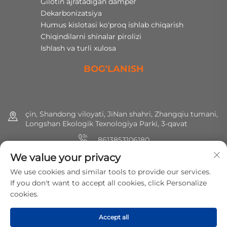
Gilotin ajratadigan damper
Dekarbonizatsiya
Humus kislotasi ko'proq ishlab chiqarish
Chiqindilarni shinalar pirolizi
Ishlash va turli xulosa
BOG'LANISH
çin, Shandong viloyati, JiNan shahri, Zhangqiu tumani,
Longshan Ekologik Texnologiya Parki, 3-qavat
8613853106180
We value your privacy
+86 (0) 531 8891 0288
We use cookies and similar tools to provide our services.
[email protected]
If you don't want to accept all cookies, click Personalize
cookies.
Huquqlar hammasi saqlangan © 2025 MirShine Environmental
Accept all
Protection Technology Co., Ltd.
Maxfiylik siyosati