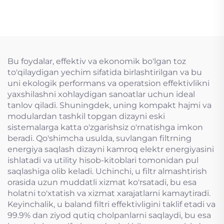
tozalash
Bu foydalar, effektiv va ekonomik bo'lgan toz
to'qilaydigan yechim sifatida birlashtirilgan va bu
uni ekologik performans va operatsion effektivlikni
yaxshilashni xohlaydigan sanoatlar uchun ideal
tanlov qiladi. Shuningdek, uning kompakt hajmi va
modulardan tashkil topgan dizayni eski
sistemalarga katta o'zgarishsiz o'rnatishga imkon
beradi. Qo'shimcha usulda, suvlangan filtrning
energiya saqlash dizayni kamroq elektr energiyasini
ishlatadi va utility hisob-kitoblari tomonidan pul
saqlashiga olib keladi. Uchinchi, u filtr almashtirish
orasida uzun muddatli xizmat ko'rsatadi, bu esa
holatni to'xtatish va xizmat xarajatlarni kamaytiradi.
Keyinchalik, u baland filtri effektivligini taklif etadi va
99.9% dan ziyod qutiq cholpanlarni saqlaydi, bu esa