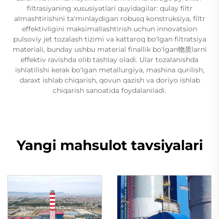
filtrasiyaning xususiyatlari quyidagilar: qulay filtr
almashtirishini ta'minlaydigan robusq konstruksiya, filtr
effektivligini maksimallashtirish uchun innovatsion
pulsoviy jet tozalash tizimi va kattaroq bo'lgan filtratsiya
materiali, bunday ushbu material finallik bo'lgan物质larni
effektiv ravishda olib tashlay oladi. Ular tozalanishda
ishlatilishi kerak bo'lgan metallurgiya, mashina qurilish,
daraxt ishlab chiqarish, qovun qazish va doriyo ishlab
chiqarish sanoatida foydalaniladi.
Yangi mahsulot tavsiyalari