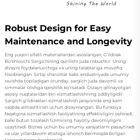
Robust Design for Easy
Maintenance and Longevity
Eng yuqori sifatli materiallardan asoslangan, G'ildirak
Bo'shlovchi Sargichining qurilishi juda robushtir. Uning
dizayni foydalanuvchiga va uning talablariga muvofiq
hisoblangan. Sirtqi sharoitlar kabi, endustriyada umumiy
ravishda topiladigan orunday, sargich juda davomli va
simmalar olishga qarshilik ko'rsatadi. Dizayn qilinayotgan
asosiy nuqtalaridan biri xizmatlashishning oddiyligidir.
Sargich g'ildiraklari xizmatlashish jarayonida eng kam
vaqtda almashtirish uchun dizaynlangan. Bu funksiya
faqatgina xizmatlashish faoliyatining effektivligini oshiradi,
balki butun tozalash tizimining hayotiy davomiyligini
uzaytiradi. Biznes uchun bu umumiy xarajatlarni pasaytiradi
va ular yillardavom etishiga ishonch bermoqda bo'lgan