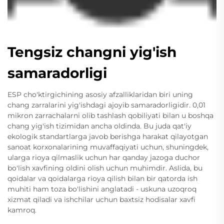
Tengsiz changni yig'ish
samaradorligi
ESP cho'ktirgichining asosiy afzalliklaridan biri uning
chang zarralarini yig'ishdagi ajoyib samaradorligidir. 0,01
mikron zarrachalarni olib tashlash qobiliyati bilan u boshqa
chang yig'ish tizimidan ancha oldinda. Bu juda qat'iy
ekologik standartlarga javob berishga harakat qilayotgan
sanoat korxonalarining muvaffaqiyati uchun, shuningdek,
ularga rioya qilmaslik uchun har qanday jazoga duchor
bo'lish xavfining oldini olish uchun muhimdir. Aslida, bu
qoidalar va qoidalarga rioya qilish bilan bir qatorda ish
muhiti ham toza bo'lishini anglatadi - uskuna uzoqroq
xizmat qiladi va ishchilar uchun baxtsiz hodisalar xavfi
kamroq.