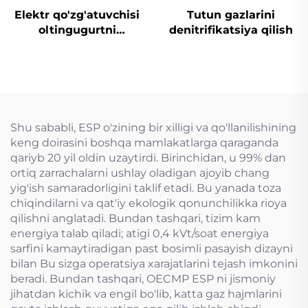
Elektr qo'zg'atuvchisi
Tutun gazlarini
oltingugurtni
denitrifikatsiya qilish
yo'qotish uchun
mo'ljallangan tiqin
valfi
Shu sababli, ESP o'zining bir xilligi va qo'llanilishining
keng doirasini boshqa mamlakatlarga qaraganda
qariyb 20 yil oldin uzaytirdi. Birinchidan, u 99% dan
ortiq zarrachalarni ushlay oladigan ajoyib chang
yig'ish samaradorligini taklif etadi. Bu yanada toza
chiqindilarni va qat'iy ekologik qonunchilikka rioya
qilishni anglatadi. Bundan tashqari, tizim kam
energiya talab qiladi; atigi 0,4 kVt/soat energiya
sarfini kamaytiradigan past bosimli pasayish dizayni
bilan Bu sizga operatsiya xarajatlarini tejash imkonini
beradi. Bundan tashqari, OECMP ESP ni jismoniy
jihatdan kichik va engil bo'lib, katta gaz hajmlarini