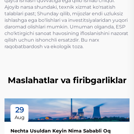
qayta ishlash quvvatiga ega qilib ishlab chiqdi.
Ajoyib narsa shundaki, texnik xizmat ko'rsatish
talablari past; Shunday qilib, mijozlar endi uzluksiz
ishlashga ega bo'lishlari va investitsiyalaridan yuqori
daromad olishlari mumkin. Umuman olganda, ESP
cho'ktirgichi sanoat havosining ifloslanishini nazorat
qilish uchun ishonchli ersatzdir. Bu narx
raqobatbardosh va ekologik toza.
Maslahatlar va firibgarliklar
29
Aug
Nechta Usuldan Keyin Nima Sababli Oq