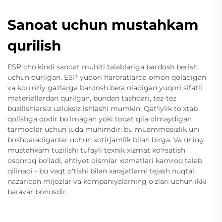
Sanoat uchun mustahkam
qurilish
ESP cho'kindi sanoat muhiti talablariga bardosh berish
uchun qurilgan. ESP yuqori haroratlarda omon qoladigan
va korroziy gazlarga bardosh bera oladigan yuqori sifatli
materiallardan qurilgan, bundan tashqari, tez-tez
buzilishlarsiz uzluksiz ishlashi mumkin. Qat'iylik to'xtab
qolishga qodir bo'lmagan yoki toqat qila olmaydigan
tarmoqlar uchun juda muhimdir: bu muammosizlik uni
boshqaradiganlar uchun xotirjamlik bilan birga. Va uning
mustahkam tuzilishi tufayli texnik xizmat ko'rsatish
osonroq bo'ladi, ehtiyot qismlar xizmatlari kamroq talab
qilinadi - bu vaqt o'tishi bilan xarajatlarni tejash nuqtai
nazaridan mijozlar va kompaniyalarning o'zlari uchun ikki
baravar bonusdir.