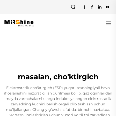
masalan, cho'ktirgich
Elektrostatik cho'ktirgich (ESP) yuqori texnologiyali havo
ifloslanishini nazorat qilish qurilmasi bo'lib, gaz oqimlaridan
mayda zarrachalarni ularga induktsiyalangan elektrostatik
zaryadning kuchini berish orqali olib tashlash uchun
mo'ljallangan. Chang yig'uvchi sifatida, birinchi navbatda,
ESP gazni ionlashtirish uchun yuqori voltli toj zaryadidan