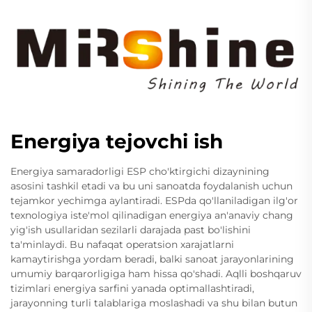
Energiya tejovchi ish
Energiya samaradorligi ESP cho'ktirgichi dizaynining
asosini tashkil etadi va bu uni sanoatda foydalanish uchun
tejamkor yechimga aylantiradi. ESPda qo'llaniladigan ilg'or
texnologiya iste'mol qilinadigan energiya an'anaviy chang
yig'ish usullaridan sezilarli darajada past bo'lishini
ta'minlaydi. Bu nafaqat operatsion xarajatlarni
kamaytirishga yordam beradi, balki sanoat jarayonlarining
umumiy barqarorligiga ham hissa qo'shadi. Aqlli boshqaruv
tizimlari energiya sarfini yanada optimallashtiradi,
jarayonning turli talablariga moslashadi va shu bilan butun