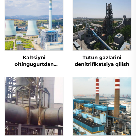
Kaltsiyni
Tutun gazlarini
oltingugurtdan
denitrifikatsiya qilish
tozalash