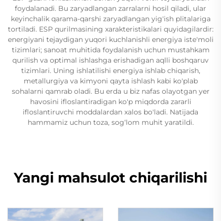
foydalanadi. Bu zaryadlangan zarralarni hosil qiladi, ular
keyinchalik qarama-qarshi zaryadlangan yig'ish plitalariga
tortiladi. ESP qurilmasining xarakteristikalari quyidagilardir:
energiyani tejaydigan yuqori kuchlanishli energiya iste'moli
tizimlari; sanoat muhitida foydalanish uchun mustahkam
qurilish va optimal ishlashga erishadigan aqlli boshqaruv
tizimlari. Uning ishlatilishi energiya ishlab chiqarish,
metallurgiya va kimyoni qayta ishlash kabi ko'plab
sohalarni qamrab oladi. Bu erda u biz nafas olayotgan yer
havosini ifloslantiradigan ko'p miqdorda zararli
ifloslantiruvchi moddalardan xalos bo'ladi. Natijada
hammamiz uchun toza, sog‘lom muhit yaratildi.
Yangi mahsulot chiqarilishi