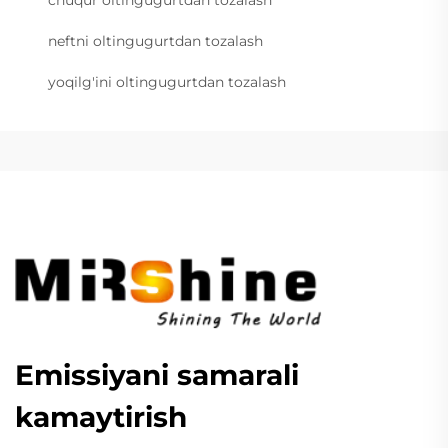
chuqur oltingugurtdan tozalash
neftni oltingugurtdan tozalash
yoqilg'ini oltingugurtdan tozalash
Emissiyani samarali
kamaytirish