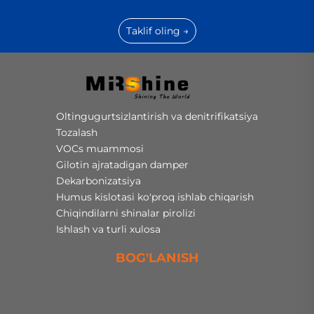
Taklif oling →
Oltingugurtsizlantirish va denitrifikatsiya
Tozalash
VOCs muammosi
Gilotin ajratadigan damper
Dekarbonizatsiya
Humus kislotasi ko'proq ishlab chiqarish
Chiqindilarni shinalar pirolizi
Ishlash va turli xulosa
BOG'LANISH