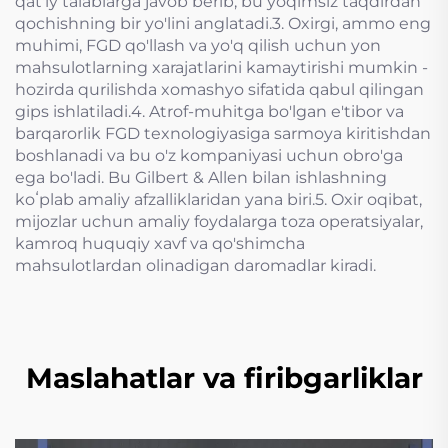
qat'iy talablarga javob berib, bu yoqimsiz taqdirdan
qochishning bir yo'lini anglatadi.3. Oxirgi, ammo eng
muhimi, FGD qo'llash va yo'q qilish uchun yon
mahsulotlarning xarajatlarini kamaytirishi mumkin -
hozirda qurilishda xomashyo sifatida qabul qilingan
gips ishlatiladi.4. Atrof-muhitga bo'lgan e'tibor va
barqarorlik FGD texnologiyasiga sarmoya kiritishdan
boshlanadi va bu o'z kompaniyasi uchun obro'ga
ega bo'ladi. Bu Gilbert & Allen bilan ishlashning
koʻplab amaliy afzalliklaridan yana biri.5. Oxir oqibat,
mijozlar uchun amaliy foydalarga toza operatsiyalar,
kamroq huquqiy xavf va qo'shimcha
mahsulotlardan olinadigan daromadlar kiradi.
Maslahatlar va firibgarliklar