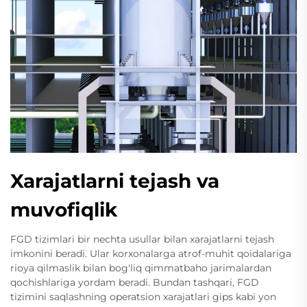
Xarajatlarni tejash va
muvofiqlik
FGD tizimlari bir nechta usullar bilan xarajatlarni tejash
imkonini beradi. Ular korxonalarga atrof-muhit qoidalariga
rioya qilmaslik bilan bog'liq qimmatbaho jarimalardan
qochishlariga yordam beradi. Bundan tashqari, FGD
tizimini saqlashning operatsion xarajatlari gips kabi yon