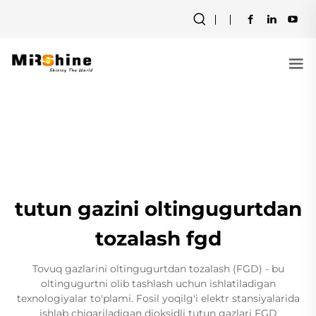
tutun gazini oltingugurtdan
tozalash fgd
Tovuq gazlarini oltingugurtdan tozalash (FGD) - bu
oltingugurtni olib tashlash uchun ishlatiladigan
texnologiyalar to'plami. Fosil yoqilg'i elektr stansiyalarida
ishlab chiqariladigan dioksidli tutun gazlari FGD