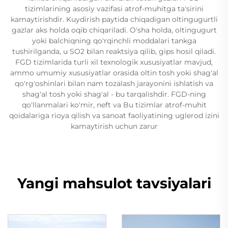
tizimlarining asosiy vazifasi atrof-muhitga ta'sirini
kamaytirishdir. Kuydirish paytida chiqadigan oltingugurtli
gazlar aks holda oqib chiqariladi. O'sha holda, oltingugurt
yoki balchiqning qo'rqinchli moddalari tankga
tushirilganda, u SO2 bilan reaktsiya qilib, gips hosil qiladi.
FGD tizimlarida turli xil texnologik xususiyatlar mavjud,
ammo umumiy xususiyatlar orasida oltin tosh yoki shag'al
qo'rg'oshinlari bilan nam tozalash jarayonini ishlatish va
shag'al tosh yoki shag'al - bu tarqalishdir. FGD-ning
qo'llanmalari ko'mir, neft va Bu tizimlar atrof-muhit
qoidalariga rioya qilish va sanoat faoliyatining uglerod izini
kamaytirish uchun zarur
Yangi mahsulot tavsiyalari