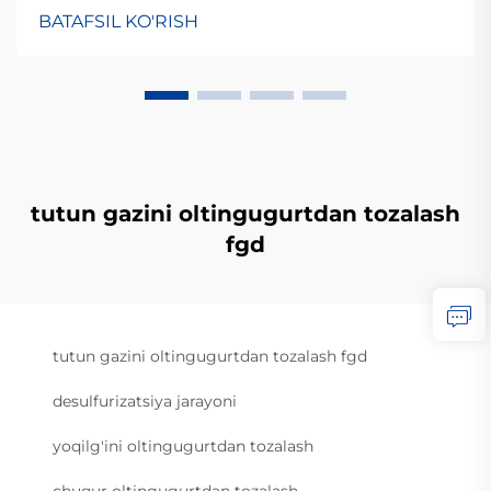
BATAFSIL KO'RISH
tutun gazini oltingugurtdan tozalash
fgd
tutun gazini oltingugurtdan tozalash fgd
desulfurizatsiya jarayoni
yoqilg'ini oltingugurtdan tozalash