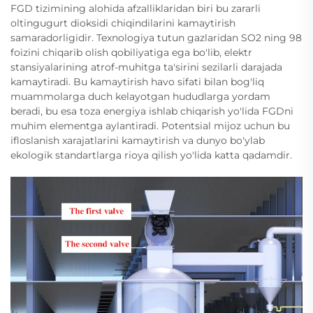
FGD tizimining alohida afzalliklaridan biri bu zararli
oltingugurt dioksidi chiqindilarini kamaytirish
samaradorligidir. Texnologiya tutun gazlaridan SO2 ning 98
foizini chiqarib olish qobiliyatiga ega bo'lib, elektr
stansiyalarining atrof-muhitga ta'sirini sezilarli darajada
kamaytiradi. Bu kamaytirish havo sifati bilan bog'liq
muammolarga duch kelayotgan hududlarga yordam
beradi, bu esa toza energiya ishlab chiqarish yo'lida FGDni
muhim elementga aylantiradi. Potentsial mijoz uchun bu
ifloslanish xarajatlarini kamaytirish va dunyo bo'ylab
ekologik standartlarga rioya qilish yo'lida katta qadamdir.