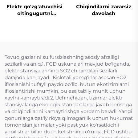
Elektr qo'zg'atuvchisi
Chiqindilarni zararsiz
oltingugurtni
davolash
yo'qotish uchun
mo'ljallangan tiqin
valfi
Tovuq gazlarini sulfursizlashning asosiy afzalligi
sezilarli va aniq.1. FGD uskunalari mavjud bo'lganda,
elektr stansiyalarining SO2 chiqindilari sezilarli
darajada kamayadi. Kislotali yomg'irlar asosan SO2
ifloslanishi tufayli paydo bo'lib, butun ekotizimlarni
ifloslantirishi mumkin, bu esa tabiiy muhit uchun
xavfni kamaytiradi.2. Uchinchidan, tizimlar elektr
stansiyalariga ekologik standartlarga javob berishga
va chiqindilarini kamaytirishga yordam beradi. Yangi
qonunlarga qat'iy rioya qilmaganlik uchun hukumat
tomonidan jarimalar yoki past yuk ko'rsatkichli
yopilishlar bilan duch kelishning o'rniga, FGD ushbu