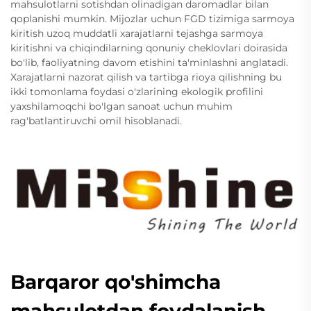
mahsulotlarni sotishdan olinadigan daromadlar bilan
qoplanishi mumkin. Mijozlar uchun FGD tizimiga sarmoya
kiritish uzoq muddatli xarajatlarni tejashga sarmoya
kiritishni va chiqindilarning qonuniy cheklovlari doirasida
bo'lib, faoliyatning davom etishini ta'minlashni anglatadi.
Xarajatlarni nazorat qilish va tartibga rioya qilishning bu
ikki tomonlama foydasi o'zlarining ekologik profilini
yaxshilamoqchi bo'lgan sanoat uchun muhim
rag'batlantiruvchi omil hisoblanadi.
Barqaror qo'shimcha
mahsulotdan foydalanish