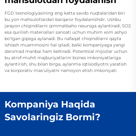
FGD texnologiyasining eng katta savdo nuqtalaridan biri
bu yon mahsulotlardan barqaror foydalanishdir. Ushbu
jarayon chiqindilarni qimmatbaho resursga aylantiradi, SO2
esa qurilish materiallari sanoati uchun muhim xom ashyo
bo'lgan gipsga aylanadi. Bu nafaqat chiqindilarni qayta
ishlash muammosini hal qiladi, balki kompaniyaga yangi
daromad manbai ham keltiradi. Potentsial mijozlar uchun
bu atrof-muhit majburiyatlarini biznes imkoniyatlariga
aylantirish, shu bilan birga, aylanma iqtisodiyotni yaratish
va korporativ mas'uliyatni namoyon etish imkoniyati.
Kompaniya Haqida
Savolaringiz Bormi?