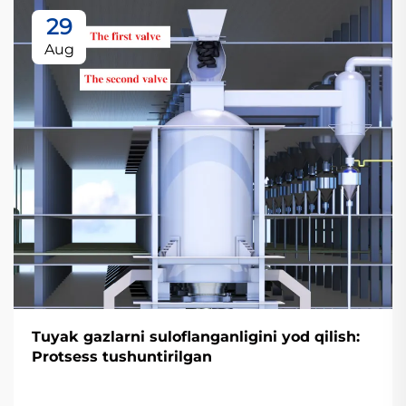
29
Aug
Tuyak gazlarni suloflanganligini yod qilish:
Protsess tushuntirilgan