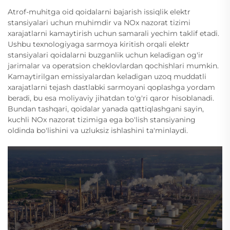
Atrof-muhitga oid qoidalarni bajarish issiqlik elektr
stansiyalari uchun muhimdir va NOx nazorat tizimi
xarajatlarni kamaytirish uchun samarali yechim taklif etadi.
Ushbu texnologiyaga sarmoya kiritish orqali elektr
stansiyalari qoidalarni buzganlik uchun keladigan og'ir
jarimalar va operatsion cheklovlardan qochishlari mumkin.
Kamaytirilgan emissiyalardan keladigan uzoq muddatli
xarajatlarni tejash dastlabki sarmoyani qoplashga yordam
beradi, bu esa moliyaviy jihatdan to'g'ri qaror hisoblanadi.
Bundan tashqari, qoidalar yanada qattiqlashgani sayin,
kuchli NOx nazorat tizimiga ega bo'lish stansiyaning
oldinda bo'lishini va uzluksiz ishlashini ta'minlaydi.