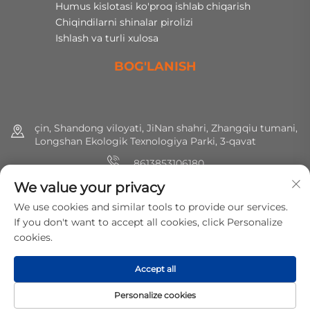
Humus kislotasi ko'proq ishlab chiqarish
Chiqindilarni shinalar pirolizi
Ishlash va turli xulosa
BOG'LANISH
çin, Shandong viloyati, JiNan shahri, Zhangqiu tumani,
Longshan Ekologik Texnologiya Parki, 3-qavat
8613853106180
We value your privacy
+86 (0) 531 8891 0288
We use cookies and similar tools to provide our services.
[email protected]
If you don't want to accept all cookies, click Personalize
cookies.
Huquqlar hammasi saqlangan © 2025 MirShine Environmental
Accept all
Protection Technology Co., Ltd.
Maxfiylik siyosati
Personalize cookies