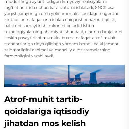
miqdorlariga aylantiradigan kimyoviy reaksiyalarni
rag'batlantirish uchun katalizatorni ishlatadi, SNCR esa
yoqish jarayoniga urea yoki ammiak asosidagi reagentni
kiritadi, bu nafaqat nnn ishlab chiqarishni nazorat qilish,
balki uni kamaytirish imkonini beradi. Ushbu
texnologiyalarning ahamiyati shundaki, ular nn darajalarini
keskin pasaytirishi mumkin, bu esa nafaqat atrof-muhit
standartlariga rioya qilishga yordam beradi, balki jamoat
salomatligini oshiradi va mahalliy ekosistemalarning
farovonligini yaxshilaydi.
Atrof-muhit tartib-
qoidalariga iqtisodiy
jihatdan mos kelish