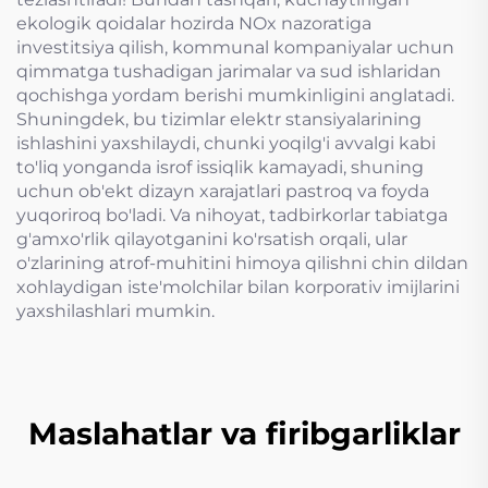
ekologik qoidalar hozirda NOx nazoratiga
investitsiya qilish, kommunal kompaniyalar uchun
qimmatga tushadigan jarimalar va sud ishlaridan
qochishga yordam berishi mumkinligini anglatadi.
Shuningdek, bu tizimlar elektr stansiyalarining
ishlashini yaxshilaydi, chunki yoqilg'i avvalgi kabi
to'liq yonganda isrof issiqlik kamayadi, shuning
uchun ob'ekt dizayn xarajatlari pastroq va foyda
yuqoriroq bo'ladi. Va nihoyat, tadbirkorlar tabiatga
g'amxo'rlik qilayotganini ko'rsatish orqali, ular
o'zlarining atrof-muhitini himoya qilishni chin dildan
xohlaydigan iste'molchilar bilan korporativ imijlarini
yaxshilashlari mumkin.
Maslahatlar va firibgarliklar