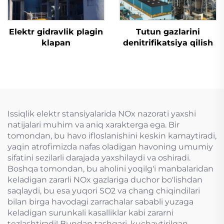
Elektr gidravlik plagin
Tutun gazlarini
klapan
denitrifikatsiya qilish
Issiqlik elektr stansiyalarida NOx nazorati yaxshi
natijalari muhim va aniq xarakterga ega. Bir
tomondan, bu havo ifloslanishini keskin kamaytiradi,
yaqin atrofimizda nafas oladigan havoning umumiy
sifatini sezilarli darajada yaxshilaydi va oshiradi.
Boshqa tomondan, bu aholini yoqilg'i manbalaridan
keladigan zararli NOx gazlariga duchor bo'lishdan
saqlaydi, bu esa yuqori SO2 va chang chiqindilari
bilan birga havodagi zarrachalar sababli yuzaga
keladigan surunkali kasalliklar kabi zararni
tezlashtiradi! Bundan tashqari, kuchaytirilgan