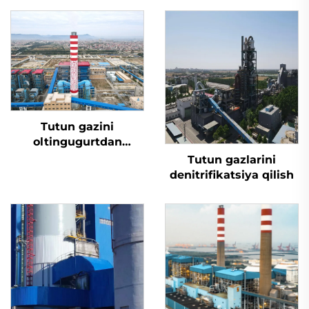
Tutun gazini
oltingugurtdan
tozalash
Tutun gazlarini
denitrifikatsiya qilish