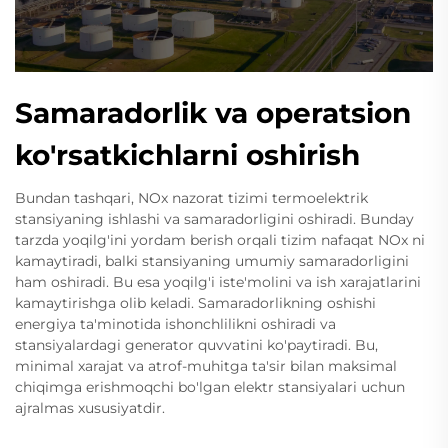
Samaradorlik va operatsion
ko'rsatkichlarni oshirish
Bundan tashqari, NOx nazorat tizimi termoelektrik
stansiyaning ishlashi va samaradorligini oshiradi. Bunday
tarzda yoqilg'ini yordam berish orqali tizim nafaqat NOx ni
kamaytiradi, balki stansiyaning umumiy samaradorligini
ham oshiradi. Bu esa yoqilg'i iste'molini va ish xarajatlarini
kamaytirishga olib keladi. Samaradorlikning oshishi
energiya ta'minotida ishonchlilikni oshiradi va
stansiyalardagi generator quvvatini ko'paytiradi. Bu,
minimal xarajat va atrof-muhitga ta'sir bilan maksimal
chiqimga erishmoqchi bo'lgan elektr stansiyalari uchun
ajralmas xususiyatdir.