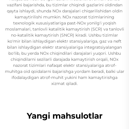
vazifani bajarishda, bu tizimlar chiqindi gazlarini oldindan
qayta ishlaydi, shunda NOx darajalari chiqarilishidan oldin
kamaytirilishi mumkin. NOx nazorat tizimlarining
texnologik xususiyatlariga past-NOx yonilg'i yoqish
moslamalari, tanlovli katalitik kamaytirish (SCR) va tanlovli
no-katalitik kamaytirish (SNCR) kiradi. Ushbu tizimlar
ko'mir bilan ishlaydigan elektr stansiyalariga, gaz va neft
bilan ishlaydigan elektr stansiyalariga integratsiyalangan
bo'lib, bu yerda NOx chiqindilari darajalari yuqori. Ushbu
chiqindilarni sezilarli darajada kamaytirish orqali, NOx
nazorat tizimlari nafaqat elektr stansiyalariga atrof-
muhitga oid qoidalarni bajarishga yordam beradi, balki ular
ifodalaydigan atrof-muhit yukini ham kamaytirishga
xizmat qiladi.
Yangi mahsulotlar