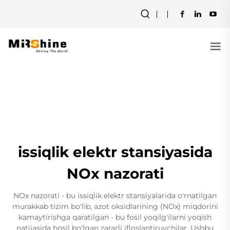
issiqlik elektr stansiyasida
NOx nazorati
NOx nazorati - bu issiqlik elektr stansiyalarida o'rnatilgan
murakkab tizim bo'lib, azot oksidlarining (NOx) miqdorini
kamaytirishga qaratilgan - bu fosil yoqilg'ilarni yoqish
natijasida hosil bo'lgan zararli ifloslantiruvchilar. Ushbu