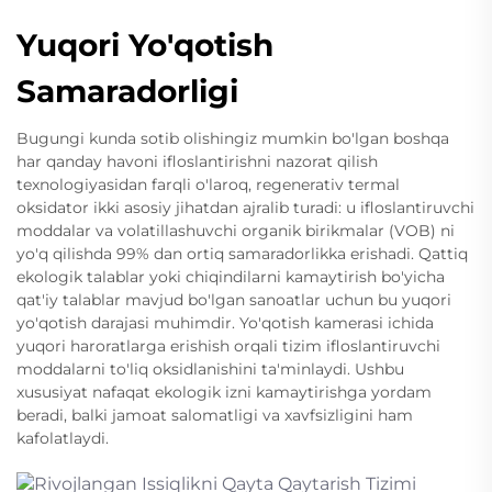
Yuqori Yo'qotish
Samaradorligi
Bugungi kunda sotib olishingiz mumkin bo'lgan boshqa
har qanday havoni ifloslantirishni nazorat qilish
texnologiyasidan farqli o'laroq, regenerativ termal
oksidator ikki asosiy jihatdan ajralib turadi: u ifloslantiruvchi
moddalar va volatillashuvchi organik birikmalar (VOB) ni
yo'q qilishda 99% dan ortiq samaradorlikka erishadi. Qattiq
ekologik talablar yoki chiqindilarni kamaytirish bo'yicha
qat'iy talablar mavjud bo'lgan sanoatlar uchun bu yuqori
yo'qotish darajasi muhimdir. Yo'qotish kamerasi ichida
yuqori haroratlarga erishish orqali tizim ifloslantiruvchi
moddalarni to'liq oksidlanishini ta'minlaydi. Ushbu
xususiyat nafaqat ekologik izni kamaytirishga yordam
beradi, balki jamoat salomatligi va xavfsizligini ham
kafolatlaydi.