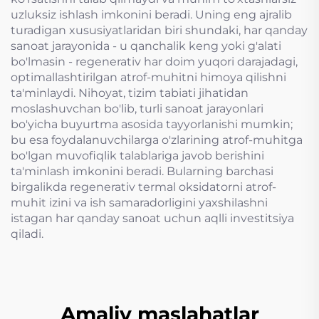
uzluksiz ishlash imkonini beradi. Uning eng ajralib
turadigan xususiyatlaridan biri shundaki, har qanday
sanoat jarayonida - u qanchalik keng yoki g'alati
bo'lmasin - regenerativ har doim yuqori darajadagi,
optimallashtirilgan atrof-muhitni himoya qilishni
ta'minlaydi. Nihoyat, tizim tabiati jihatidan
moslashuvchan bo'lib, turli sanoat jarayonlari
bo'yicha buyurtma asosida tayyorlanishi mumkin;
bu esa foydalanuvchilarga o'zlarining atrof-muhitga
bo'lgan muvofiqlik talablariga javob berishini
ta'minlash imkonini beradi. Bularning barchasi
birgalikda regenerativ termal oksidatorni atrof-
muhit izini va ish samaradorligini yaxshilashni
istagan har qanday sanoat uchun aqlli investitsiya
qiladi.
Amaliy maslahatlar