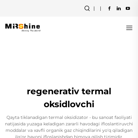
regenerativ termal
oksidlovchi
Qayta tiklanadigan termal oksidizator - bu sanoat faoliyati
natijasida yuzaga keladigan zararli havodagi ifloslantiruvchi
moddalar va xavfli organik gaz chiqindilarini yo'q qiladigan
ilg'or havoni ifloslanishdan himoya qilish tizimidir.