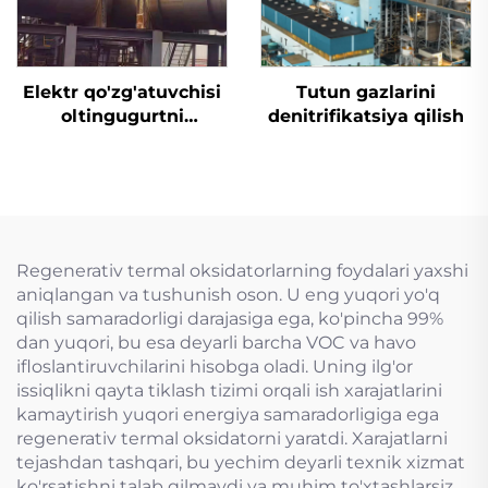
Elektr qo'zg'atuvchisi
Tutun gazlarini
oltingugurtni
denitrifikatsiya qilish
yo'qotish uchun
mo'ljallangan tiqin
valfi
Regenerativ termal oksidatorlarning foydalari yaxshi
aniqlangan va tushunish oson. U eng yuqori yo'q
qilish samaradorligi darajasiga ega, ko'pincha 99%
dan yuqori, bu esa deyarli barcha VOC va havo
ifloslantiruvchilarini hisobga oladi. Uning ilg'or
issiqlikni qayta tiklash tizimi orqali ish xarajatlarini
kamaytirish yuqori energiya samaradorligiga ega
regenerativ termal oksidatorni yaratdi. Xarajatlarni
tejashdan tashqari, bu yechim deyarli texnik xizmat
ko'rsatishni talab qilmaydi va muhim to'xtashlarsiz