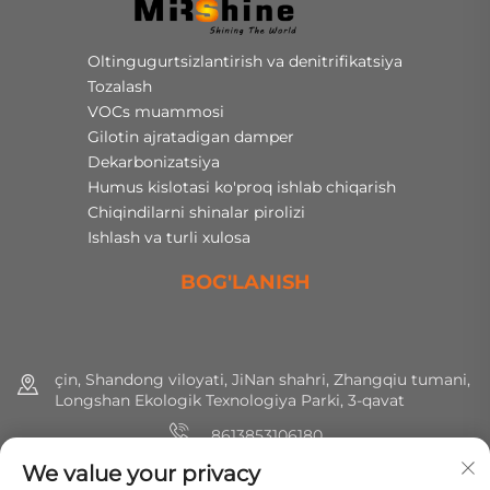
Oltingugurtsizlantirish va denitrifikatsiya
Tozalash
VOCs muammosi
Gilotin ajratadigan damper
Dekarbonizatsiya
Humus kislotasi ko'proq ishlab chiqarish
Chiqindilarni shinalar pirolizi
Ishlash va turli xulosa
BOG'LANISH
çin, Shandong viloyati, JiNan shahri, Zhangqiu tumani,
Longshan Ekologik Texnologiya Parki, 3-qavat
8613853106180
We value your privacy
+86 (0) 531 8891 0288