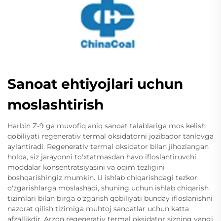
Sanoat ehtiyojlari uchun
moslashtirish
Harbin Z-9 ga muvofiq aniq sanoat talablariga mos kelish
qobiliyati regenerativ termal oksidatorni jozibador tanlovga
aylantiradi. Regenerativ termal oksidator bilan jihozlangan
holda, siz jarayonni to'xtatmasdan havo ifloslantiruvchi
moddalar konsentratsiyasini va oqim tezligini
boshqarishingiz mumkin. U ishlab chiqarishdagi tezkor
o'zgarishlarga moslashadi, shuning uchun ishlab chiqarish
tizimlari bilan birga o'zgarish qobiliyati bunday ifloslanishni
nazorat qilish tizimiga muhtoj sanoatlar uchun katta
afzallikdir. Arzon regenerativ termal oksidator sizning yangi