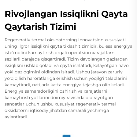
Rivojlangan Issiqlikni Qayta
Qaytarish Tizimi
Regenerativ termal oksidatorning innovatsion xususiyati
uning ilg'or issiqlikni qayta tiklash tizimidir, bu esa energiya
iste'molini kamaytirish orqali operatsion xarajatlarni
sezilarli darajada qisqartiradi. Tizim davolangan gazlardan
issiqlikni ushlab qoladi va qayta ishlatadi, kelayotgan havo
yoki gaz oqimini oldindan isitadi. Ushbu jarayon zaruriy
yo'q qilish haroratlariga erishish uchun yoqilg'i talablarini
kamaytiradi, natijada katta energiya tejashga olib keladi.
Energiya samaradorligini oshirish va xarajatlarni
kamaytirish yo'llarini doimiy ravishda qidirayotgan
sanoatlar uchun ushbu xususiyat regenerativ termal
oksidatorni iqtisodiy jihatdan samarali yechimga
aylantiradi.