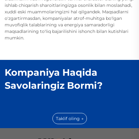
ishlab chiqarish sharoitlaringizga osonlik bilan moslashadi,
xuddi eski muammolaringizni hal qilgandek. Maqsadlarni
o'zgartirmasdan, kompaniyalar atrof-muhitga bo'lgan
muvofiqlik talablarining va energiya samaradorligi
maqsadlarining to'liq bajarilishini ishonch bilan kutishlari
mumkin.
Kompaniya Haqida
Savolaringiz Bormi?
Taklif oling →