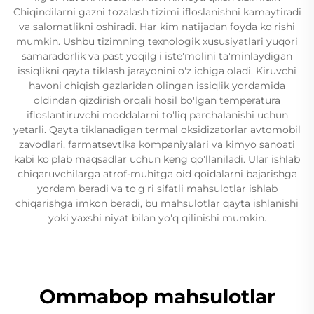
Chiqindilarni gazni tozalash tizimi ifloslanishni kamaytiradi
va salomatlikni oshiradi. Har kim natijadan foyda ko'rishi
mumkin. Ushbu tizimning texnologik xususiyatlari yuqori
samaradorlik va past yoqilg'i iste'molini ta'minlaydigan
issiqlikni qayta tiklash jarayonini o'z ichiga oladi. Kiruvchi
havoni chiqish gazlaridan olingan issiqlik yordamida
oldindan qizdirish orqali hosil bo'lgan temperatura
ifloslantiruvchi moddalarni to'liq parchalanishi uchun
yetarli. Qayta tiklanadigan termal oksidizatorlar avtomobil
zavodlari, farmatsevtika kompaniyalari va kimyo sanoati
kabi ko'plab maqsadlar uchun keng qo'llaniladi. Ular ishlab
chiqaruvchilarga atrof-muhitga oid qoidalarni bajarishga
yordam beradi va to'g'ri sifatli mahsulotlar ishlab
chiqarishga imkon beradi, bu mahsulotlar qayta ishlanishi
yoki yaxshi niyat bilan yo'q qilinishi mumkin.
Ommabop mahsulotlar