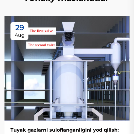
29
Aug
Tuyak gazlarni suloflanganligini yod qilish: