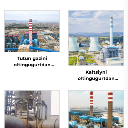
Tutun gazini
oltingugurtdan
tozalash
Kaltsiyni
oltingugurtdan
tozalash