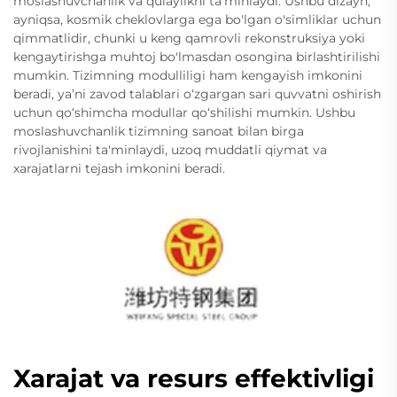
moslashuvchanlik va qulaylikni ta'minlaydi. Ushbu dizayn,
ayniqsa, kosmik cheklovlarga ega bo'lgan o'simliklar uchun
qimmatlidir, chunki u keng qamrovli rekonstruksiya yoki
kengaytirishga muhtoj bo'lmasdan osongina birlashtirilishi
mumkin. Tizimning modulliligi ham kengayish imkonini
beradi, ya’ni zavod talablari o‘zgargan sari quvvatni oshirish
uchun qo‘shimcha modullar qo‘shilishi mumkin. Ushbu
moslashuvchanlik tizimning sanoat bilan birga
rivojlanishini ta'minlaydi, uzoq muddatli qiymat va
xarajatlarni tejash imkonini beradi.
Xarajat va resurs effektivligi