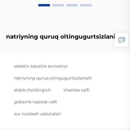
natriyning quruq oltingugurtsizlanishi
selektiv katalitik konvertor
natriyning quruq oltingugurtsizlanishi
statik cho'ktirgich
shashka valfi
gidravlik nazorat valfi
suv tozalash uskunalari