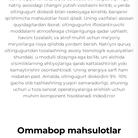
natriy asosidagi changni yutish vositasini kiritib, u yerda
oltingugurt dioksidi bilan reaksiyaga kirishib, barqaror
qo‘shimcha mahsulotlar hosil qiladi. Uning vazifalari asosan
quyidagilardan iborat: oltingugurtni ifloslantiruvchi
moddalarni atmosferaga chiqarilgunga qadar ushlash;
havoni tozalash; va atrof-muhit uchun me'yoriy
me'yorlarga rioya qilishda yordam berish. Natriyni quruq
oltingugurtdan tozalashning asosiy texnologik xususiyatlari
shundaki, u modulli dizaynga ega bo'lib, uni alohida
o'simliklarning ehtiyojlariga qarab kattalashtirish yoki
kamaytirishni osonlashtiradi. Uning energiya sarfi ham
nisbatan past. Amalda, oltingugurt dioksidini 9% -10%
gacha olib tashlashning yuqori samaradorligi, shuning
uchun u toza sanoat operatsiyalariga erishish uchun
muhim komponent hisoblanadi IndexError
Ommabop mahsulotlar