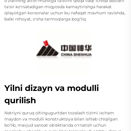
o'zlarining atrof-muhitga ta'sirini qisqa vaqt ichida sezilarli
ta'sir ko'rsatadigan miqyosda kamaytirishga harakat
qilayotgan korxonalar uchun bu nafaqat mavhum ravishda,
balki nihoyat, o'sha tarmoqlarga bog'liq.
Yilni dizayn va modulli
qurilish
Natriyni quruq oltingugurtdan tozalash tizimi ixcham
maydon va modulli konstruktsiya bilan ishlab chiqilgan
bo'lib, mavjud sanoat ob'ektlarida o'rnatish uchun