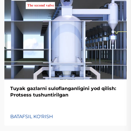
Tuyak gazlarni suloflanganligini yod qilish:
Protsess tushuntirilgan
BATAFSIL KO'RISH