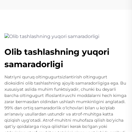
Olib tashlashning yuqori
samaradorligi
Natriyni quruq oltingugurtsizlantirish oltingugurt
dioksidini olib tashlashning ajoyib samaradorligiga ega. Bu
xususiyat aslida muhim funktsiyadir, chunki bu deyarli
barcha oltingugurt ifloslantiruvchi moddalarni hech kimga
zarar bermasdan oldindan ushlash mumkinligini anglatadi.
99% dan ortiq samaradorlik o'lchovlari bilan u ko'plab
an'anaviy usullardan ustundir va atrof-muhitga katta
qiziqish uyg'otadi. Atrof-muhitni muhofaza qilish bo'yicha
qat'iy qoidalarga rioya qilishlari kerak bo'lgan yoki