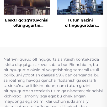
Elektr qo'zg'atuvchisi
Tutun gazini
oltingugurtni
oltingugurtdan
yo'qotish uchun
tozalash
mo'ljallangan tiqin
valfi
Natriyni quruq oltingugurtsizlantirish kontekstida
ikkita diqqatga sazovor sabab bor. Birinchidan, bu
oltingugurt dioksidini yo'qotishning samarali usuli
bo'lib, uni yo'qotish darajasi 99% dan oshganda, bu
sanoatning havoga qancha ifloslanishiga sezilarli
ta'sir ko'rsatadi Ikkinchidan, nam tutun gazini
oltingugurtdan tozalash tizimiga nisbatan; birinchisi
kichikroq jismoniy izga ega: bu cheklangan
maydonga ega o'simliklar uchun juda amaliy
ahamiyatga ega bo'lgan narsa. Uchinchidan,