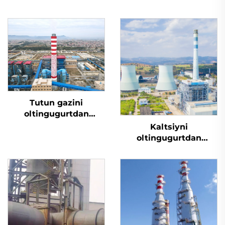
Tutun gazini
oltingugurtdan
tozalash
Kaltsiyni
oltingugurtdan
tozalash