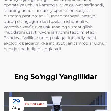
operatsiya uchun kamroq suv va quvvat sarflanadi,
shuning uchun umumiy operatsion xarajatlar
nisbatan past bo'ladi. Bundan tashqari, natriyni
quruq oltingugurtdan tozalash ishonchli va
korroziya xavfisiz va uskunaning xizmat qilish
muddatini uzaytiruvchi jarayonni taqdim etadi.
Bunday afzalliklar uning nafaqat iqtisodiy, balki
ekologik barqarorlikka intilayotgan tarmoqlar uchun
ham jozibadorligini anglatadi.
Eng So'nggi Yangiliklar
29
Aug