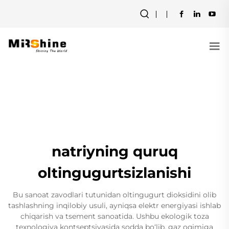
natriyning quruq
oltingugurtsizlanishi
Bu sanoat zavodlari tutunidan oltingugurt dioksidini olib
tashlashning inqilobiy usuli, ayniqsa elektr energiyasi ishlab
chiqarish va tsement sanoatida. Ushbu ekologik toza
texnologiya kontseptsiyasida sodda bo‘lib, gaz oqimiga