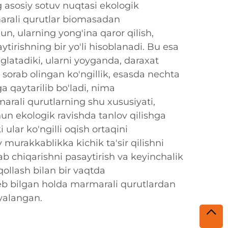
 asosiy sotuv nuqtasi ekologik
arali qurutlar biomasadan
un, ularning yong'ina qaror qilish,
aytirishning bir yo'li hisoblanadi. Bu esa
latadiki, ularni yoyganda, daraxat
a sorab olingan ko'ngillik, esasda nechta
a qaytarilib bo'ladi, nima
rali qurutlarning shu xususiyati,
un ekologik ravishda tanlov qilishga
 ular ko'ngilli oqish ortaqini
 murakkablikka kichik ta'sir qilishni
ab chiqarishni pasaytirish va keyinchalik
qollash bilan bir vaqtda
b bilgan holda marmarali qurutlardan
yalangan.