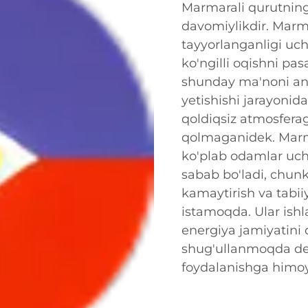
Marmarali qurutning
davomiylikdir. Marm
tayyorlanganligi uch
ko'ngilli oqishni pas
shunday ma'noni ang
yetishishi jarayonid
qoldiqsiz atmosferag
qolmaganidek. Marma
ko'plab odamlar uch
sabab bo'ladi, chunki
kamaytirish va tabiiy
istamoqda. Ular ishl
energiya jamiyatini 
shug'ullanmoqda de
foydalanishga himo