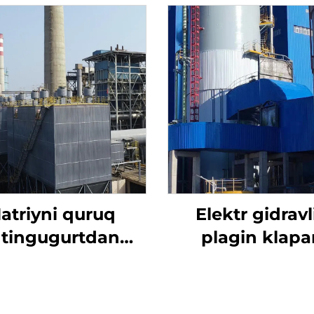
atriyni quruq
Elektr gidravl
ltingugurtdan
plagin klapa
tozalash