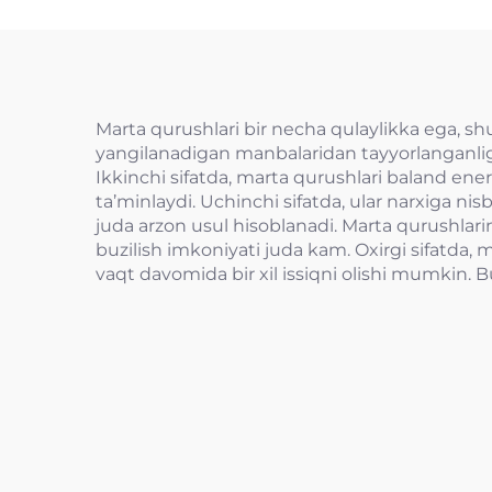
Marta qurushlari bir necha qulaylikka ega, shun
yangilanadigan manbalaridan tayyorlanganligi s
Ikkinchi sifatda, marta qurushlari baland ener
ta’minlaydi. Uchinchi sifatda, ular narxiga nis
juda arzon usul hisoblanadi. Marta qurushlari
buzilish imkoniyati juda kam. Oxirgi sifatda, 
vaqt davomida bir xil issiqni olishi mumkin. B