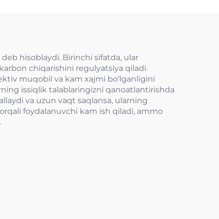
deb hisoblaydi. Birinchi sifatda, ular
arbon chiqarishini regulyatsiya qiladi.
fektiv muqobil va kam xajmi bo‘lganligini
rning issiqlik talablaringizni qanoatlantirishda
allaydi va uzun vaqt saqlansa, ularning
h orqali foydalanuvchi kam ish qiladi, ammo
.