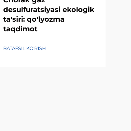
desulfuratsiyasi ekologik
sul
ta'siri: qo'lyozma
in
taqdimot
te
BATAFSIL KO'RISH
BATA