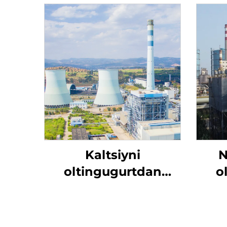
Kaltsiyni
N
oltingugurtdan
o
tozalash