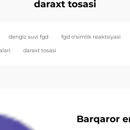
daraxt tosasi
dengiz suvi fgd
fgd o'simlik reaktsiyasi
lari
daraxt tosasi
Barqaror e