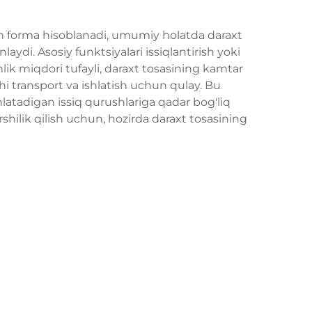
an forma hisoblanadi, umumiy holatda daraxt
laydi. Asosiy funktsiyalari issiqlantirish yoki
ik miqdori tufayli, daraxt tosasining kamtar
shi transport va ishlatish uchun qulay. Bu
latadigan issiq qurushlariga qadar bog'liq
hilik qilish uchun, hozirda daraxt tosasining