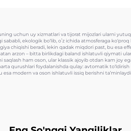
ing uchun uy xizmatlari va tijorat mijozlari ularni yutuq 
ababli, ekologik bo‘lib, oʻz ichida atmosferaga ko‘proq k
giya chiqishi beradi, lekin qadak miqdori past, bu esa ef
batan arzon – bitta birlikdagi baland ishlatuvli qiymati ula
ni saqlash ham oson, ular klassik ajoyib otdan kam joy eg
marta qurushlari foydalanishda qulay: avtomatik to‘ldiris
u esa modern va oson ishlatuvli issiq berishni ta’minlaydi
Eng So'nggi Yangiliklar