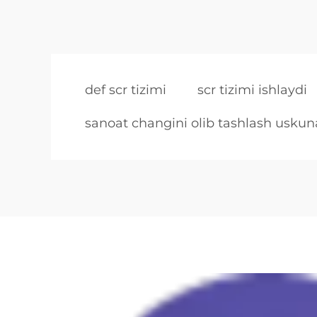
def scr tizimi
scr tizimi ishlaydi
sanoat changini olib tashlash uskuna