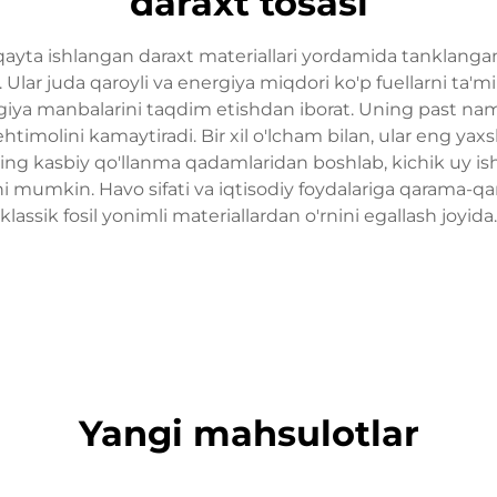
daraxt tosasi
 qayta ishlangan daraxt materiallari yordamida tanklang
i. Ular juda qaroyli va energiya miqdori ko'p fuellarni ta'min
giya manbalarini taqdim etishdan iborat. Uning past naml
ehtimolini kamaytiradi. Bir xil o'lcham bilan, ular eng yax
ning kasbiy qo'llanma qadamlaridan boshlab, kichik uy ish
 mumkin. Havo sifati va iqtisodiy foydalariga qarama-qars
klassik fosil yonimli materiallardan o'rnini egallash joyida.
Yangi mahsulotlar