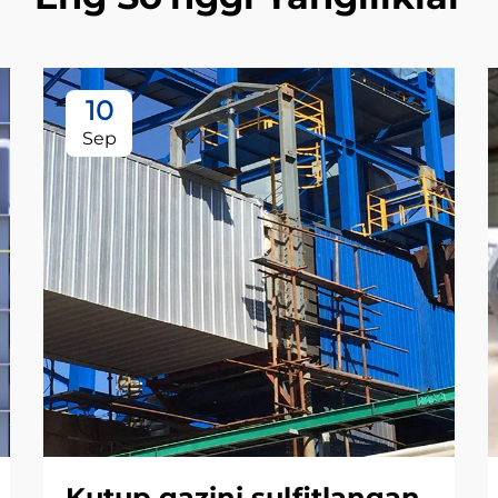
10
Sep
Kutup gazini sulfitlangan