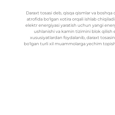
Daraxt tosasi deb, qisqa qismlar va boshqa
atrofida bo'lgan xotira orqali ishlab chiqilad
elektr energiyasi yaratish uchun yangi ener
ushlanishi va kamin tizimini blok qilish 
xususiyatlardan foydalanib, daraxt tosasi
bo'lgan turli xil muammolarga yechim topishi