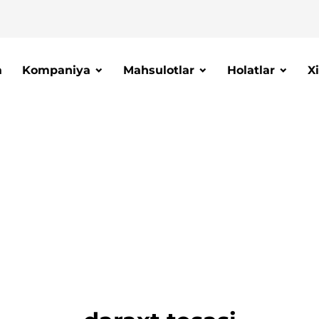
a
Kompaniya
Mahsulotlar
Holatlar
X