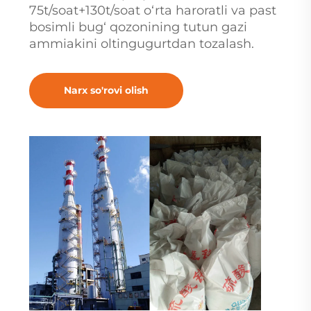
75t/soat+130t/soat o‘rta haroratli va past
bosimli bug‘ qozonining tutun gazi
ammiakini oltingugurtdan tozalash.
Narx so'rovi olish