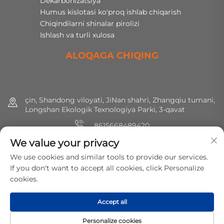
Dekarbonizatsiya
Humus kislotasi ko'proq ishlab chiqarish
Chiqindilarni shinalar pirolizi
Ishlash va turli xulosa
ALOQAGA CHIQING
çin, Shandong viloyati, JiNan shahri, Zhangqiu tumani,
Longshan Ekologik Texnologiya Parki, 3-qavat
8615668489420
We value your privacy
+86 (0) 531 8891 0288
We use cookies and similar tools to provide our services.
[email protected]
If you don't want to accept all cookies, click Personalize
cookies.
Huquqlar hammasi saqlangan © 2025 MirShine Environmental
Accept all
Protection Technology Co., Ltd.
Maxfiylik siyosati
Personalize cookies