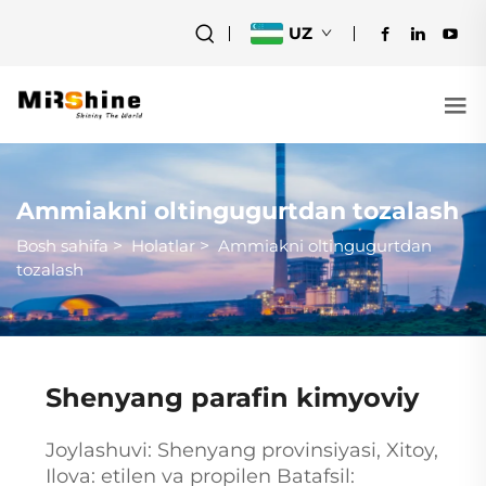
UZ
Ammiakni oltingugurtdan tozalash
Bosh sahifa
>
Holatlar
>
Ammiakni oltingugurtdan
tozalash
Shenyang parafin kimyoviy
Joylashuvi: Shenyang provinsiyasi, Xitoy,
Ilova: etilen va propilen Batafsil: