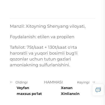
Manzil: Xitoyning Shenyang viloyati,
Foydalanish: etilen va propilen
Tafsilot: 75t/saat + 130t/saat o'rta
haroratli va yuqori bosimli bug'li
qozonlar uchun tutun gazlari
amoniakning sulfurlanishini.
HAMMASI
Oldingi
Keyingi
Veyfan
Xenan
maxsus po'lat
Xinlianxin