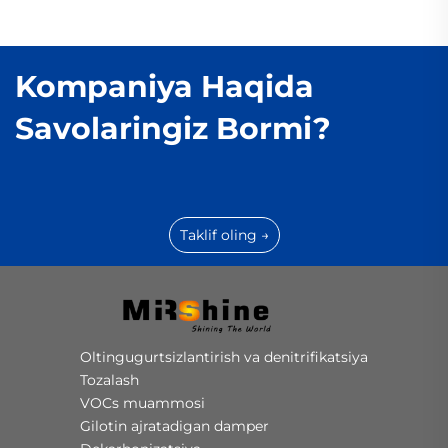
Kompaniya Haqida
Savolaringiz Bormi?
Taklif oling →
Oltingugurtsizlantirish va denitrifikatsiya
Tozalash
VOCs muammosi
Gilotin ajratadigan damper