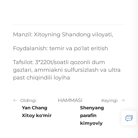
Manzil: Xitoyning Shandong viloyati,
Foydalanish: temir va po'lat eritish
Tafsilot: 3*220t/soatli qozonli dum
gazlari, ammiakni sulfursizlash va ultra
past chiqindili loyiha
HAMMASI
Oldingi
Keyingi
Yan Chang
Shenyang
Xitoy ko'mir
parafin
kimyoviy