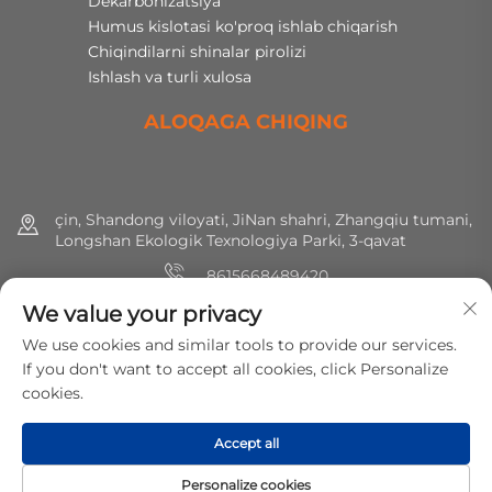
Dekarbonizatsiya
Humus kislotasi ko'proq ishlab chiqarish
Chiqindilarni shinalar pirolizi
Ishlash va turli xulosa
ALOQAGA CHIQING
çin, Shandong viloyati, JiNan shahri, Zhangqiu tumani,
Longshan Ekologik Texnologiya Parki, 3-qavat
8615668489420
We value your privacy
+86 (0) 531 8891 0288
We use cookies and similar tools to provide our services.
[email protected]
If you don't want to accept all cookies, click Personalize
cookies.
Huquqlar hammasi saqlangan © 2025 MirShine Environmental
Accept all
Protection Technology Co., Ltd.
Maxfiylik siyosati
Personalize cookies