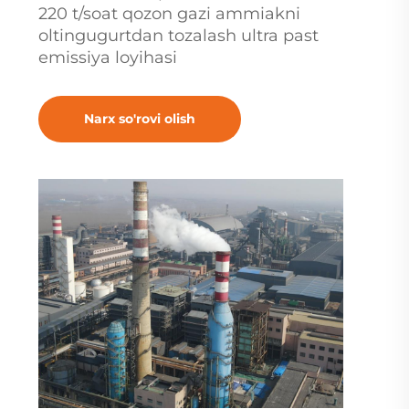
220 t/soat qozon gazi ammiakni
oltingugurtdan tozalash ultra past
emissiya loyihasi
Narx so'rovi olish