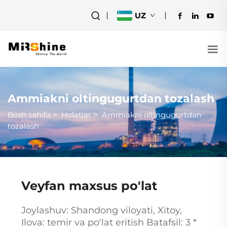
UZ
Ammiakni oltingugurtdan tozalash
Bosh sahifa
>
Holatlar
>
Ammiakni oltingugurtdan
tozalash
Veyfan maxsus po'lat
Joylashuv: Shandong viloyati, Xitoy,
Ilova: temir va po'lat eritish Batafsil: 3 *