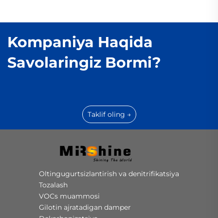
Kompaniya Haqida
Savolaringiz Bormi?
Taklif oling →
Oltingugurtsizlantirish va denitrifikatsiya
Tozalash
VOCs muammosi
Gilotin ajratadigan damper