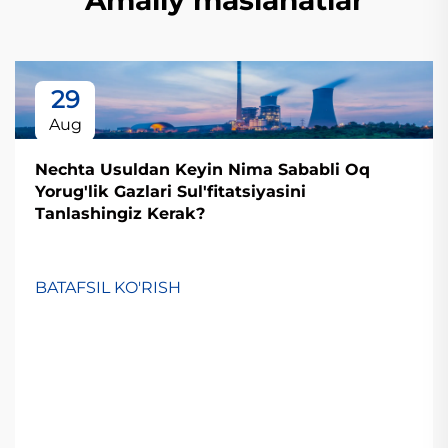
Amaliy maslahatlar
29
Aug
Nechta Usuldan Keyin Nima Sababli Oq
Yorug'lik Gazlari Sul'fitatsiyasini
Tanlashingiz Kerak?
BATAFSIL KO'RISH