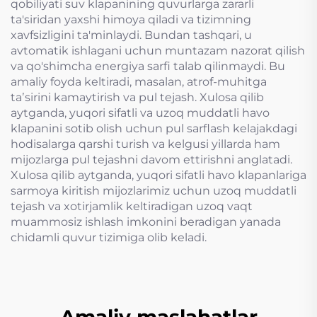
qobiliyati suv klapanining quvurlarga zararli
ta'siridan yaxshi himoya qiladi va tizimning
xavfsizligini ta'minlaydi. Bundan tashqari, u
avtomatik ishlagani uchun muntazam nazorat qilish
va qo'shimcha energiya sarfi talab qilinmaydi. Bu
amaliy foyda keltiradi, masalan, atrof-muhitga
taʼsirini kamaytirish va pul tejash. Xulosa qilib
aytganda, yuqori sifatli va uzoq muddatli havo
klapanini sotib olish uchun pul sarflash kelajakdagi
hodisalarga qarshi turish va kelgusi yillarda ham
mijozlarga pul tejashni davom ettirishni anglatadi.
Xulosa qilib aytganda, yuqori sifatli havo klapanlariga
sarmoya kiritish mijozlarimiz uchun uzoq muddatli
tejash va xotirjamlik keltiradigan uzoq vaqt
muammosiz ishlash imkonini beradigan yanada
chidamli quvur tizimiga olib keladi.