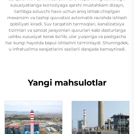
xususiyatlariga korroziyaga qarshi mustahkam dizayn,
tartibga soluvchi havo uchun aniq ishlab chiqilgan
mexanizm va tashqi quvvatsiz avtomatik ravishda ishlash
qobiliyati kiradi. Suv tarqatish tarmoqlari, kanalizatsiya
tizimlari va sanoat jarayonlari quvurlari kabi dasturlarga
ushbu xususiyat kerak bo'lib, ular yuqoriga va pastgacha
har kungi hayotda bepul ishlashni ta'minlaydi. Shuningdek,
u infratuzilma xarajatlarini sezilarli darajada kamaytiradi.
Yangi mahsulotlar