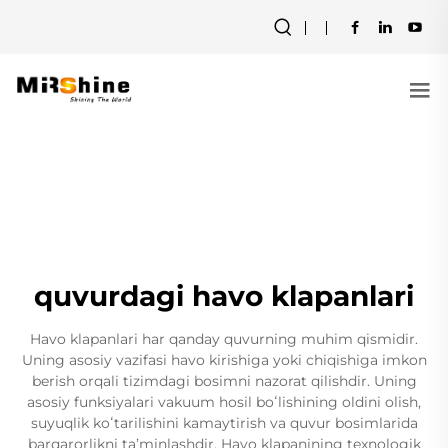
quvurdagi havo klapanlari
Havo klapanlari har qanday quvurning muhim qismidir.
Uning asosiy vazifasi havo kirishiga yoki chiqishiga imkon
berish orqali tizimdagi bosimni nazorat qilishdir. Uning
asosiy funksiyalari vakuum hosil boʻlishining oldini olish,
suyuqlik koʻtarilishini kamaytirish va quvur bosimlarida
barqarorlikni taʼminlashdir. Havo klapanining texnologik