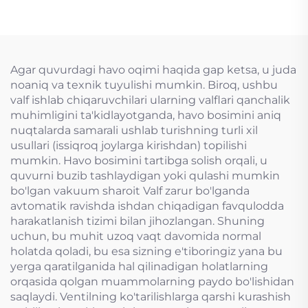
mo'ljallangan tiqin
valfi
Agar quvurdagi havo oqimi haqida gap ketsa, u juda
noaniq va texnik tuyulishi mumkin. Biroq, ushbu
valf ishlab chiqaruvchilari ularning valflari qanchalik
muhimligini ta'kidlayotganda, havo bosimini aniq
nuqtalarda samarali ushlab turishning turli xil
usullari (issiqroq joylarga kirishdan) topilishi
mumkin. Havo bosimini tartibga solish orqali, u
quvurni buzib tashlaydigan yoki qulashi mumkin
bo'lgan vakuum sharoit Valf zarur bo'lganda
avtomatik ravishda ishdan chiqadigan favqulodda
harakatlanish tizimi bilan jihozlangan. Shuning
uchun, bu muhit uzoq vaqt davomida normal
holatda qoladi, bu esa sizning e'tiboringiz yana bu
yerga qaratilganida hal qilinadigan holatlarning
orqasida qolgan muammolarning paydo bo'lishidan
saqlaydi. Ventilning ko'tarilishlarga qarshi kurashish