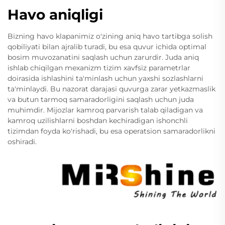
Havo aniqligi
Bizning havo klapanimiz o'zining aniq havo tartibga solish
qobiliyati bilan ajralib turadi, bu esa quvur ichida optimal
bosim muvozanatini saqlash uchun zarurdir. Juda aniq
ishlab chiqilgan mexanizm tizim xavfsiz parametrlar
doirasida ishlashini ta'minlash uchun yaxshi sozlashlarni
ta'minlaydi. Bu nazorat darajasi quvurga zarar yetkazmaslik
va butun tarmoq samaradorligini saqlash uchun juda
muhimdir. Mijozlar kamroq parvarish talab qiladigan va
kamroq uzilishlarni boshdan kechiradigan ishonchli
tizimdan foyda ko'rishadi, bu esa operatsion samaradorlikni
oshiradi.