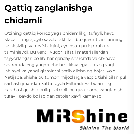
Qattiq zanglanishga
chidamli
O'zining qattiq korroziyaga chidamliligi tufayli, havo
klapanining ajoyib savdo takliflari bu quvur tizimlarining
uzluksizligi va xavfsizligini, ayniqsa, qattiq muhitda
ta'minlaydi. Bu ventil yuqori sifatli materiallardan
tayyorlangan bo'lib, har qanday sharoitda va ob-havo
sharoitida eng yuqori chidamlilikka ega. U uzoq vaqt
ishlaydi va yangi qismlarni sotib olishning hojati yo'q!
Natijada, shisha bu tomon mijozlarga vaqt o'tishi bilan pul
sarflash jihatidan katta foyda keltiradi; va bularning
barchasi qo'shilganligi sababli, bu quvurlarda zanglanish
tufayli paydo bo'ladigan xatolar xavfi kamayadi.