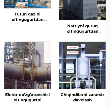
Tutun gazini
oltingugurtdan
tozalash
Natriyni quruq
oltingugurtdan
tozalash
Elektr qo'zg'atuvchisi
Chiqindilarni zararsiz
oltingugurtni
davolash
yo'qotish uchun