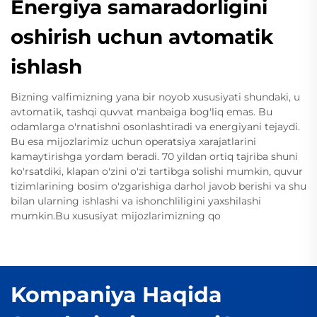
Energiya samaradorligini
oshirish uchun avtomatik
ishlash
Bizning valfimizning yana bir noyob xususiyati shundaki, u
avtomatik, tashqi quvvat manbaiga bog'liq emas. Bu
odamlarga o'rnatishni osonlashtiradi va energiyani tejaydi.
Bu esa mijozlarimiz uchun operatsiya xarajatlarini
kamaytirishga yordam beradi. 70 yildan ortiq tajriba shuni
ko'rsatdiki, klapan o'zini o'zi tartibga solishi mumkin, quvur
tizimlarining bosim o'zgarishiga darhol javob berishi va shu
bilan ularning ishlashi va ishonchliligini yaxshilashi
mumkin.Bu xususiyat mijozlarimizning qo
Kompaniya Haqida