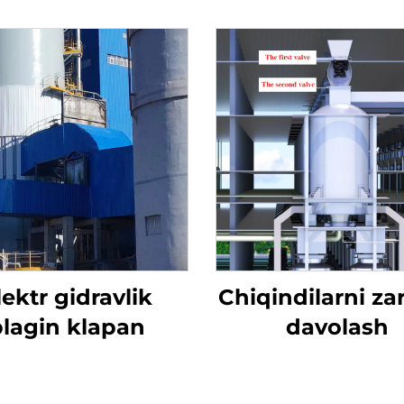
lektr gidravlik
Chiqindilarni zar
plagin klapan
davolash