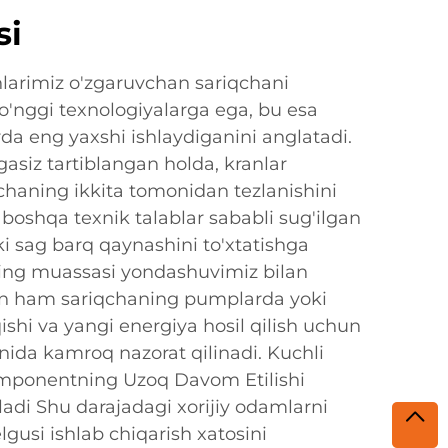
si
larimiz o'zgaruvchan sariqchani
o'nggi texnologiyalarga ega, bu esa
da eng yaxshi ishlaydiganini anglatadi.
gasiz tartiblangan holda, kranlar
qchaning ikkita tomonidan tezlanishini
, boshqa texnik talablar sababli sug'ilgan
i sag barq qaynashini to'xtatishga
ing muassasi yondashuvimiz bilan
an ham sariqchaning pumplarda yoki
ishi va yangi energiya hosil qilish uchun
onida kamroq nazorat qilinadi. Kuchli
omponentning Uzoq Davom Etilishi
adi Shu darajadagi xorijiy odamlarni
lgusi ishlab chiqarish xatosini