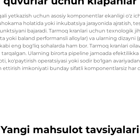
quvurlar uchun klapanlar
ali yetkazish uchun asosiy komponentlar ekanligi o'z ich
kama holatida yoki inkubatsiya jarayonida ajratish, tesir 
 funktsiyani bajaradi. Tarmoq kranlari uchun texnologik jih
ta yoki baland performansli alloylar) va ularning dizayni (p
i kabi eng bog'liq sohalarda ham bor. Tarmoq kranlari oila
arqalgan. Ularning birorta pipeline jamoada efektilikka 
ko'paytirish operatsiyasi yoki sodir bo'lgan avariyadan t
 ettirish imkoniyati bunday sifatli komponentlarsiz har
Yangi mahsulot tavsiyalari