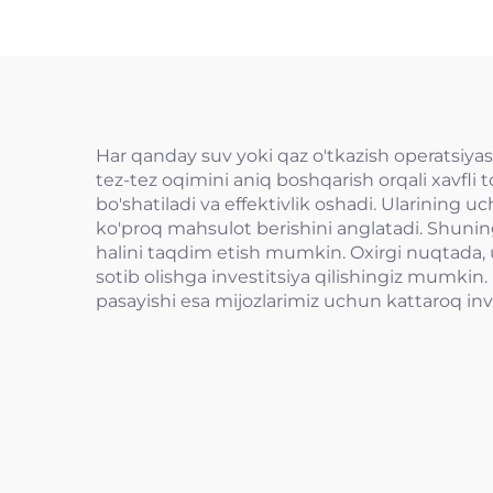
Har qanday suv yoki qaz o'tkazish operatsiyasi 
tez-tez oqimini aniq boshqarish orqali xavfli 
bo'shatiladi va effektivlik oshadi. Ularining u
ko'proq mahsulot berishini anglatadi. Shuni
halini taqdim etish mumkin. Oxirgi nuqtada, 
sotib olishga investitsiya qilishingiz mumkin. 
pasayishi esa mijozlarimiz uchun kattaroq inve