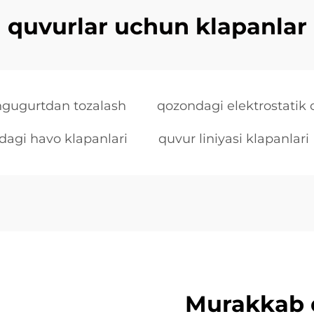
quvurlar uchun klapanlar
tingugurtdan tozalash
qozondagi elektrostatik 
dagi havo klapanlari
quvur liniyasi klapanlari
Murakkab 