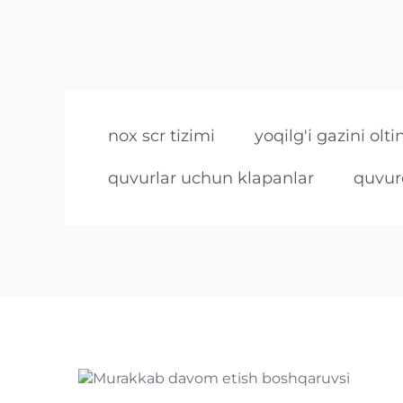
nox scr tizimi
yoqilg'i gazini ol
quvurlar uchun klapanlar
quvur