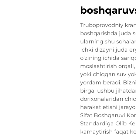
boshqaruv
Truboprovodniy kran
boshqarishda juda s
ularning shu sohalar
Ichki dizayni juda er
o'zining ichida sari
moslashtirish orqali
yoki chiqqan suv yok
yordam beradi. Bizn
birga, ushbu jihatd
dorixonalaridan chiq
harakat etishi jaray
Sifat Boshqaruvi K
Standardiga Olib Kel
kamaytirish faqat ke