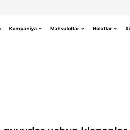
a
Kompaniya
Mahsulotlar
Holatlar
X