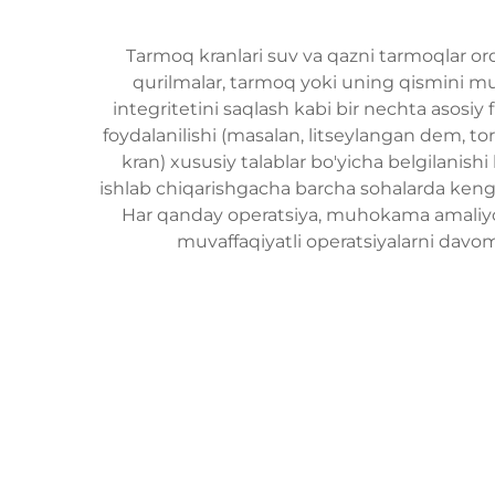
Tarmoq kranlari suv va qazni tarmoqlar orq
qurilmalar, tarmoq yoki uning qismini muho
integritetini saqlash kabi bir nechta asosiy
foydalanilishi (masalan, litseylangan dem, tor
kran) xususiy talablar bo'yicha belgilanish
ishlab chiqarishgacha barcha sohalarda keng t
Har qanday operatsiya, muhokama amaliyoti, 
muvaffaqiyatli operatsiyalarni davom