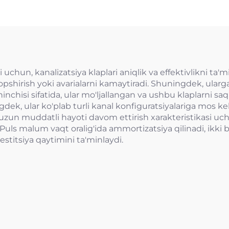
uchun, kanalizatsiya klaplari aniqlik va effektivlikni ta'm
topshirish yoki avarialarni kamaytiradi. Shuningdek, ularga
chinchisi sifatida, ular mo'ljallangan va ushbu klaplarni s
ngdek, ular ko'plab turli kanal konfiguratsiyalariga m
uzun muddatli hayoti davom ettirish xarakteristikasi uc
Puls malum vaqt oralig'ida ammortizatsiya qilinadi, ikki b
stitsiya qaytimini ta'minlaydi.