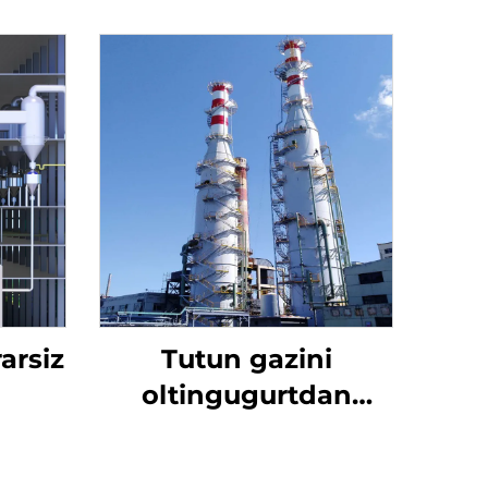
arsiz
Tutun gazini
oltingugurtdan
tozalash