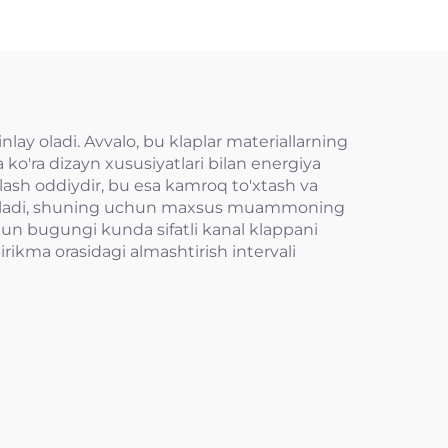
inlay oladi. Avvalo, bu klaplar materiallarning
 ko'ra dizayn xususiyatlari bilan energiya
aqlash oddiydir, bu esa kamroq to'xtash va
os keladi, shuning uchun maxsus muammoning
hun bugungi kunda sifatli kanal klappani
irikma orasidagi almashtirish intervali