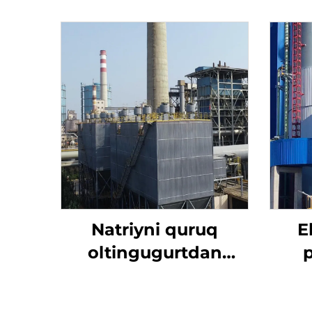
Natriyni quruq
E
oltingugurtdan
tozalash