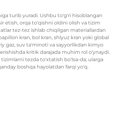
iga turib yuradi. Ushbu to'g'ri hisoblangan
etish, orqa to'qishni oldini olish va tizim
atlar tez-tez ishlab chiqilgan materiallardan
apillon kran, bol kran, shlyuz kran yoki global
viy gaz, suv ta'minoti va sayyorlikdan kimyo
erishishda kritik darajada muhim rol o'ynaydi.
izimlarni tezda to'xtatish bo'lsa-da; ularga
 qanday boshqa hayolatdan farqi yo'q.