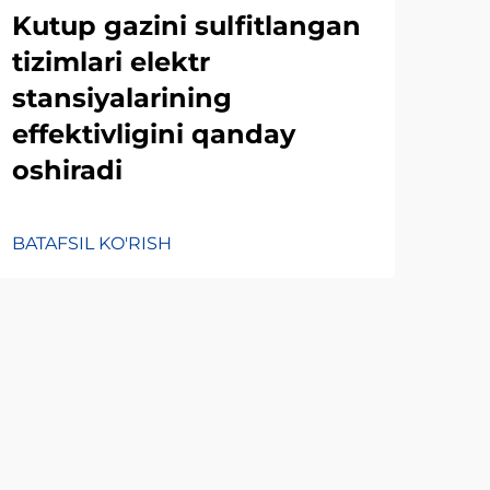
Kutup gazini sulfitlangan
Ch
tizimlari elektr
des
stansiyalarining
is
effektivligini qanday
ama
oshiradi
ma
BATAFSIL KO'RISH
BATA