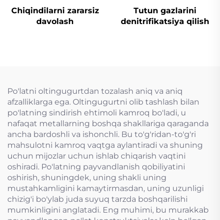
Chiqindilarni zararsiz
Tutun gazlarini
davolash
denitrifikatsiya qilish
Po'latni oltingugurtdan tozalash aniq va aniq
afzalliklarga ega. Oltingugurtni olib tashlash bilan
po'latning sindirish ehtimoli kamroq bo'ladi, u
nafaqat metallarning boshqa shakllariga qaraganda
ancha bardoshli va ishonchli. Bu to'g'ridan-to'g'ri
mahsulotni kamroq vaqtga aylantiradi va shuning
uchun mijozlar uchun ishlab chiqarish vaqtini
oshiradi. Po'latning payvandlanish qobiliyatini
oshirish, shuningdek, uning shakli uning
mustahkamligini kamaytirmasdan, uning uzunligi
chizig'i bo'ylab juda suyuq tarzda boshqarilishi
mumkinligini anglatadi. Eng muhimi, bu murakkab