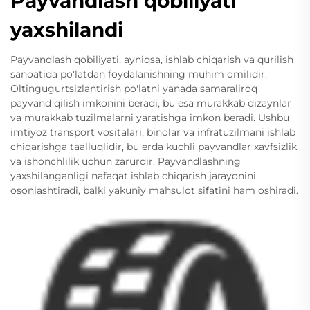
Payvandlash qobiliyati
yaxshilandi
Payvandlash qobiliyati, ayniqsa, ishlab chiqarish va qurilish
sanoatida po'latdan foydalanishning muhim omilidir.
Oltingugurtsizlantirish po'latni yanada samaraliroq
payvand qilish imkonini beradi, bu esa murakkab dizaynlar
va murakkab tuzilmalarni yaratishga imkon beradi. Ushbu
imtiyoz transport vositalari, binolar va infratuzilmani ishlab
chiqarishga taalluqlidir, bu erda kuchli payvandlar xavfsizlik
va ishonchlilik uchun zarurdir. Payvandlashning
yaxshilanganligi nafaqat ishlab chiqarish jarayonini
osonlashtiradi, balki yakuniy mahsulot sifatini ham oshiradi.