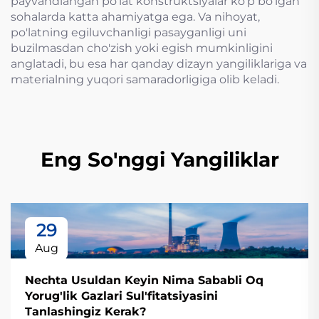
payvandlangan po'lat konstruktsiyalar ko'p bo'lgan
sohalarda katta ahamiyatga ega. Va nihoyat,
po'latning egiluvchanligi pasayganligi uni
buzilmasdan cho'zish yoki egish mumkinligini
anglatadi, bu esa har qanday dizayn yangiliklariga va
materialning yuqori samaradorligiga olib keladi.
Eng So'nggi Yangiliklar
29
Aug
Nechta Usuldan Keyin Nima Sababli Oq
Yorug'lik Gazlari Sul'fitatsiyasini
Tanlashingiz Kerak?