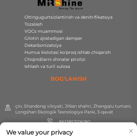
Oltingugurtsizlantirish va denitrifikatsiya
Tozalash
VOCs muammosi
Gilotin ajratadigan damper
Dekarbonizatsiya
Humus kislotasi ko'proq ishlab chiqarish
Chiqindilarni shinalar pirolizi
Ishlash va turli xulosa
BOG'LANISH
çin, Shandong viloyati, JiNan shahri, Zhangqiu tumani,
Longshan Ekologik Texnologiya Parki, 3-qavat
8613853106180
We value your privacy
+86 (0) 531 8891 0288