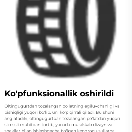
Ko'pfunksionallik oshirildi
Oltingugurtdan tozalangan po'latning egiluvchanligi va
pishiqligi yuqori bo'lib, uni ko'p qirrali qiladi. Bu shuni
anglatadiki, oltingugurtdan tozalangan po'latdan yuqori
stressli muhitdan tortib, yanada murakkab dizayn va
shakllar bilan ishlashgacha bo'lgan kengroq usullarda