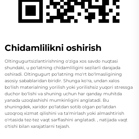
Chidamlilikni oshirish
Oltingugurtsizlantirishning o'ziga xos savdo nuqtasi
shundaki, u po'latning chidamliligini sezilarli darajada
oshiradi. Oltingugurt po'latning mo'rt bo'lmasligining
asosiy sabablaridan biridir. Shunga ko'ra, undan xalos
bo'lish materialning yorilish yoki yorilishsiz yuqori stressga
duchor bo'lishi va shuning uchun har qanday muhitda
yanada uzoqlashishi mumkinligini anglatadi. Bu
shuningdek, xaridor po'latdan sotib olgan po'latdan
uzoqroq xizmat qilishini va ta'mirlash yoki almashtirish
o'rtasida tez-tez vaqt sarflashini anglatadi. , natijada vaqt
o'tishi bilan xarajatlarni tejash.