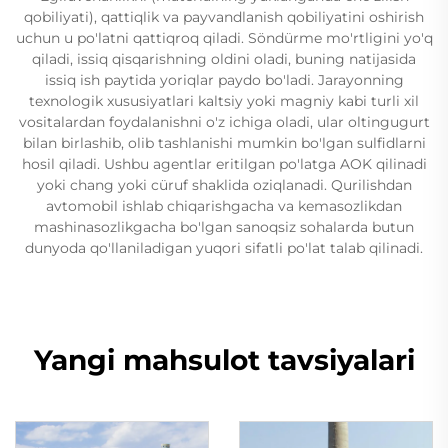
qobiliyati), qattiqlik va payvandlanish qobiliyatini oshirish
uchun u po'latni qattiqroq qiladi. Söndürme mo'rtligini yo'q
qiladi, issiq qisqarishning oldini oladi, buning natijasida
issiq ish paytida yoriqlar paydo bo'ladi. Jarayonning
texnologik xususiyatlari kaltsiy yoki magniy kabi turli xil
vositalardan foydalanishni o'z ichiga oladi, ular oltingugurt
bilan birlashib, olib tashlanishi mumkin bo'lgan sulfidlarni
hosil qiladi. Ushbu agentlar eritilgan po'latga AOK qilinadi
yoki chang yoki cüruf shaklida oziqlanadi. Qurilishdan
avtomobil ishlab chiqarishgacha va kemasozlikdan
mashinasozlikgacha bo'lgan sanoqsiz sohalarda butun
dunyoda qo'llaniladigan yuqori sifatli po'lat talab qilinadi.
Yangi mahsulot tavsiyalari