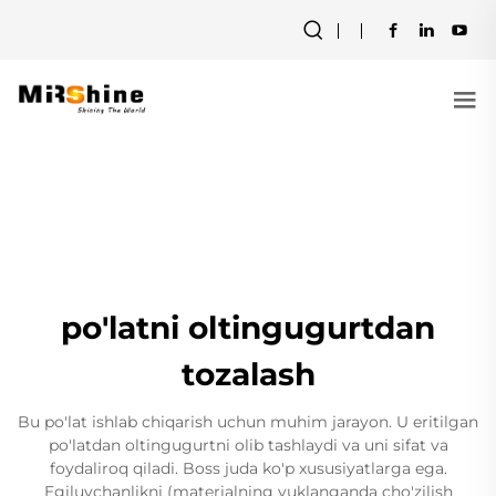
po'latni oltingugurtdan
tozalash
Bu po'lat ishlab chiqarish uchun muhim jarayon. U eritilgan
po'latdan oltingugurtni olib tashlaydi va uni sifat va
foydaliroq qiladi. Boss juda ko'p xususiyatlarga ega.
Egiluvchanlikni (materialning yuklanganda cho'zilish