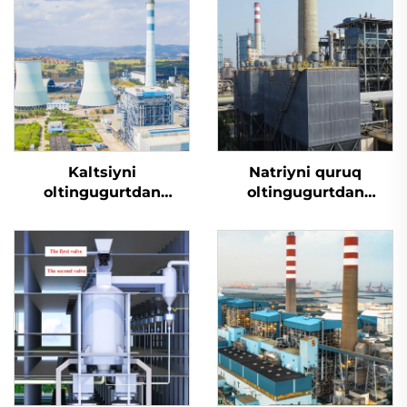
Kaltsiyni
Natriyni quruq
oltingugurtdan
oltingugurtdan
tozalash
tozalash