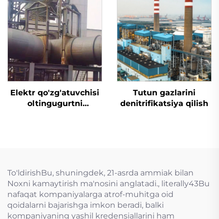
Elektr qo'zg'atuvchisi
Tutun gazlarini
oltingugurtni
denitrifikatsiya qilish
yo'qotish uchun
mo'ljallangan tiqin
valfi
To'ldirishBu, shuningdek, 21-asrda ammiak bilan
Noxni kamaytirish ma'nosini anglatadi., literally43Bu
nafaqat kompaniyalarga atrof-muhitga oid
qoidalarni bajarishga imkon beradi, balki
kompaniyaning yashil kredensiallarini ham