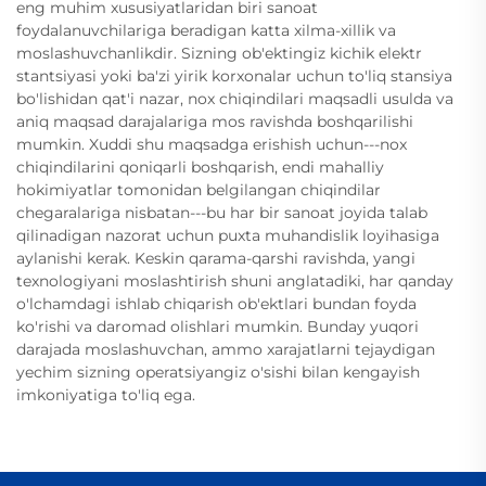
eng muhim xususiyatlaridan biri sanoat
foydalanuvchilariga beradigan katta xilma-xillik va
moslashuvchanlikdir. Sizning ob'ektingiz kichik elektr
stantsiyasi yoki ba'zi yirik korxonalar uchun to'liq stansiya
bo'lishidan qat'i nazar, nox chiqindilari maqsadli usulda va
aniq maqsad darajalariga mos ravishda boshqarilishi
mumkin. Xuddi shu maqsadga erishish uchun---nox
chiqindilarini qoniqarli boshqarish, endi mahalliy
hokimiyatlar tomonidan belgilangan chiqindilar
chegaralariga nisbatan---bu har bir sanoat joyida talab
qilinadigan nazorat uchun puxta muhandislik loyihasiga
aylanishi kerak. Keskin qarama-qarshi ravishda, yangi
texnologiyani moslashtirish shuni anglatadiki, har qanday
o'lchamdagi ishlab chiqarish ob'ektlari bundan foyda
ko'rishi va daromad olishlari mumkin. Bunday yuqori
darajada moslashuvchan, ammo xarajatlarni tejaydigan
yechim sizning operatsiyangiz o'sishi bilan kengayish
imkoniyatiga to'liq ega.