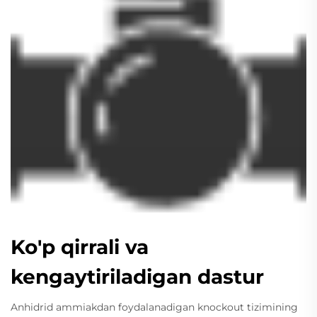
Ko'p qirrali va
kengaytiriladigan dastur
Anhidrid ammiakdan foydalanadigan knockout tizimining