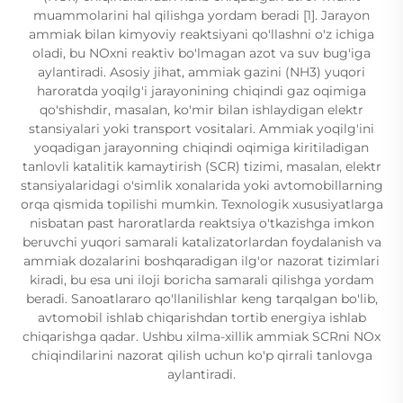
muammolarini hal qilishga yordam beradi [1]. Jarayon
ammiak bilan kimyoviy reaktsiyani qo'llashni o'z ichiga
oladi, bu NOxni reaktiv bo'lmagan azot va suv bug'iga
aylantiradi. Asosiy jihat, ammiak gazini (NH3) yuqori
haroratda yoqilg'i jarayonining chiqindi gaz oqimiga
qo'shishdir, masalan, ko'mir bilan ishlaydigan elektr
stansiyalari yoki transport vositalari. Ammiak yoqilg'ini
yoqadigan jarayonning chiqindi oqimiga kiritiladigan
tanlovli katalitik kamaytirish (SCR) tizimi, masalan, elektr
stansiyalaridagi o'simlik xonalarida yoki avtomobillarning
orqa qismida topilishi mumkin. Texnologik xususiyatlarga
nisbatan past haroratlarda reaktsiya o'tkazishga imkon
beruvchi yuqori samarali katalizatorlardan foydalanish va
ammiak dozalarini boshqaradigan ilg'or nazorat tizimlari
kiradi, bu esa uni iloji boricha samarali qilishga yordam
beradi. Sanoatlararo qo'llanilishlar keng tarqalgan bo'lib,
avtomobil ishlab chiqarishdan tortib energiya ishlab
chiqarishga qadar. Ushbu xilma-xillik ammiak SCRni NOx
chiqindilarini nazorat qilish uchun ko'p qirrali tanlovga
aylantiradi.