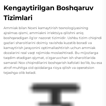
Kengaytirilgan Boshqaruv
Tizimlari
Ammiak bilan Noxni kamaytirish texnologiyasining
ajralmas qismi, ammiakni in'ektsiya qilishni aniq
boshqaradigan ilg'or nazorat tizimidir. Ushbu tizim chiqindi
gazlari sharoitlarini doimiy ravishda kuzatib boradi va
kamaytirish jarayonini optimallashtirish uchun ammiak
dozalarini real vaqt rejimida moslashtiradi. Bu mijozlarga
taqdim etadigan qiymat, o'zgaruvchan ish sharoitlarida
samarali Nox chiqindilarini boshqarish kafolati bo'lib, bu esa
atrof-muhitga oid qoidalarga rioya qilish va operatsion
tejashga olib keladi.