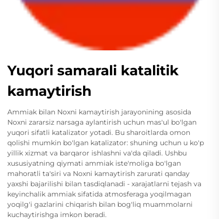
Yuqori samarali katalitik
kamaytirish
Ammiak bilan Noxni kamaytirish jarayonining asosida
Noxni zararsiz narsaga aylantirish uchun mas'ul bo'lgan
yuqori sifatli katalizator yotadi. Bu sharoitlarda omon
qolishi mumkin bo'lgan katalizator: shuning uchun u ko'p
yillik xizmat va barqaror ishlashni va'da qiladi. Ushbu
xususiyatning qiymati ammiak iste'moliga bo'lgan
mahoratli ta'siri va Noxni kamaytirish zarurati qanday
yaxshi bajarilishi bilan tasdiqlanadi - xarajatlarni tejash va
keyinchalik ammiak sifatida atmosferaga yoqilmagan
yoqilg'i gazlarini chiqarish bilan bog'liq muammolarni
kuchaytirishga imkon beradi.