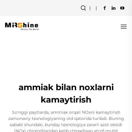
ammiak bilan noxlarni
kamaytirish
So'nggi paytlarda, ammiak orqali NOxni kamaytirish
zamonaviy texnologiyaning old qatorida turibdi. Buning
sababi shundaki, bunday texnologiya zararli azot oksidi
(NOx) chiqindilaridan kelib chiqadigan atrof-muhit