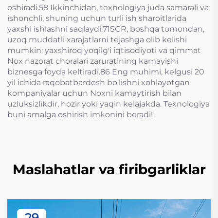
oshiradi.58 Ikkinchidan, texnologiya juda samarali va
ishonchli, shuning uchun turli ish sharoitlarida
yaxshi ishlashni saqlaydi.71SCR, boshqa tomondan,
uzoq muddatli xarajatlarni tejashga olib kelishi
mumkin: yaxshiroq yoqilg'i iqtisodiyoti va qimmat
Nox nazorat choralari zaruratining kamayishi
biznesga foyda keltiradi.86 Eng muhimi, kelgusi 20
yil ichida raqobatbardosh bo'lishni xohlayotgan
kompaniyalar uchun Noxni kamaytirish bilan
uzluksizlikdir, hozir yoki yaqin kelajakda. Texnologiya
buni amalga oshirish imkonini beradi!
Maslahatlar va firibgarliklar
29