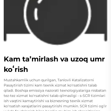
Kam taʼmirlash va uzoq umr
koʻrish
Mustahkamlik uchun qurilgan, Tanlovli Katalizatorni
Pasaytirish tizimi kam texnik xizmat ko'rsatishni talab
qiladi. Boshqa emissiya nazorati texnologiyalariga nisbatan
tez-tez xizmat ko'rsatishni talab qilmasligi - s-SCR tizimlari
ish vaqtini kamaytirishi va biznesning texnik xizmat
ko'rsatish xarajatlarini pasaytirishi mumkin. SCR tizimi og'ir