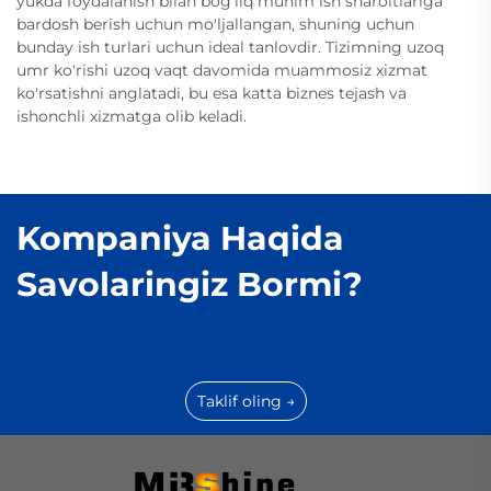
yukda foydalanish bilan bog'liq muhim ish sharoitlariga
bardosh berish uchun mo'ljallangan, shuning uchun
bunday ish turlari uchun ideal tanlovdir. Tizimning uzoq
umr ko'rishi uzoq vaqt davomida muammosiz xizmat
ko'rsatishni anglatadi, bu esa katta biznes tejash va
ishonchli xizmatga olib keladi.
Kompaniya Haqida
Savolaringiz Bormi?
Taklif oling →