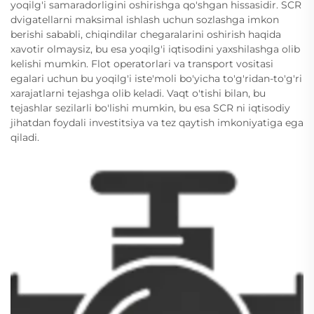
yoqilg'i samaradorligini oshirishga qo'shgan hissasidir. SCR
dvigatellarni maksimal ishlash uchun sozlashga imkon
berishi sababli, chiqindilar chegaralarini oshirish haqida
xavotir olmaysiz, bu esa yoqilg'i iqtisodini yaxshilashga olib
kelishi mumkin. Flot operatorlari va transport vositasi
egalari uchun bu yoqilg'i iste'moli bo'yicha to'g'ridan-to'g'ri
xarajatlarni tejashga olib keladi. Vaqt o'tishi bilan, bu
tejashlar sezilarli bo'lishi mumkin, bu esa SCR ni iqtisodiy
jihatdan foydali investitsiya va tez qaytish imkoniyatiga ega
qiladi.