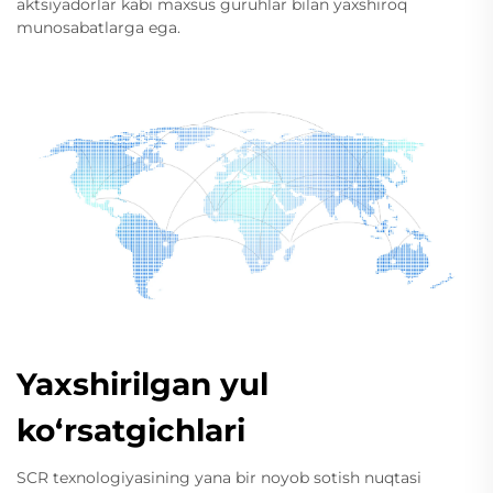
aktsiyadorlar kabi maxsus guruhlar bilan yaxshiroq
munosabatlarga ega.
Yaxshirilgan yul
ko‘rsatgichlari
SCR texnologiyasining yana bir noyob sotish nuqtasi