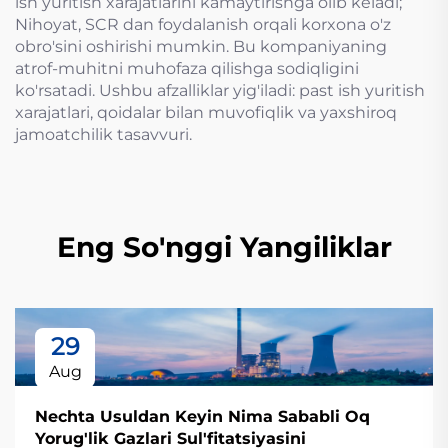
ish yuritish xarajatlarini kamaytirishga olib keladi;
Nihoyat, SCR dan foydalanish orqali korxona o'z
obro'sini oshirishi mumkin. Bu kompaniyaning
atrof-muhitni muhofaza qilishga sodiqligini
ko'rsatadi. Ushbu afzalliklar yig'iladi: past ish yuritish
xarajatlari, qoidalar bilan muvofiqlik va yaxshiroq
jamoatchilik tasavvuri.
Eng So'nggi Yangiliklar
29
Aug
Nechta Usuldan Keyin Nima Sababli Oq
Yorug'lik Gazlari Sul'fitatsiyasini