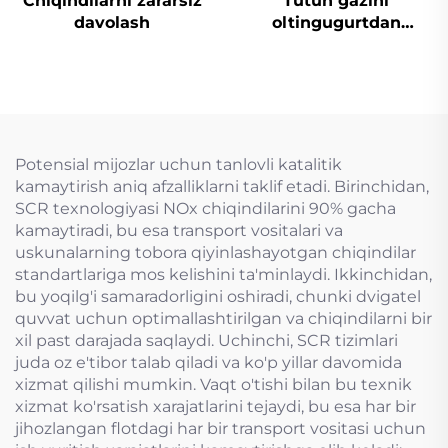
Chiqindilarni zararsiz
Tutun gazini
davolash
oltingugurtdan
tozalash
Potensial mijozlar uchun tanlovli katalitik
kamaytirish aniq afzalliklarni taklif etadi. Birinchidan,
SCR texnologiyasi NOx chiqindilarini 90% gacha
kamaytiradi, bu esa transport vositalari va
uskunalarning tobora qiyinlashayotgan chiqindilar
standartlariga mos kelishini ta'minlaydi. Ikkinchidan,
bu yoqilg'i samaradorligini oshiradi, chunki dvigatel
quvvat uchun optimallashtirilgan va chiqindilarni bir
xil past darajada saqlaydi. Uchinchi, SCR tizimlari
juda oz e'tibor talab qiladi va ko'p yillar davomida
xizmat qilishi mumkin. Vaqt o'tishi bilan bu texnik
xizmat ko'rsatish xarajatlarini tejaydi, bu esa har bir
jihozlangan flotdagi har bir transport vositasi uchun