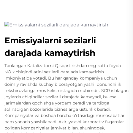
Emissiyalarni sezilarli
darajada kamaytirish
Tanlangan Katalizatorni Qisqartirishdan eng katta foyda
NO x chiqindilarini sezilarli darajada kamaytirish
imkoniyatida yotadi. Bu har qanday kompaniya uchun
doimiy ravishda kuchayib borayotgan yashil qonunchilik
tekshiruvlariga mos kelish istagida muhimdir. SCR ishlagan
joylarda chiqindilar sezilarli darajada kamayadi, bu esa
jarimalardan qochishga yordam beradi va tartibga
solinadigan bozorlarida bizneslarga ustunlik beradi.
Kompaniyalar va boshqa barcha o'rtasidagi munosabatlar
ham yanada yaxshilanadi. Axir, yaxshi korporativ fuqarolar
bo'lgan kompaniyalar jamiyat bilan, shuningdek,