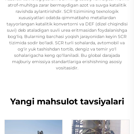
atrof-muhitga zarar bermaydigan azot va suvga katalitik
ravishda aylantirishdir. SCR tizimining texnologik
xususiyatlari odatda qimmatbaho metallardan
tayyorlangan katalitik konvertorni va DEF (dizel chiqindisi
suvi) deb ataladigan suvli urea eritmasidan foydalanishga
bog'liq. Bularning barchasi yoqish jarayonidan keyin SCR
tizimida sodir bo'ladi. SCR turli sohalarda, avtomobil va
og'ir yuk tashishdan tortib, dengiz va temir yo'l
sohalarigacha keng qo'llaniladi. Bu global darajada
majburiy emissiya standartlariga erishishning asosiy
vositasidir.
Yangi mahsulot tavsiyalari