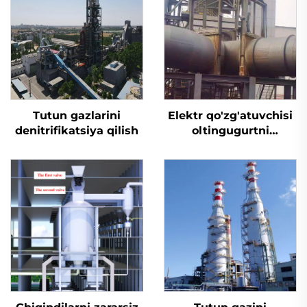
Tutun gazlarini
Elektr qo'zg'atuvchisi
denitrifikatsiya qilish
oltingugurtni
yo'qotish uchun
mo'ljallangan tiqin
valfi