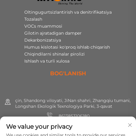
Oltingugurtsizlantirish va denitrifikatsiya
Tozalash
VOCs muammosi
Gilotin ajratadigan damper
Dekarbonizatsiya
Humus kislotasi ko'proq ishlab chiqarish
Chiqindilarni shinalar pirolizi
Ishlash va turli xulosa
BOG'LANISH
çin, Shandong viloyati, JiNan shahri, Zhangqiu tumani,
Longshan Ekologik Texnologiya Parki, 3-qavat
8613853106180
We value your privacy
+86 (0) 531 8891 0288
We use cookies and similar tools to provide our services.
[email protected]