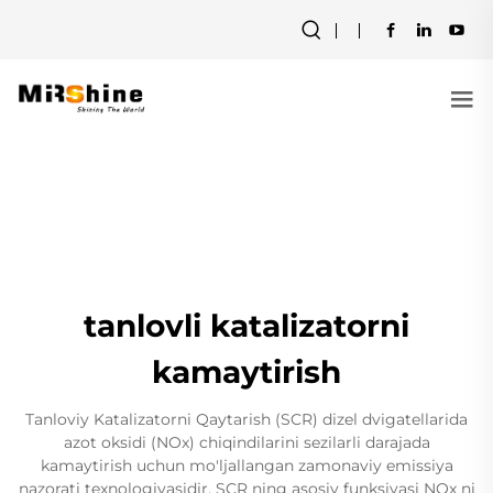
tanlovli katalizatorni
kamaytirish
Tanloviy Katalizatorni Qaytarish (SCR) dizel dvigatellarida
azot oksidi (NOx) chiqindilarini sezilarli darajada
kamaytirish uchun mo'ljallangan zamonaviy emissiya
nazorati texnologiyasidir. SCR ning asosiy funksiyasi NOx ni