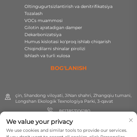
Oltingugurtsizlantirish va denitrifikatsiya
Tozalash
VOCs muammosi
Gilotin ajratadigan damper
Dekarbonizatsiya
Humus kislotasi ko'proq ishlab chiqarish
Chiqindilarni shinalar pirolizi
Ishlash va turli xulosa
BOG'LANISH
çin, Shandong viloyati, JiNan shahri, Zhangqiu tumani,
Longshan Ekologik Texnologiya Parki, 3-qavat
8613853106180
We value your privacy
+86 (0) 531 8891 0288
We use cookies and similar tools to provide our services.
[email protected]