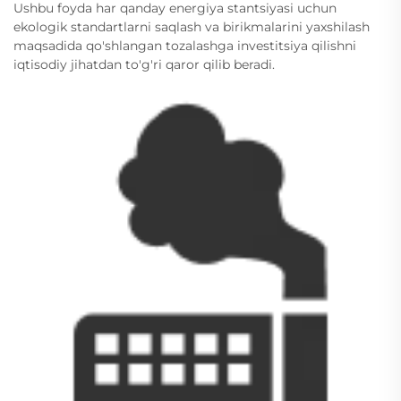
Ushbu foyda har qanday energiya stantsiyasi uchun
ekologik standartlarni saqlash va birikmalarini yaxshilash
maqsadida qo'shlangan tozalashga investitsiya qilishni
iqtisodiy jihatdan to'g'ri qaror qilib beradi.