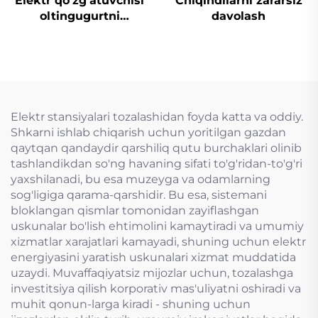
Elektr qo'zg'atuvchisi
Chiqindilarni zararsiz
oltingugurtni
davolash
yo'qotish uchun
mo'ljallangan tiqin
valfi
Elektr stansiyalari tozalashidan foyda katta va oddiy.
Shkarni ishlab chiqarish uchun yoritilgan gazdan
qaytqan qandaydir qarshiliq qutu burchaklari olinib
tashlandikdan so'ng havaning sifati to'g'ridan-to'g'ri
yaxshilanadi, bu esa muzeyga va odamlarning
sog'ligiga qarama-qarshidir. Bu esa, sistemani
bloklangan qismlar tomonidan zayiflashgan
uskunalar bo'lish ehtimolini kamaytiradi va umumiy
xizmatlar xarajatlari kamayadi, shuning uchun elektr
energiyasini yaratish uskunalari xizmat muddatida
uzaydi. Muvaffaqiyatsiz mijozlar uchun, tozalashga
investitsiya qilish korporativ mas'uliyatni oshiradi va
muhit qonun-larga kiradi - shuning uchun