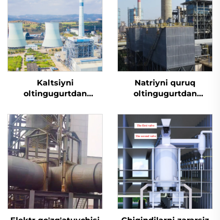
Kaltsiyni
Natriyni quruq
oltingugurtdan
oltingugurtdan
tozalash
tozalash