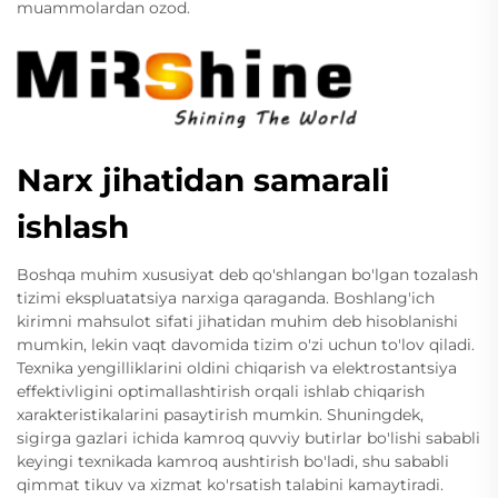
muammolardan ozod.
Narx jihatidan samarali
ishlash
Boshqa muhim xususiyat deb qo'shlangan bo'lgan tozalash
tizimi ekspluatatsiya narxiga qaraganda. Boshlang'ich
kirimni mahsulot sifati jihatidan muhim deb hisoblanishi
mumkin, lekin vaqt davomida tizim o'zi uchun to'lov qiladi.
Texnika yengilliklarini oldini chiqarish va elektrostantsiya
effektivligini optimallashtirish orqali ishlab chiqarish
xarakteristikalarini pasaytirish mumkin. Shuningdek,
sigirga gazlari ichida kamroq quvviy butirlar bo'lishi sababli
keyingi texnikada kamroq aushtirish bo'ladi, shu sababli
qimmat tikuv va xizmat ko'rsatish talabini kamaytiradi.