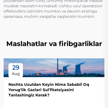
jizozlardan oldin turib, umumiy imkoniyatlar haqida
musbat nazoratni ko'rsatadi. Ushbu usul operatsion
effektivlikni oshirishi mumkin va davom etishiga
qaramasa, muhim xarajatlar saqlanishi mumkin.
Maslahatlar va firibgarliklar
29
Aug
Nechta Usuldan Keyin Nima Sababli Oq
Yorug'lik Gazlari Sul'fitatsiyasini
Tanlashingiz Kerak?