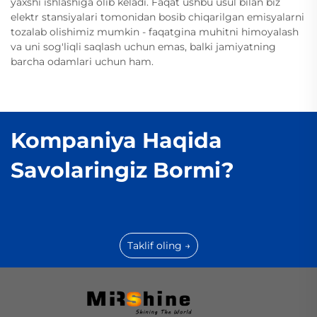
yaxshi ishlashiga olib keladi. Faqat ushbu usul bilan biz
elektr stansiyalari tomonidan bosib chiqarilgan emisyalarni
tozalab olishimiz mumkin - faqatgina muhitni himoyalash
va uni sog'liqli saqlash uchun emas, balki jamiyatning
barcha odamlari uchun ham.
Kompaniya Haqida
Savolaringiz Bormi?
Taklif oling →