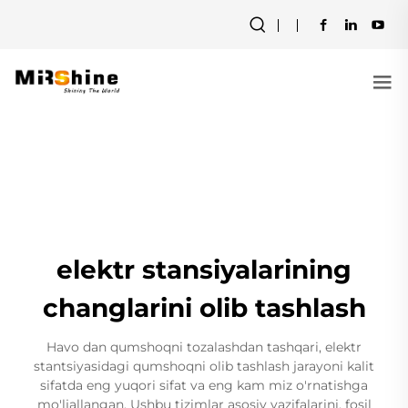
elektr stansiyalarining
changlarini olib tashlash
Havo dan qumshoqni tozalashdan tashqari, elektr
stantsiyasidagi qumshoqni olib tashlash jarayoni kalit
sifatda eng yuqori sifat va eng kam miz o'rnatishga
mo'ljallangan. Ushbu tizimlar asosiy vazifalarini, fosil