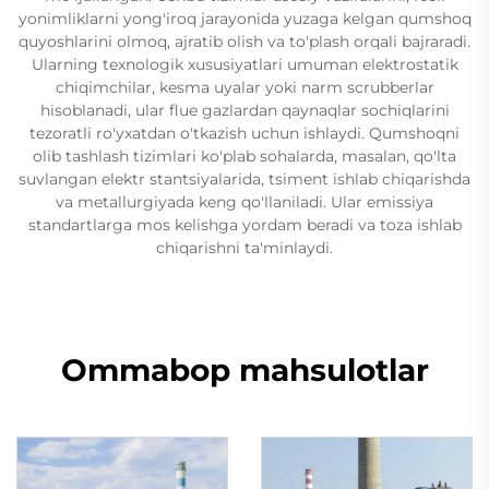
yonimliklarni yong'iroq jarayonida yuzaga kelgan qumshoq
quyoshlarini olmoq, ajratib olish va to'plash orqali bajraradi.
Ularning texnologik xususiyatlari umuman elektrostatik
chiqimchilar, kesma uyalar yoki narm scrubberlar
hisoblanadi, ular flue gazlardan qaynaqlar sochiqlarini
tezoratli ro'yxatdan o'tkazish uchun ishlaydi. Qumshoqni
olib tashlash tizimlari ko'plab sohalarda, masalan, qo'lta
suvlangan elektr stantsiyalarida, tsiment ishlab chiqarishda
va metallurgiyada keng qo'llaniladi. Ular emissiya
standartlarga mos kelishga yordam beradi va toza ishlab
chiqarishni ta'minlaydi.
Ommabop mahsulotlar