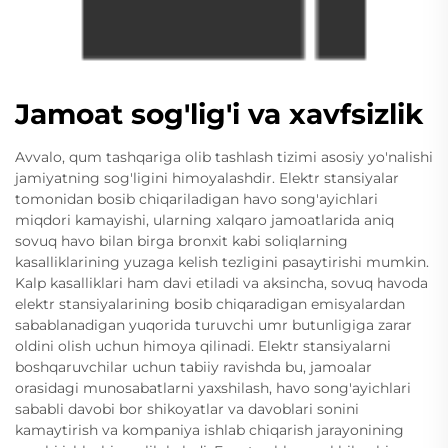
Jamoat sog'lig'i va xavfsizlik
Avvalo, qum tashqariga olib tashlash tizimi asosiy yo'nalishi
jamiyatning sog'ligini himoyalashdir. Elektr stansiyalar
tomonidan bosib chiqariladigan havo song'ayichlari
miqdori kamayishi, ularning xalqaro jamoatlarida aniq
sovuq havo bilan birga bronxit kabi soliqlarning
kasalliklarining yuzaga kelish tezligini pasaytirishi mumkin.
Kalp kasalliklari ham davi etiladi va aksincha, sovuq havoda
elektr stansiyalarining bosib chiqaradigan emisyalardan
sabablanadigan yuqorida turuvchi umr butunligiga zarar
oldini olish uchun himoya qilinadi. Elektr stansiyalarni
boshqaruvchilar uchun tabiiy ravishda bu, jamoalar
orasidagi munosabatlarni yaxshilash, havo song'ayichlari
sababli davobi bor shikoyatlar va davoblari sonini
kamaytirish va kompaniya ishlab chiqarish jarayonining