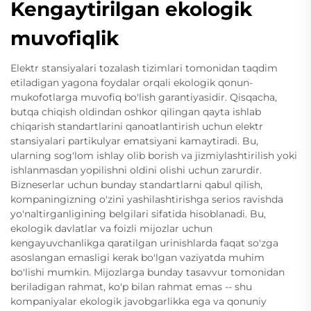
Kengaytirilgan ekologik
muvofiqlik
Elektr stansiyalari tozalash tizimlari tomonidan taqdim
etiladigan yagona foydalar orqali ekologik qonun-
mukofotlarga muvofiq bo'lish garantiyasidir. Qisqacha,
butqa chiqish oldindan oshkor qilingan qayta ishlab
chiqarish standartlarini qanoatlantirish uchun elektr
stansiyalari partikulyar ematsiyani kamaytiradi. Bu,
ularning sog'lom ishlay olib borish va jizmiylashtirilish yoki
ishlanmasdan yopilishni oldini olishi uchun zarurdir.
Bizneserlar uchun bunday standartlarni qabul qilish,
kompaningizning o'zini yashilashtirishga serios ravishda
yo'naltirganligining belgilari sifatida hisoblanadi. Bu,
ekologik davlatlar va foizli mijozlar uchun
kengayuvchanlikga qaratilgan urinishlarda faqat so'zga
asoslangan emasligi kerak bo'lgan vaziyatda muhim
bo'lishi mumkin. Mijozlarga bunday tasavvur tomonidan
beriladigan rahmat, ko'p bilan rahmat emas -- shu
kompaniyalar ekologik javobgarlikka ega va qonuniy