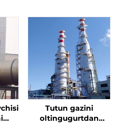
chisi
Tutun gazini
i
oltingugurtdan
hun
tozalash