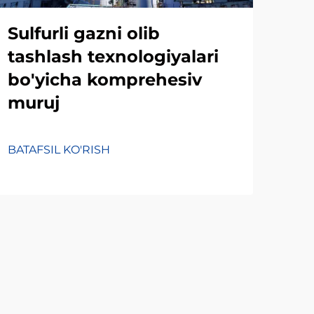
Sulfurli gazni olib
Ch
tashlash texnologiyalari
des
bo'yicha komprehesiv
is
muruj
ama
ma
BATAFSIL KO'RISH
BATA