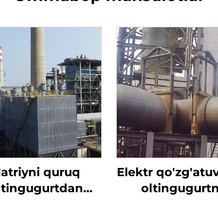
atriyni quruq
Elektr qo'zg'atuv
ltingugurtdan
oltingugurtn
tozalash
yo'qotish uc