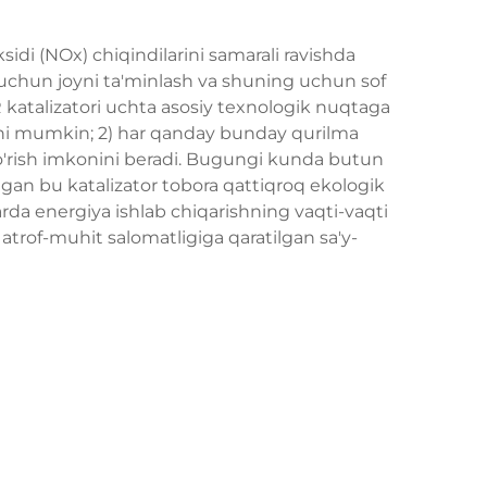
sidi (NOx) chiqindilarini samarali ravishda
uchun joyni ta'minlash va shuning uchun sof
R katalizatori uchta asosiy texnologik nuqtaga
ashi mumkin; 2) har qanday bunday qurilma
ko'rish imkonini beradi. Bugungi kunda butun
digan bu katalizator tobora qattiqroq ekologik
rda energiya ishlab chiqarishning vaqti-vaqti
 atrof-muhit salomatligiga qaratilgan sa'y-