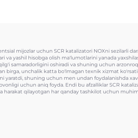
mo'ljallangan t
valfi
otentsial mijozlar uchun SCR katalizatori NOXni sezilarli
lari va yashil hisobga olish ma'lumotlarini yanada yaxshil
qilg'i samaradorligini oshiradi va shuning uchun arzonroq 
an birga, unchalik katta bo'lmagan texnik xizmat ko'rsati
ni yaratdi, shuning uchun men undan foydalanishda xavfs
ovonligi uchun aniq foyda. Endi bu afzalliklar SCR kataliz
 harakat qilayotgan har qanday tashkilot uchun muhim qi