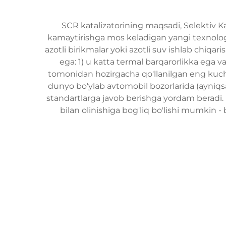
SCR katalizatorining maqsadi, Selektiv Kat
kamaytirishga mos keladigan yangi texnolog
azotli birikmalar yoki azotli suv ishlab chiq
ega: 1) u katta termal barqarorlikka ega
tomonidan hozirgacha qo'llanilgan eng kuchl
dunyo bo'ylab avtomobil bozorlarida (ayniqsa,
standartlarga javob berishga yordam beradi. 
bilan olinishiga bog'liq bo'lishi mumkin -