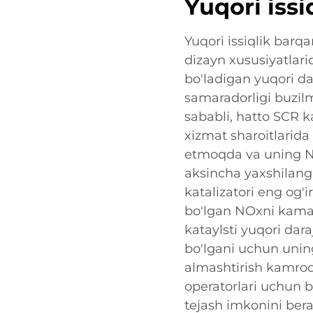
Yuqori issi
Yuqori issiqlik barqa
dizayn xususiyatlarid
bo'ladigan yuqori dar
samaradorligi buzilm
sababli, hatto SCR k
xizmat sharoitlarid
etmoqda va uning N
aksincha yaxshilanga
katalizatori eng og'ir
bo'lgan NOxni kamayt
kataylsti yuqori dar
bo'lgani uchun uning
almashtirish kamroq 
operatorlari uchun bu
tejash imkonini bera