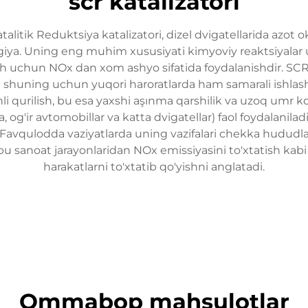
scr katalizatori
alitik Reduktsiya katalizatori, dizel dvigatellarida azot ok
iya. Uning eng muhim xususiyati kimyoviy reaktsiyalar 
arish uchun NOx dan xom ashyo sifatida foydalanishdir. SC
 va shuning uchun yuqori haroratlarda ham samarali ishl
i qurilish, bu esa yaxshi aşınma qarshilik va uzoq umr 
 og'ir avtomobillar va katta dvigatellar) faol foydalanila
Favqulodda vaziyatlarda uning vazifalari chekka hududla
 bu sanoat jarayonlaridan NOx emissiyasini to'xtatish kabi
harakatlarni to'xtatib qo'yishni anglatadi.
Ommabop mahsulotlar