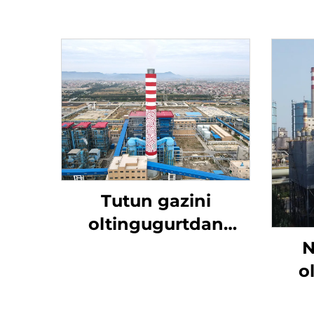
Tutun gazini
oltingugurtdan
tozalash
N
o