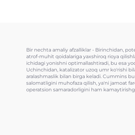
Bir nechta amaliy afzalliklar - Birinchidan, p
atrof-muhit qoidalariga yaxshiroq rioya qilish
ichidagi yonishni optimallashtiradi, bu esa yo
Uchinchidan, katalizator uzoq umr ko'rishi bil
aralashmaslik bilan birga keladi. Cummins bu
salomatligini muhofaza qilish, ya'ni jamoat far
operatsion samaradorligini ham kamaytirishga