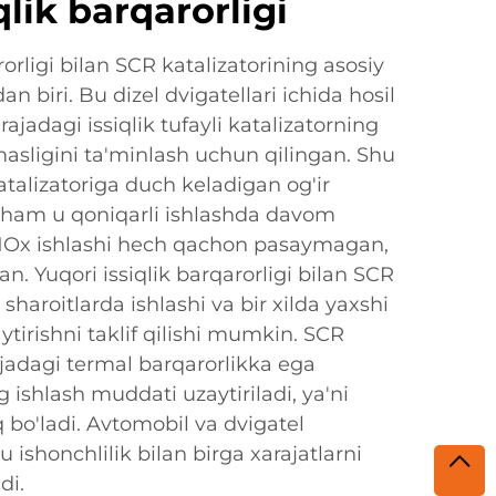
qlik barqarorligi
rorligi bilan SCR katalizatorining asosiy
an biri. Bu dizel dvigatellari ichida hosil
ajadagi issiqlik tufayli katalizatorning
asligini ta'minlash uchun qilingan. Shu
atalizatoriga duch keladigan og'ir
a ham u qoniqarli ishlashda davom
Ox ishlashi hech qachon pasaymagan,
n. Yuqori issiqlik barqarorligi bilan SCR
 sharoitlarda ishlashi va bir xilda yaxshi
irishni taklif qilishi mumkin. SCR
ajadagi termal barqarorlikka ega
 ishlash muddati uzaytiriladi, ya'ni
bo'ladi. Avtomobil va dvigatel
 ishonchlilik bilan birga xarajatlarni
di.