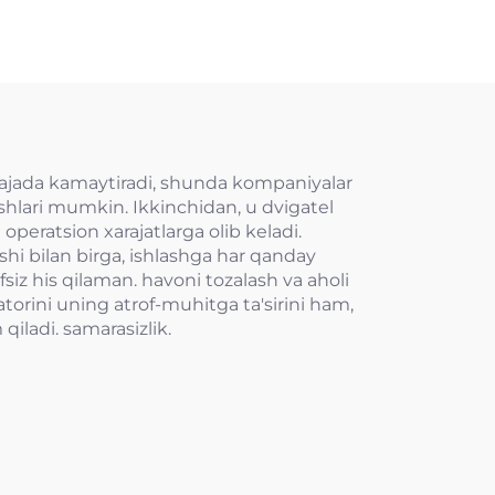
iqin
 darajada kamaytiradi, shunda kompaniyalar
ashlari mumkin. Ikkinchidan, u dvigatel
operatsion xarajatlarga olib keladi.
shi bilan birga, ishlashga har qanday
iz his qilaman. havoni tozalash va aholi
atorini uning atrof-muhitga ta'sirini ham,
ladi. samarasizlik.