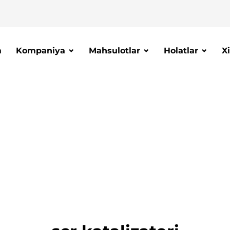
a
Kompaniya
Mahsulotlar
Holatlar
X