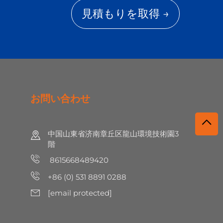
見積もりを取得 →
お問い合わせ
中国山東省济南章丘区龍山環境技術園3
階
8615668489420
+86 (0) 531 8891 0288
[email protected]