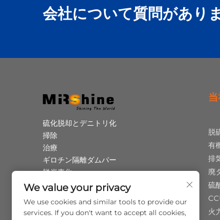
会社について質問があり
当
硫化脱却とデニトリ化
脱
掃除
有
治療
排
ギロチン隔離ダムパー
廃
脱炭素化
ヒウム酸共産
硫
We value your privacy
廃棄タイヤのピロリシス
CC
We use cookies and similar tools to provide our
運用と保守
火
services. If you don't want to accept all cookies,