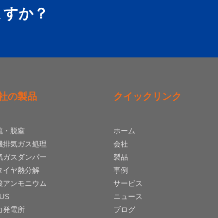
ますか？
社の製品
クイックリンク
硫・脱窒
ホーム
機排気ガス処理
会社
気ガスダンパー
製品
タイヤ熱分解
事例
酸アンモニウム
サービス
US
ニュース
力発電所
ブログ