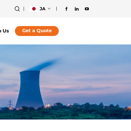
JA
Get a Quote
o Us