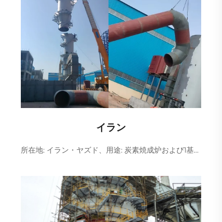
イラン
所在地: イラン・ヤズド、用途: 炭素焼成炉および1基のトンネル焼却炉 詳細: 脱硫には石灰石-石膏法が用いられ、脱硝にはSNCR法が用いられる。単機あたりの排ガス処理能力は...