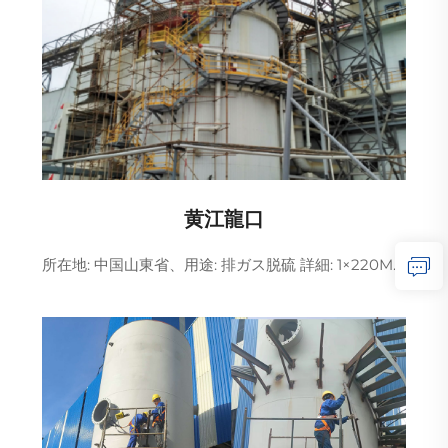
黄江龍口
所在地: 中国山東省、用途: 排ガス脱硫 詳細: 1×220MW 排ガス脱硫