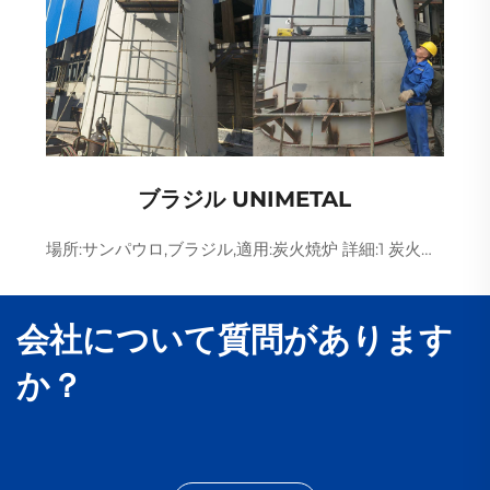
ブラジル UNIMETAL
場所:サンパウロ,ブラジル,適用:炭火焼炉 詳細:1 炭火焼炉,SNCRデニトリフィケーション+石灰石膏脱硫装置を装備,単一ユニット煙ガス処理能力~100000Nm3/h,硫黄二酸化物600mg/...
会社について質問があります
か？