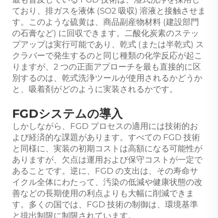
ており、排ガスを液体 (SO2 吸収) 溶液と接触させま
す。このような硫黄は、商品副産物材料 (建設部門
の石膏など) に回収できます。二酸化炭素のステッ
プアップは実行可能であり、乾式 (または半乾式) ス
クラバーで発生するのと同じ種類の化学反応が起こ
りますが、2 つの正面アプローチを最も直接的に区
別するのは、乾式洗浄ツールが使用されるかどうか
と、吸着剤がどのように実装されるかです。
FGDシステムの導入
しかしながら、FGD プロセスの適用には技術的お
よび経済的な課題があります。すべての FGD 技術
と同様に、実装の初期コストは高額になる可能性が
ありますが、欠点は運用および保守コストが一定で
あることです。逆に、FGD の支出は、その寿命サ
イクル全体にわたって、汚染の低減や健康状態の改
善などの長期使用の利点よりも大幅に削減できま
す。多くの国では、FGD 技術の制御は、環境基準
と排出制限に制限されています。