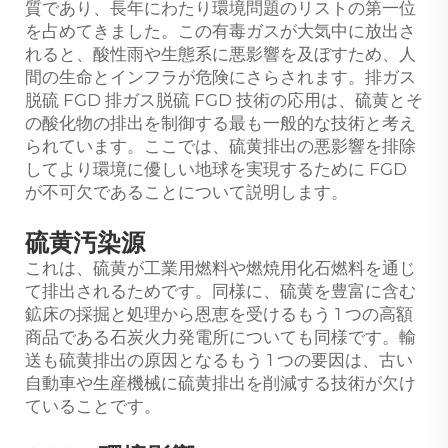
質であり、長年にわたり環境問題のリストの第一位
を占めてきました。この有毒ガスが大気中に放出さ
れると、酸性雨や生態系に悪影響を及ぼすため、人
間の生命とインフラが危険にさらされます。排ガス
脱硫 FGD 排ガス脱硫 FGD 技術の応用は、硫黄とそ
の酸化物の排出を制御する最も一般的な技術と考え
られています。ここでは、硫黄排出の悪影響を排除
してより環境に優しい地球を実現するために FGD
が不可欠であることについて説明します。
硫黄汚染源
これは、硫黄が工業用燃料や燃焼用化石燃料を通じ
て排出されるためです。同様に、硫黄を豊富に含む
鉱床の採掘と処理から恩恵を受けるもう 1 つの高額
商品である石炭火力発電所についても同様です。輸
送も硫黄排出の原因となるもう 1 つの要因は、古い
自動車や生産機械に硫黄排出を削減する技術が欠け
ていることです。