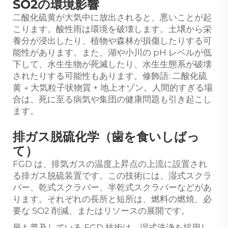
SO2の環境影響
二酸化硫黄が大気中に放出されると、悪いことが起
こります。酸性雨は環境を破壊します。土壌から栄
養分が浸出したり、植物や森林が損傷したりする可
能性があります。また、湖や小川の pH レベルが低
下して、水生生物が死滅したり、水生生態系が破壊
されたりする可能性もあります。修飾語: 二酸化硫
黄 → 大気粒子状物質 + 地上オゾン。人間的すぎる場
合は、死に至る病気や集団の健康問題も引き起こし
ます。
排ガス脱硫化学（歯を食いしばっ
て）
FGD は、排気ガスの温度上昇点の上流に設置され
る排ガス脱硫装置です。この技術には、湿式スクラ
バー、乾式スクラバー、半乾式スクラバーなどがあ
ります。それぞれの長所と短所は、燃料の燃焼、必
要な SO2 削減、またはリソースの展開です。
最も普及している FGD 技術は、湿式洗浄を採用し