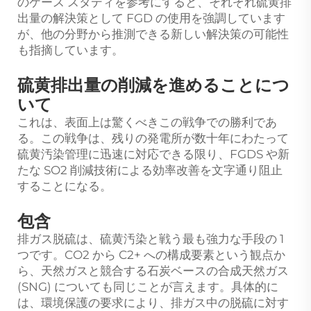
のケース スタディを参考にすると、それぞれ硫黄排
出量の解決策として FGD の使用を強調しています
が、他の分野から推測できる新しい解決策の可能性
も指摘しています。
硫黄排出量の削減を進めることにつ
いて
これは、表面上は驚くべきこの戦争での勝利であ
る。この戦争は、残りの発電所が数十年にわたって
硫黄汚染管理に迅速に対応できる限り、FGDS や新
たな SO2 削減技術による効率改善を文字通り阻止
することになる。
包含
排ガス脱硫は、硫黄汚染と戦う最も強力な手段の 1
つです。CO2 から C2+ への構成要素という観点か
ら、天然ガスと競合する石炭ベースの合成天然ガス
(SNG) についても同じことが言えます。具体的に
は、環境保護の要求により、排ガス中の脱硫に対す