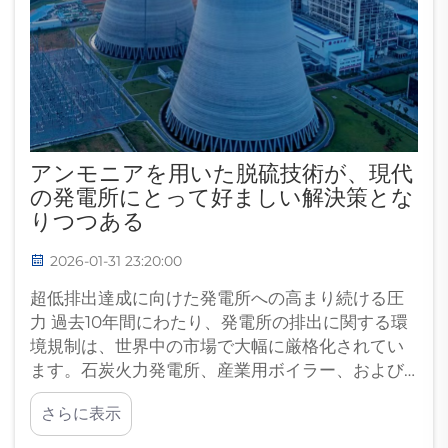
アンモニアを用いた脱硫技術が、現代
の発電所にとって好ましい解決策とな
りつつある
2026-01-31 23:20:00
超低排出達成に向けた発電所への高まり続ける圧
力 過去10年間にわたり、発電所の排出に関する環
境規制は、世界中の市場で大幅に厳格化されてい
ます。石炭火力発電所、産業用ボイラー、および…
さらに表示