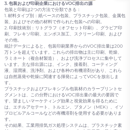
3. 包装および印刷企業におけるVOC排出の源
包装と印刷は2つの方法で分類できる：
1. 材料タイプ別：紙ベースの包装、プラスチック包装、金属包
装、およびその他の材料で作られた包装への印刷。
2. 印刷技術別：リトグラフ（オフセット印刷）、グラビア印
刷、フレキソ印刷、エンボス加工、スクリーン印刷、および
その他。
統計データによると、包装印刷業界からのVOC排出量は200
万トンを超えています。これらの排出物は主に印刷、乾燥、
ラミネート（複合材製造）、および洗浄プロセスに集中して
います。主な排出源には、インク、接着剤、コーティング
液、湿潤液、洗浄剤、および各种の有機溶剤があり、これら
は自然蒸発や乾燥に関連する揮発によってVOCを放出しま
す。
プラスチックおよびフレキシブル包装材のカラープリントセ
グメントは、この分野におけるVOC排出量の最大の要因で
す。望ましいマーケティング効果と視覚効果を得るために
は、エチルアセテート、トルエン、ブタノン（MEK）、イソ
プロピルアルコールなどの有機溶剤を使用する必要がありま
す。
その結果、工業用排気ガス処理システムは、プラスチック素