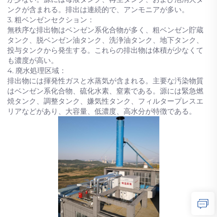
ンクが含まれる。排出は連続的で、アンモニアが多い。
3. 粗ベンゼンセクション：
無秩序な排出物はベンゼン系化合物が多く、粗ベンゼン貯蔵
タンク、脱ベンゼン油タンク、洗浄油タンク、地下タンク、
投与タンクから発生する。これらの排出物は体積が少なくて
も濃度が高い。
4. 廃水処理区域：
排出物には揮発性ガスと水蒸気が含まれる。主要な汚染物質
はベンゼン系化合物、硫化水素、窒素である。源には緊急燃
焼タンク、調整タンク、嫌気性タンク、フィルタープレスエ
リアなどがあり、大容量、低濃度、高水分が特徴である。