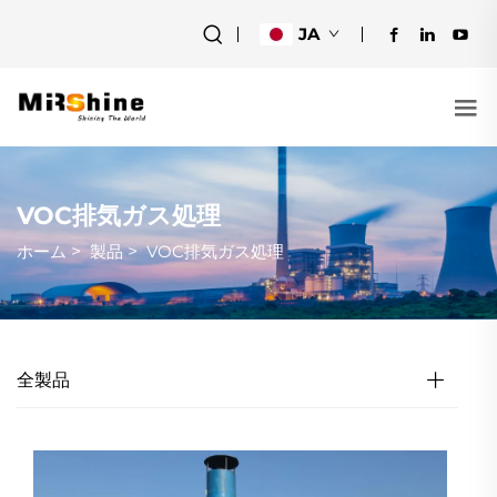
JA
VOC排気ガス処理
ホーム
>
製品
>
VOC排気ガス処理
全製品