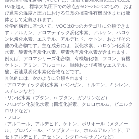
Paを超え、標準大気圧下での沸点が50〜260°Cのもの、およ
び通常の温度と圧力における任意の揮発性有機固体または液
体として定義されます。
化学的構造に基づいて、VOCは8つのカテゴリに分類できま
す：アルカン、アロマティック炭化水素、アルケン、ハロゲ
ン化炭化水素、エステル、アルデヒド、ケトン、およびその
他の化合物です。主な成分には、炭化水素、ハロゲン化炭化
水素、酸素含有炭化水素、窒素含有炭化水素が含まれます。
例えば、アロマシリーズ化合物、有機塩化物、フロン、有機
ケトン、アミン、アルコール、単純および複雑なエステル、
酸、石油系炭化水素化合物などです。
具体的には、次のように分類されます：
• アロマティック炭化水素（ベンゼン、トルエン、キシレン、
スチレンなど）
• リン化水素（ブタン、n-ブタン、ガソリンなど）
• ハロゲン化炭化水素（四塩化炭素、クロロホルム、ビニルク
ロリドなど）
• フロン
• アルコール、アルデヒド、ケトン、ポリオール（メタノー
ル、プロパノール、イソブタノール、ホルムアルデヒド、ア
セトアルデヒド、アセトン、シクロヘキサノンなど）