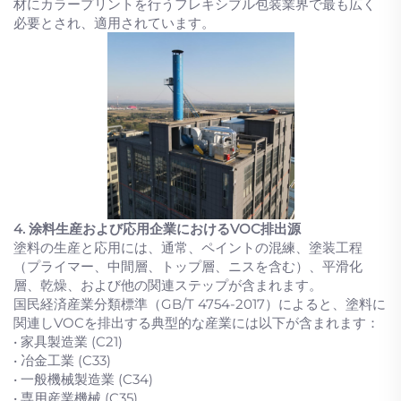
材にカラープリントを行うフレキシブル包装業界で最も広く
必要とされ、適用されています。
4. 涂料生産および応用企業におけるVOC排出源
塗料の生産と応用には、通常、ペイントの混練、塗装工程
（プライマー、中間層、トップ層、ニスを含む）、平滑化
層、乾燥、および他の関連ステップが含まれます。
国民経済産業分類標準（GB/T 4754-2017）によると、塗料に
関連しVOCを排出する典型的な産業には以下が含まれます：
• 家具製造業 (C21)
• 冶金工業 (C33)
• 一般機械製造業 (C34)
• 専用産業機械 (C35)