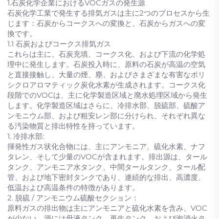
1.石炭化学企業におけるVOCガスの発生源
石炭化学工業で発生する排気ガスは主に2つのプロセスから生
じます：石炭からコークスへの変換と、石炭からガスへの変
換です。
1.1 石炭およびコークス排気ガス
これらは主に、石炭充填、コークス化、および下流の化学処
理中に発生します。石炭投入時に、原料の石炭が高温の空気
と直接接触し、大量の煙、塵、およびさまざまな有害なポリ
シクロアロマティック炭化水素が生成されます。コークス化
段階でのVOCは、主に化学製造区域と廃水処理区域から発生
します。化学製造区域はさらに、冷排水部、脱硫部、硫酸ア
ンモニウム部、および粗安レン部に分けられ、それぞれ異な
る汚染物質と排出特性を持っています。
1. 冷排水部:
揮発性ガス状化合物には、主にアンモニア、硫化水素、ナフ
タレン、そして少量のVOCが含まれます。排出源は、タール
タンク、アンモニア水タンク、中間タールタンク、タール配
管、および地下密封タンクであり、連続的な排出、高濃度、
低温および高温条件の特徴があります。
2. 脱硫 / アンモニウム硫酸セクション：
原料ガスの排出物は主にアンモニアと硫化水素を含み、VOC
が少ない。源には母液タンク、再生タンク、および泡消火タ